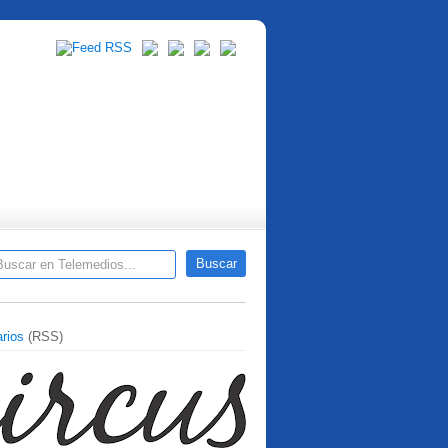
rios
(RSS)