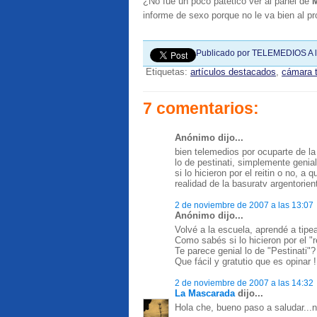
¿No fue un poco patético ver al panel de
M
informe de sexo porque no le va bien al p
Publicado por
TELEMEDIOS
A 
Etiquetas:
artículos destacados
,
cámara t
7 comentarios:
Anónimo dijo...
bien telemedios por ocuparte de l
lo de pestinati, simplemente genial
si lo hicieron por el reitin o no, a 
realidad de la basuratv argentorient
2 de noviembre de 2007 a las 13:07
Anónimo dijo...
Volvé a la escuela, aprendé a tipe
Como sabés si lo hicieron por el "r
Te parece genial lo de "Pestinati"
Que fácil y gratutio que es opinar !
2 de noviembre de 2007 a las 14:32
La Mascarada
dijo...
Hola che, bueno paso a saludar...n