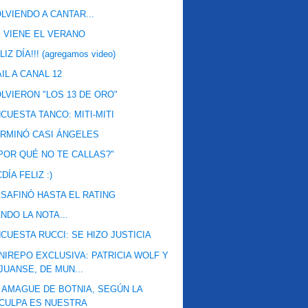
LVIENDO A CANTAR...
 VIENE EL VERANO
LIZ DÍA!!! (agregamos video)
IL A CANAL 12
LVIERON "LOS 13 DE ORO"
CUESTA TANCO: MITI-MITI
RMINÓ CASI ÁNGELES
POR QUÉ NO TE CALLAS?"
DÍA FELIZ :)
SAFINÓ HASTA EL RATING
NDO LA NOTA...
CUESTA RUCCI: SE HIZO JUSTICIA
NIREPO EXCLUSIVA: PATRICIA WOLF Y
JUANSE, DE MUN...
 AMAGUE DE BOTNIA, SEGÚN LA
CULPA ES NUESTRA