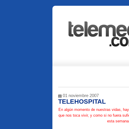
01 noviembre 2007
TELEHOSPITAL
En algún momento de nuestras vidas, hay 
que nos toca vivir, y como si no fuera sufi
esta semana 