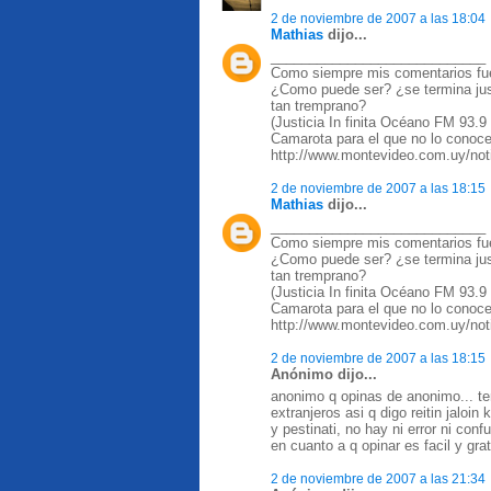
2 de noviembre de 2007 a las 18:04
Mathias
dijo...
____________________________
Como siempre mis comentarios fue
¿Como puede ser? ¿se termina justi
tan tremprano?
(Justicia In finita Océano FM 93.
Camarota para el que no lo conoce
http://www.montevideo.com.uy/not
2 de noviembre de 2007 a las 18:15
Mathias
dijo...
____________________________
Como siempre mis comentarios fue
¿Como puede ser? ¿se termina justi
tan tremprano?
(Justicia In finita Océano FM 93.
Camarota para el que no lo conoce
http://www.montevideo.com.uy/not
2 de noviembre de 2007 a las 18:15
Anónimo dijo...
anonimo q opinas de anonimo... t
extranjeros asi q digo reitin jalo
y pestinati, no hay ni error ni con
en cuanto a q opinar es facil y gr
2 de noviembre de 2007 a las 21:34