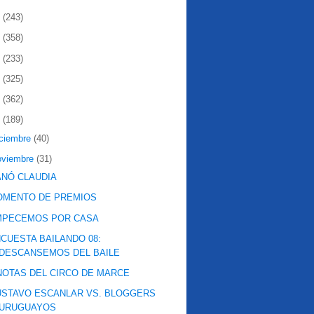
2
(243)
1
(358)
0
(233)
9
(325)
8
(362)
7
(189)
iciembre
(40)
oviembre
(31)
NÓ CLAUDIA
OMENTO DE PREMIOS
MPECEMOS POR CASA
CUESTA BAILANDO 08:
DESCANSEMOS DEL BAILE
NOTAS DEL CIRCO DE MARCE
STAVO ESCANLAR VS. BLOGGERS
URUGUAYOS