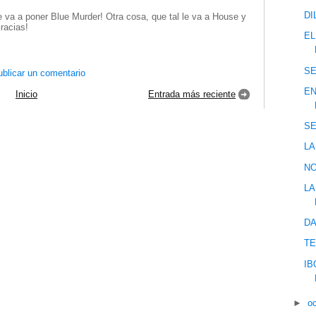
DI
 va a poner Blue Murder! Otra cosa, que tal le va a House y
racias!
EL
SE
blicar un comentario
EN
Inicio
Entrada más reciente
SE
LA
NO
LA
DA
TE
IB
►
o