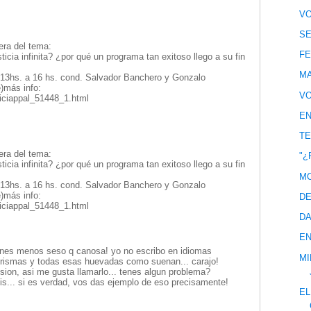
VO
SE
ra del tema:
FE
cia infinita? ¿por qué un programa tan exitoso llego a su fin
MA
9 13hs. a 16 hs. cond. Salvador Banchero y Gonzalo
)más info:
VO
iciappal_51448_1.html
EN
TE
ra del tema:
"¿
cia infinita? ¿por qué un programa tan exitoso llego a su fin
MC
9 13hs. a 16 hs. cond. Salvador Banchero y Gonzalo
)más info:
DE
iciappal_51448_1.html
DA
EN
enes menos seso q canosa! yo no escribo en idiomas
MI
in krismas y todas esas huevadas como suenan... carajo!
fusion, asi me gusta llamarlo... tenes algun problema?
atis... si es verdad, vos das ejemplo de eso precisamente!
EL