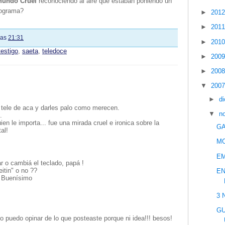
undo Cruel
reconociendo al aire que estaban poniendo un
rograma?
►
201
►
201
las
21:31
►
201
estigo
,
saeta
,
teledoce
►
200
►
200
▼
200
►
d
a tele de aca y darles palo como merecen.
▼
n
.
quien le importa... fue una mirada cruel e ironica sobre la
GA
al!
M
E
ar o cambiá el teclado, papá !
eitin" o no ??
EN
? Buenísimo
3 
GU
o puedo opinar de lo que posteaste porque ni idea!!! besos!