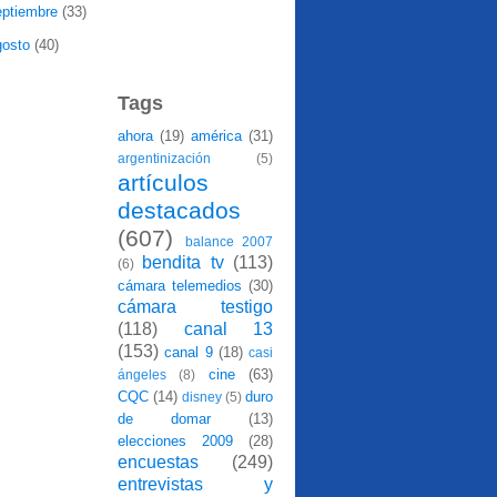
eptiembre
(33)
gosto
(40)
Tags
ahora
(19)
américa
(31)
argentinización
(5)
artículos
destacados
(607)
balance 2007
bendita tv
(113)
(6)
cámara telemedios
(30)
cámara testigo
(118)
canal 13
(153)
canal 9
(18)
casi
cine
(63)
ángeles
(8)
CQC
(14)
duro
disney
(5)
de domar
(13)
elecciones 2009
(28)
encuestas
(249)
entrevistas y