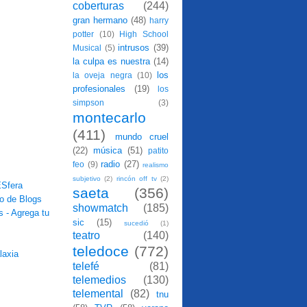
coberturas
(244)
gran hermano
(48)
harry
potter
(10)
High School
intrusos
(39)
Musical
(5)
la culpa es nuestra
(14)
los
la oveja negra
(10)
profesionales
(19)
los
simpson
(3)
montecarlo
(411)
mundo cruel
(22)
música
(51)
patito
radio
(27)
feo
(9)
realismo
subjetivo
(2)
rincón off tv
(2)
saeta
(356)
showmatch
(185)
sic
(15)
sucedió
(1)
teatro
(140)
teledoce
(772)
telefé
(81)
telemedios
(130)
telemental
(82)
tnu