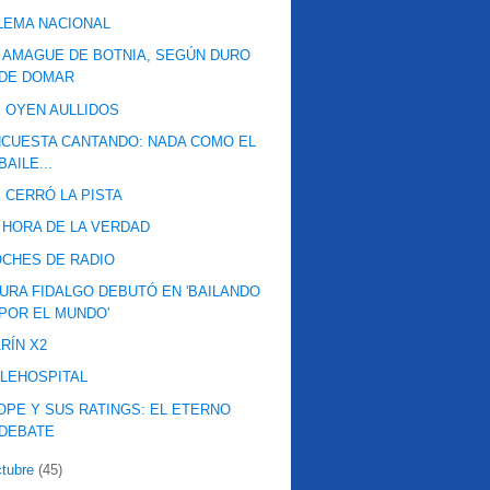
LEMA NACIONAL
 AMAGUE DE BOTNIA, SEGÚN DURO
DE DOMAR
 OYEN AULLIDOS
CUESTA CANTANDO: NADA COMO EL
BAILE...
 CERRÓ LA PISTA
 HORA DE LA VERDAD
CHES DE RADIO
URA FIDALGO DEBUTÓ EN 'BAILANDO
POR EL MUNDO'
RÍN X2
LEHOSPITAL
OPE Y SUS RATINGS: EL ETERNO
DEBATE
ctubre
(45)