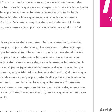
 Circo
. Es cierto que a comienzos de año se presentaba
ta temporada, y que quizás la repercusión obtenida no fue la
 la supo llevar bastante bien ofreciendo un producto de
delgadez de la línea que separa a la vida de la muerte,
Código País,
en la mayoría de oportunidades. El docu-
bó, será remplazado por la clásica lata de canal 10,
CSI
.
desagradable de la semana. De una buena vez, nuestra
cer por un punto de rating. Una cosa es mostrar a Abigaíl
que levanta el minuto a minuto, pero La Tele decidió ir un
ano para hacer televisada la operación que al haría tener
ra tv esté cayendo en esto, verdaderamente lamentable. A
vance, al padre (que supuestamente la discriminaba, lo que
os pesos, o que Abigaíl mentía para dar lástima) diciendo que
 probablemente porque por parte de Abigaíl no puede esperar
 en serio... se dan cuenta a lo que llegamos? Y también
iota, que no se deje humillar así por poca plata, el año que
n a dar un buen boleo en el or... y se va a quedar en su casa
al 12.
Archi