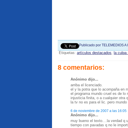
Publicado por
TELEMEDIOS
A 
Etiquetas:
artículos destacados
,
la culpa
8 comentarios:
Anónimo dijo...
arriba el licenciado.
el y la potra que lo acompaña en 
el programa mundo cruel es de lo m
injusticia finita, o a cualquier otr
la tv no es para el lic. pero mund
6 de noviembre de 2007 a las 16:05
Anónimo dijo...
muy bueno el texto....la verdad q u
tiempo con pavadas q no le importa