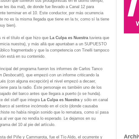
cusión que tuvieron sus protagonistas en el último tiempo,
e les iba mal), de donde fue llevado a Canal 12 para
te terminar en el 10. Este conductor, por más ocurrencia
te no es la misma llegada que tiene en la tv, como sí la tiene
muy bien).
ni el título el que hizo que
La Culpa es Nuestra
tuviera que
rimicia nuestra), y más allá que apuntaban a un SUPUESTO
 público fragmentado y que la competencia con Tinelli tampoco
ción está en su contenido.
incipal del programa fueron los informes de Carlos Tanco
n Desbocatti
), que empezó con un informe criticando la
pués (con alguna excepción) el nivel empezó a decaer,
 tiene para la radio. Éste personaje es también uno de los
jado del barco antes que llegara a puerto (o se hunda).
e del staff que integra
La Culpa es Nuestra
y sólo en canal
 barco al sentirse incómodo en el ciclo (donde causaba
 chiste no había ningún sonido que lo rematara, como sí pasa
orda al ver que no rendía lo esperado. Le dejamos en su
rama del 10 al pie del artículo.
Archi
esta del Piñe y Cammarota, fue el Tío Aldo, el ocurrente y