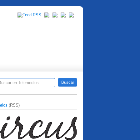
rios
(RSS)