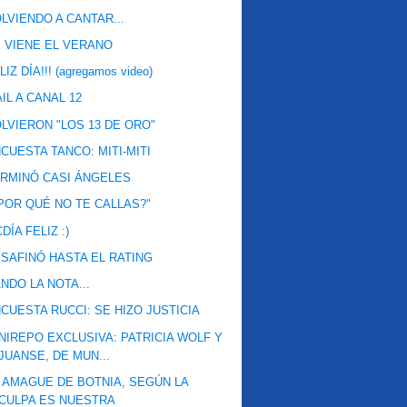
LVIENDO A CANTAR...
 VIENE EL VERANO
LIZ DÍA!!! (agregamos video)
IL A CANAL 12
LVIERON "LOS 13 DE ORO"
CUESTA TANCO: MITI-MITI
RMINÓ CASI ÁNGELES
POR QUÉ NO TE CALLAS?"
DÍA FELIZ :)
SAFINÓ HASTA EL RATING
NDO LA NOTA...
CUESTA RUCCI: SE HIZO JUSTICIA
NIREPO EXCLUSIVA: PATRICIA WOLF Y
JUANSE, DE MUN...
 AMAGUE DE BOTNIA, SEGÚN LA
CULPA ES NUESTRA