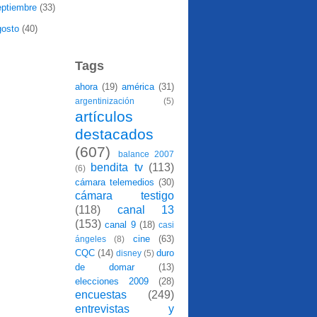
eptiembre
(33)
gosto
(40)
Tags
ahora
(19)
américa
(31)
argentinización
(5)
artículos
destacados
(607)
balance 2007
bendita tv
(113)
(6)
cámara telemedios
(30)
cámara testigo
(118)
canal 13
(153)
canal 9
(18)
casi
cine
(63)
ángeles
(8)
CQC
(14)
duro
disney
(5)
de domar
(13)
elecciones 2009
(28)
encuestas
(249)
entrevistas y