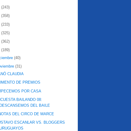
2
(243)
1
(358)
0
(233)
9
(325)
8
(362)
7
(189)
iciembre
(40)
oviembre
(31)
NÓ CLAUDIA
OMENTO DE PREMIOS
MPECEMOS POR CASA
CUESTA BAILANDO 08:
DESCANSEMOS DEL BAILE
NOTAS DEL CIRCO DE MARCE
STAVO ESCANLAR VS. BLOGGERS
URUGUAYOS