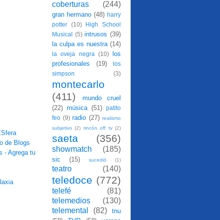
coberturas
(244)
gran hermano
(48)
harry
potter
(10)
High School
intrusos
(39)
Musical
(5)
la culpa es nuestra
(14)
los
la oveja negra
(10)
profesionales
(19)
los
simpson
(3)
montecarlo
(411)
mundo cruel
(22)
música
(51)
patito
radio
(27)
feo
(9)
realismo
subjetivo
(2)
rincón off tv
(2)
saeta
(356)
showmatch
(185)
sic
(15)
sucedió
(1)
teatro
(140)
teledoce
(772)
telefé
(81)
telemedios
(130)
telemental
(82)
tnu