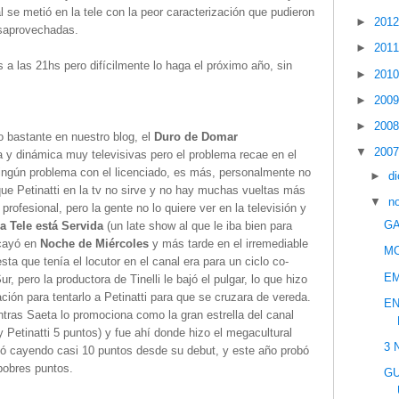
 se metió en la tele con la peor caracterización que pudieron
►
201
esaprovechadas.
►
201
s a las 21hs pero difícilmente lo haga el próximo año, sin
►
201
►
200
►
200
 bastante en nuestro blog, el
Duro de Domar
▼
200
 y dinámica muy televisivas pero el problema recae en el
ningún problema con el licenciado, es más, personalmente no
►
d
ue Petinatti en la tv no sirve y no hay muchas vueltas más
▼
n
profesional, pero la gente no lo quiere ver en la televisión y
GA
a Tele está Servida
(un late show al que le iba bien para
 cayó en
Noche de Miércoles
y más tarde en el irremediable
M
sta que tenía el locutor en el canal era para un ciclo co-
E
 pero la productora de Tinelli le bajó el pulgar, lo que hizo
ión para tentarlo a Petinatti para que se cruzara de vereda.
EN
ientras Saeta lo promociona como la gran estrella del canal
y Petinatti 5 puntos) y fue ahí donde hizo el megacultural
3 
nó cayendo casi 10 puntos desde su debut, y este año probó
pobres puntos.
GU