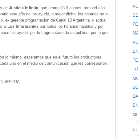
VO
as de
Justicia Infinita
, que promedió 3 puntos, tanto el año
ario este año no los ayudó, o mejor dicho, los horarios no lo
SE
o, ex gerente programación de Canal 13 Argentina, y actual
FE
ar a
Los Informantes
por todos los horarios habidos y por
mpoco los ayudó, por lo fragmentado de su público, por lo que
MA
VO
EN
on lo mismo, esperemos que en el futuro los productores
TE
a cada uno en el medio de comunicación que les corresponde.
"¿
MC
S NUESTRA
DE
DA
EN
MI
EL