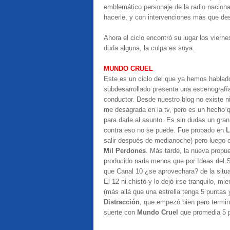
emblemático personaje de la radio nacional
hacerle, y con intervenciones más que d
Ahora el ciclo encontró su lugar los vierne
duda alguna, la culpa es suya.
MUNDO CRUEL
Este es un ciclo del que ya hemos hablado
subdesarrollado presenta una escenografía
conductor. Desde nuestro blog no existe 
me desagrada en la tv, pero es un hecho q
para darle al asunto. Es sin dudas un gran 
contra eso no se puede. Fue probado en
L
salir después de medianoche) pero luego
Mil Perdones
. Más tarde, la nueva propue
producido nada menos que por Ideas del Sur,
que Canal 10 ¿se aprovechara? de la situac
El 12 ni chistó y lo dejó irse tranquilo, m
(más allá que una estrella tenga 5 puntas 
Distracción
, que empezó bien pero termi
suerte con
Mundo Cruel
que promedia 5 