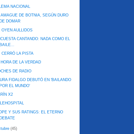
LEMA NACIONAL
 AMAGUE DE BOTNIA, SEGÚN DURO
DE DOMAR
 OYEN AULLIDOS
CUESTA CANTANDO: NADA COMO EL
BAILE...
 CERRÓ LA PISTA
 HORA DE LA VERDAD
CHES DE RADIO
URA FIDALGO DEBUTÓ EN 'BAILANDO
POR EL MUNDO'
RÍN X2
LEHOSPITAL
OPE Y SUS RATINGS: EL ETERNO
DEBATE
ctubre
(45)