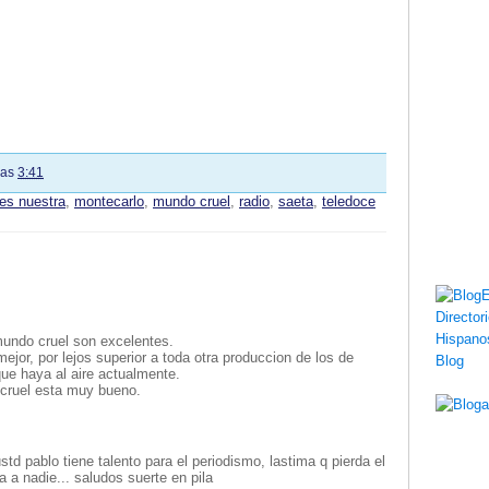
las
3:41
 es nuestra
,
montecarlo
,
mundo cruel
,
radio
,
saeta
,
teledoce
mundo cruel son excelentes.
ejor, por lejos superior a toda otra produccion de los de
a que haya al aire actualmente.
o cruel esta muy bueno.
std pablo tiene talento para el periodismo, lastima q pierda el
 a nadie... saludos suerte en pila