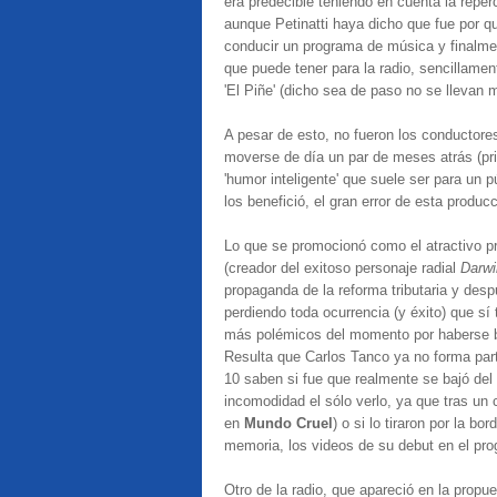
era predecible teniendo en cuenta la reper
aunque Petinatti haya dicho que fue por qu
conducir un programa de música y finalmen
que puede tener para la radio, sencillamen
'El Piñe' (dicho sea de paso no se llevan 
A pesar de esto, no fueron los conductores 
moverse de día un par de meses atrás (p
'humor inteligente' que suele ser para un
los benefició, el gran error de esta produc
Lo que se promocionó como el atractivo pr
(creador del exitoso personaje radial
Darwi
propaganda de la reforma tributaria y des
perdiendo toda ocurrencia (y éxito) que sí
más polémicos del momento por haberse ba
Resulta que Carlos Tanco ya no forma part
10 saben si fue que realmente se bajó del
incomodidad el sólo verlo, ya que tras un
en
Mundo Cruel
) o si lo tiraron por la b
memoria, los videos de su debut en el prog
Otro de la radio, que apareció en la propu