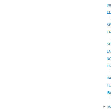
DI
EL
SE
EN
SE
LA
NO
LA
DA
TE
IB
►
o