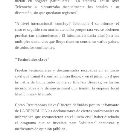
fueran en hogares particulares". "La empresa -acusó ayer
Telenoche 4- sintonizaba manualmente los canales a su
discreción, sin que quedaran registros".
"A nivel internacional -concluyó Telenoche 4 su informe- el
caso es seguido con mucha atención porque rara vez se obtienen
pruebas tan contundentes". El informativo hacía alusión a las
múltiples denuncias que Ibope tiene en contra, en varios países,
de todos los continentes.
"Testimonios clave"
Pruebas testimoniales y documentales recabadas en el juicio
civil que Canal 4 comenzó contra Ibope, y en el juicio civil que
la matriz de Ibope trabó contra su filial en Uruguay, ya fueron
incorporadas a la denuncia penal que tramitó la empresa local
Mediciones y Mercado.
Como "testimonios claves" fueron definidas por un informante
de LA REPUBLICA las declaraciones de ciertos profesionales en
informática que reconocieron en el juicio civil haber diseñado
el programa que se instalara para "adulterar" encuestas y
mediciones de opinión pública.