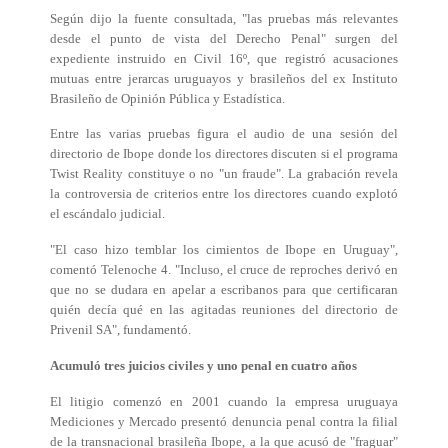
Según dijo la fuente consultada, "las pruebas más relevantes
desde el punto de vista del Derecho Penal" surgen del
expediente instruido en Civil 16º, que registró acusaciones
mutuas entre jerarcas uruguayos y brasileños del ex Instituto
Brasileño de Opinión Pública y Estadística.
Entre las varias pruebas figura el audio de una sesión del
directorio de Ibope donde los directores discuten si el programa
Twist Reality constituye o no "un fraude". La grabación revela
la controversia de criterios entre los directores cuando explotó
el escándalo judicial.
"El caso hizo temblar los cimientos de Ibope en Uruguay",
comentó Telenoche 4. "Incluso, el cruce de reproches derivó en
que no se dudara en apelar a escribanos para que certificaran
quién decía qué en las agitadas reuniones del directorio de
Privenil SA", fundamentó.
Acumuló tres juicios civiles y uno penal en cuatro años
El litigio comenzó en 2001 cuando la empresa uruguaya
Mediciones y Mercado presentó denuncia penal contra la filial
de la transnacional brasileña Ibope, a la que acusó de "fraguar"