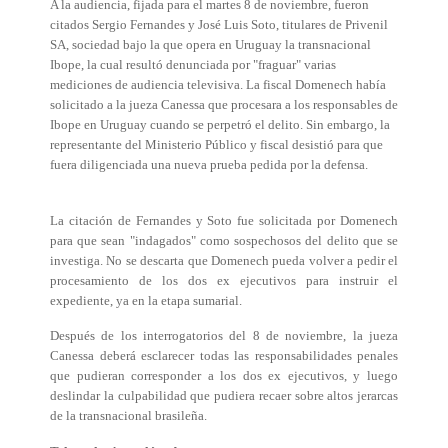
A la audiencia, fijada para el martes 8 de noviembre, fueron
citados Sergio Fernandes y José Luis Soto, titulares de Privenil
SA, sociedad bajo la que opera en Uruguay la transnacional
Ibope, la cual resultó denunciada por "fraguar" varias
mediciones de audiencia televisiva. La fiscal Domenech había
solicitado a la jueza Canessa que procesara a los responsables de
Ibope en Uruguay cuando se perpetró el delito. Sin embargo, la
representante del Ministerio Público y fiscal desistió para que
fuera diligenciada una nueva prueba pedida por la defensa.
La citación de Fernandes y Soto fue solicitada por Domenech
para que sean "indagados" como sospechosos del delito que se
investiga. No se descarta que Domenech pueda volver a pedir el
procesamiento de los dos ex ejecutivos para instruir el
expediente, ya en la etapa sumarial.
Después de los interrogatorios del 8 de noviembre, la jueza
Canessa deberá esclarecer todas las responsabilidades penales
que pudieran corresponder a los dos ex ejecutivos, y luego
deslindar la culpabilidad que pudiera recaer sobre altos jerarcas
de la transnacional brasileña.