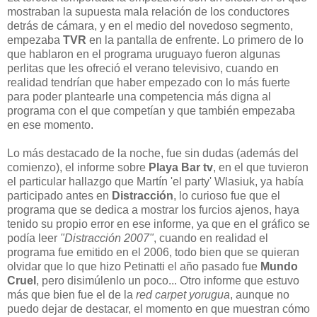
mostraban la supuesta mala relación de los conductores
detrás de cámara, y en el medio del novedoso segmento,
empezaba
TVR
en la pantalla de enfrente. Lo primero de lo
que hablaron en el programa uruguayo fueron algunas
perlitas que les ofreció el verano televisivo, cuando en
realidad tendrían que haber empezado con lo más fuerte
para poder plantearle una competencia más digna al
programa con el que competían y que también empezaba
en ese momento.
Lo más destacado de la noche, fue sin dudas (además del
comienzo), el informe sobre
Playa Bar tv
, en el que tuvieron
el particular hallazgo que Martín 'el party' Wlasiuk, ya había
participado antes en
Distracción
, lo curioso fue que el
programa que se dedica a mostrar los furcios ajenos, haya
tenido su propio error en ese informe, ya que en el gráfico se
podía leer
"Distracción 2007"
, cuando en realidad el
programa fue emitido en el 2006, todo bien que se quieran
olvidar que lo que hizo Petinatti el año pasado fue
Mundo
Cruel
, pero disimúlenlo un poco... Otro informe que estuvo
más que bien fue el de la
red carpet yorugua
, aunque no
puedo dejar de destacar, el momento en que muestran cómo