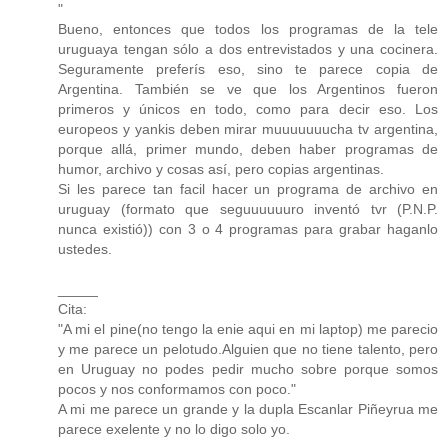
"
Bueno, entonces que todos los programas de la tele
uruguaya tengan sólo a dos entrevistados y una cocinera.
Seguramente preferís eso, sino te parece copia de
Argentina. También se ve que los Argentinos fueron
primeros y únicos en todo, como para decir eso. Los
europeos y yankis deben mirar muuuuuuucha tv argentina,
porque allá, primer mundo, deben haber programas de
humor, archivo y cosas así, pero copias argentinas.
Si les parece tan facil hacer un programa de archivo en
uruguay (formato que seguuuuuuro inventó tvr (P.N.P.
nunca existió)) con 3 o 4 programas para grabar haganlo
ustedes.
_____
Cita:
"A mi el pine(no tengo la enie aqui en mi laptop) me parecio
y me parece un pelotudo.Alguien que no tiene talento, pero
en Uruguay no podes pedir mucho sobre porque somos
pocos y nos conformamos con poco."
A mi me parece un grande y la dupla Escanlar Piñeyrua me
parece exelente y no lo digo solo yo.