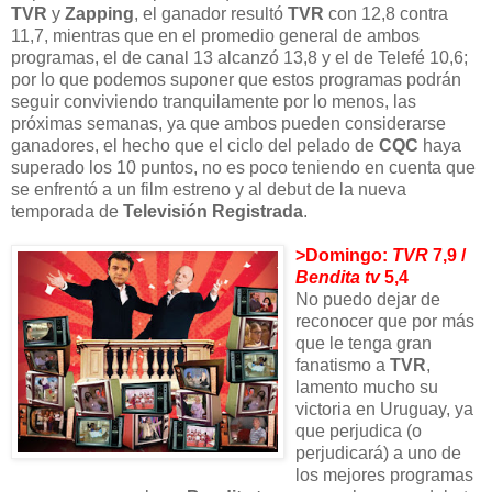
TVR
y
Zapping
, el ganador resultó
TVR
con 12,8 contra
11,7, mientras que en el promedio general de ambos
programas, el de canal 13 alcanzó 13,8 y el de Telefé 10,6;
por lo que podemos suponer que estos programas podrán
seguir conviviendo tranquilamente por lo menos, las
próximas semanas, ya que ambos pueden considerarse
ganadores, el hecho que el ciclo del pelado de
CQC
haya
superado los 10 puntos, no es poco teniendo en cuenta que
se enfrentó a un film estreno y al debut de la nueva
temporada de
Televisión Registrada
.
>Domingo:
TVR
7,9 /
Bendita tv
5,4
No puedo dejar de
reconocer que por más
que le tenga gran
fanatismo a
TVR
,
lamento mucho su
victoria en Uruguay, ya
que perjudica (o
perjudicará) a uno de
los mejores programas