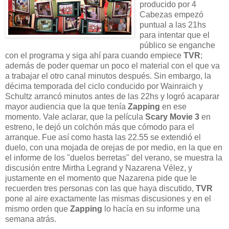
producido por 4
Cabezas empezó
puntual a las 21hs
para intentar que el
público se enganche
con el programa y siga ahí para cuando empiece
TVR
;
además de poder quemar un poco el material con el que va
a trabajar el otro canal minutos después. Sin embargo, la
décima temporada del ciclo conducido por Wainraich y
Schultz arrancó minutos antes de las 22hs y logró acaparar
mayor audiencia que la que tenía
Zapping
en ese
momento. Vale aclarar, que la película
Scary Movie 3
en
estreno, le dejó un colchón más que cómodo para el
arranque. Fue así como hasta las 22.55 se extendió el
duelo, con una mojada de orejas de por medio, en la que en
el informe de los "duelos berretas" del verano, se muestra la
discusión entre Mirtha Legrand y Nazarena Vélez, y
justamente en el momento que Nazarena pide que le
recuerden tres personas con las que haya discutido,
TVR
pone al aire exactamente las mismas discusiones y en el
mismo orden que
Zapping
lo hacía en su informe una
semana atrás.