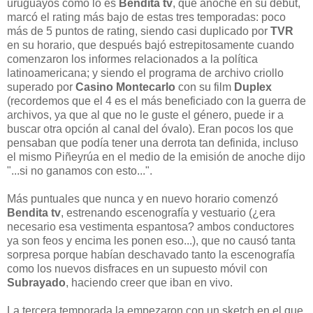
uruguayos como lo es
Bendita tv
, que anoche en su debut,
marcó el rating más bajo de estas tres temporadas: poco
más de 5 puntos de rating, siendo casi duplicado por
TVR
en su horario, que después bajó estrepitosamente cuando
comenzaron los informes relacionados a la política
latinoamericana; y siendo el programa de archivo criollo
superado por
Casino Montecarlo
con su film
Duplex
(recordemos que el 4 es el más beneficiado con la guerra de
archivos, ya que al que no le guste el género, puede ir a
buscar otra opción al canal del óvalo). Eran pocos los que
pensaban que podía tener una derrota tan definida, incluso
el mismo Piñeyrúa en el medio de la emisión de anoche dijo
"...si no ganamos con esto...".
Más puntuales que nunca y en nuevo horario comenzó
Bendita tv
, estrenando escenografía y vestuario (¿era
necesario esa vestimenta espantosa? ambos conductores
ya son feos y encima les ponen eso...), que no causó tanta
sorpresa porque habían deschavado tanto la escenografía
como los nuevos disfraces en un supuesto móvil con
Subrayado
, haciendo creer que iban en vivo.
La tercera temporada la empezaron con un sketch en el que