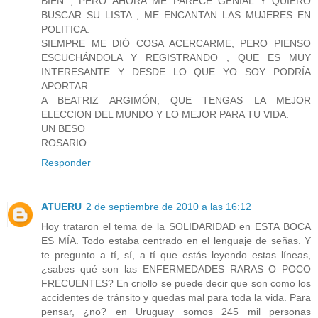
BIEN , PERO AHORA ME PARECE GENIAL Y QUIERO
BUSCAR SU LISTA , ME ENCANTAN LAS MUJERES EN
POLITICA.
SIEMPRE ME DIÓ COSA ACERCARME, PERO PIENSO
ESCUCHÁNDOLA Y REGISTRANDO , QUE ES MUY
INTERESANTE Y DESDE LO QUE YO SOY PODRÍA
APORTAR.
A BEATRIZ ARGIMÓN, QUE TENGAS LA MEJOR
ELECCION DEL MUNDO Y LO MEJOR PARA TU VIDA.
UN BESO
ROSARIO
Responder
ATUERU
2 de septiembre de 2010 a las 16:12
Hoy trataron el tema de la SOLIDARIDAD en ESTA BOCA
ES MÍA. Todo estaba centrado en el lenguaje de señas. Y
te pregunto a tí, sí, a tí que estás leyendo estas líneas,
¿sabes qué son las ENFERMEDADES RARAS O POCO
FRECUENTES? En criollo se puede decir que son como los
accidentes de tránsito y quedas mal para toda la vida. Para
pensar, ¿no? en Uruguay somos 245 mil personas