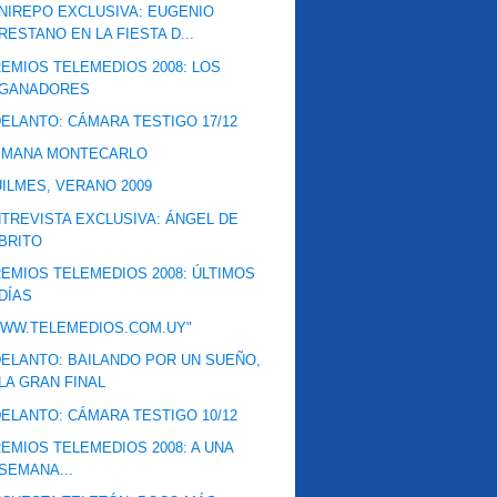
NIREPO EXCLUSIVA: EUGENIO
RESTANO EN LA FIESTA D...
EMIOS TELEMEDIOS 2008: LOS
GANADORES
ELANTO: CÁMARA TESTIGO 17/12
EMANA MONTECARLO
ILMES, VERANO 2009
TREVISTA EXCLUSIVA: ÁNGEL DE
BRITO
EMIOS TELEMEDIOS 2008: ÚLTIMOS
DÍAS
WWW.TELEMEDIOS.COM.UY"
ELANTO: BAILANDO POR UN SUEÑO,
LA GRAN FINAL
ELANTO: CÁMARA TESTIGO 10/12
EMIOS TELEMEDIOS 2008: A UNA
SEMANA...