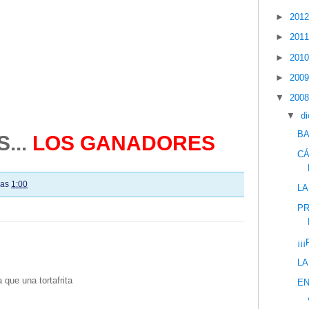
►
201
►
201
►
201
►
200
▼
200
▼
d
BA
...
LOS GANADORES
CÁ
las
1:00
LA
PR
¡¡
LA
que una tortafrita
EN