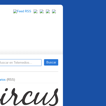
rios
(RSS)