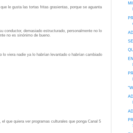
MI
que le gusta las tortas fritas grasientas, porque se aguanta
PR
su conductor, demasiado estructurado, personalmente no lo
AD
ente no es sinónimo de bueno.
S
QU
no lo viera nadie ya lo habrían levantado o habrían cambiado
EN
PR
"
AD
AD
PR
a, el que quiera ver programas culturales que ponga Canal 5