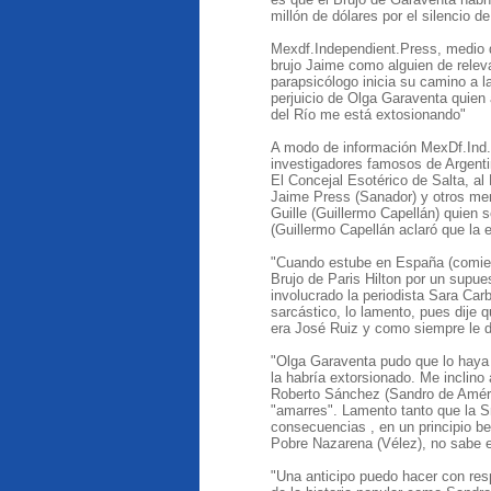
millón de dólares por el silencio d
Mexdf.Independient.Press, medio d
brujo Jaime como alguien de relev
parapsicólogo inicia su camino a la
perjuicio de Olga Garaventa quie
del Río me está extosionando"
A modo de información MexDf.Ind.
investigadores famosos de Argent
El Concejal Esotérico de Salta, al
Jaime Press (Sanador) y otros men
Guille (Guillermo Capellán) quien 
(Guillermo Capellán aclaró que la 
"Cuando estube en España (comienz
Brujo de Paris Hilton por un supue
involucrado la periodista Sara Car
sarcástico, lo lamento, pues dije q
era José Ruiz y como siempre le d
"Olga Garaventa pudo que lo haya v
la habría extorsionado. Me inclino
Roberto Sánchez (Sandro de Améri
"amarres". Lamento tanto que la Sr
consecuencias , en un principio be
Pobre Nazarena (Vélez), no sabe e
"Una anticipo puedo hacer con resp