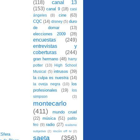
(118)
canal 13
(153)
canal 9
(18)
casi
cine
(63)
ángeles
(8)
CQC
(14)
duro
disney
(5)
de domar
(13)
elecciones 2009
(28)
encuestas
(249)
entrevistas y
coberturas
(244)
gran hermano
(48)
harry
potter
(10)
High School
intrusos
(39)
Musical
(5)
la culpa es nuestra
(14)
los
la oveja negra
(10)
profesionales
(19)
los
simpson
(3)
montecarlo
(411)
mundo cruel
(22)
música
(51)
patito
radio
(27)
feo
(9)
realismo
subjetivo
(2)
rincón off tv
(2)
saeta
(356)