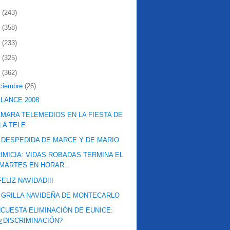
2
(243)
1
(358)
0
(233)
9
(325)
8
(362)
iciembre
(26)
LANCE 2008
MARA TELEMEDIOS EN LA FIESTA DE
LA TELE
 DESPEDIDA DE MARCE Y DE MARIO
IMICIA: VIDAS ROBADAS TERMINA EL
MARTES EN HORAR...
¡FELIZ NAVIDAD!!!
 GRILLA NAVIDEÑA DE MONTECARLO
CUESTA ELIMINACIÓN DE EUNICE:
¿DISCRIMINACIÓN?