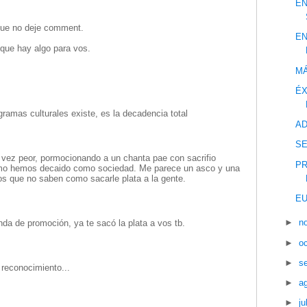
EN
que no deje comment.
EN
que hay algo para vos.
MÁ
ÉX
ramas culturales existe, es la decadencia total
AD
S
vez peor, pormocionando a un chanta pae con sacrifio
PR
como hemos decaido como sociedad. Me parece un asco y una
s que no saben como sacarle plata a la gente.
EU
►
n
anda de promoción, ya te sacó la plata a vos tb.
►
o
►
s
reconocimiento...
►
a
►
ju