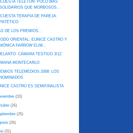
CUESTA TELETÓN: POCO MÁS
SOLIDARIOS QUE MORBOSOS...
CUESTA TERAPIA DE PAREJA:
PATÉTICO
S DE LOS PREMIOS...
ODO ORIENTAL: EUNICE CASTRO Y
MÓNICA FARROW ELIM...
ELANTO: CÁMARA TESTIGO 3/12
EMANA MONTECARLO
EMIOS TELEMEDIOS 2008: LOS
NOMINADOS
NICE CASTRO ES SEMIFINALISTA
oviembre
(33)
ctubre
(26)
eptiembre
(25)
gosto
(26)
lio
(31)