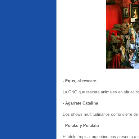
- Equs, al rescate.
La ONG que rescata animales en situación
- Agarrate Catalina
Dos shows multitudinarios como cierre de 
- Polako y Polakito
El ídolo tropical argentino nos presenta a