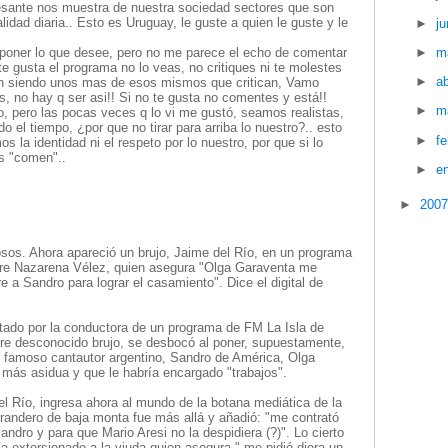
sante nos muestra de nuestra sociedad sectores que son
idad diaria.. Esto es Uruguay, le guste a quien le guste y le
►
ju
►
m
 poner lo que desee, pero no me parece el echo de comentar
te gusta el programa no lo veas, no critiques ni te molestes
►
ab
nan siendo unos mas de esos mismos que critican, Vamo
s, no hay q ser asi!! Si no te gusta no comentes y está!!
►
m
, pero las pocas veces q lo vi me gustó, seamos realistas,
 el tiempo, ¿por que no tirar para arriba lo nuestro?.. esto
►
f
la identidad ni el respeto por lo nuestro, por que si lo
os "comen"..
►
e
►
200
osos. Ahora apareció un brujo, Jaime del Río, en un programa
bre Nazarena Vélez, quien asegura "Olga Garaventa me
e a Sandro para lograr el casamiento". Dice el digital de
stado por la conductora de un programa de FM La Isla de
bre desconocido brujo, se desbocó al poner, supuestamente,
el famoso cantautor argentino, Sandro de América, Olga
 más asidua y que le habría encargado "trabajos".
l Río, ingresa ahora al mundo de la botana mediática de la
urandero de baja monta fue más allá y añadió: "me contrató
ndro y para que Mario Aresi no la despidiera (?)". Lo cierto
a extorsionado a la viuda quien asegura " me pidió diera un