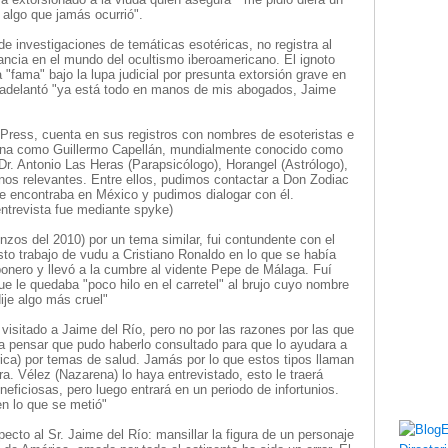
e algo que jamás ocurrió".
e investigaciones de temáticas esotéricas, no registra al
ancia en el mundo del ocultismo iberoamericano. El ignoto
 "fama" bajo la lupa judicial por presunta extorsión grave en
n adelantó "ya está todo en manos de mis abogados, Jaime
Press, cuenta en sus registros con nombres de esoteristas e
ina como Guillermo Capellán, mundialmente conocido como
 Dr. Antonio Las Heras (Parapsicólogo), Horangel (Astrólogo),
os relevantes. Entre ellos, pudimos contactar a Don Zodiac
se encontraba en México y pudimos dialogar con él.
entrevista fue mediante spyke)
os del 2010) por un tema similar, fui contundente con el
sto trabajo de vudu a Cristiano Ronaldo en lo que se había
bonero y llevó a la cumbre al vidente Pepe de Málaga. Fuí
ue le quedaba "poco hilo en el carretel" al brujo cuyo nombre
ije algo más cruel"
isitado a Jaime del Río, pero no por las razones por las que
 a pensar que pudo haberlo consultado para que lo ayudara a
ca) por temas de salud. Jamás por lo que estos tipos llaman
a. Vélez (Nazarena) lo haya entrevistado, esto le traerá
neficiosas, pero luego entrará en un periodo de infortunios.
n lo que se metió"
ecto al Sr. Jaime del Río: mansillar la figura de un personaje