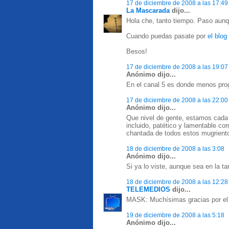
17 de diciembre de 2008 a las 17:49
La Mascarada
dijo...
Hola che, tanto tiempo. Paso aun
Cuando puedas pasate por
el blog
Besos!
17 de diciembre de 2008 a las 19:07
Anónimo dijo...
En el canal 5 es donde menos prog
17 de diciembre de 2008 a las 22:00
Anónimo dijo...
Que nivel de gente, estamos cada 
incluido, patético y lamentable 
chantada de todos estos mugriento
18 de diciembre de 2008 a las 3:08
Anónimo dijo...
Si ya lo viste, aunque sea en la t
18 de diciembre de 2008 a las 12:28
TELEMEDIOS
dijo...
MASK: Muchísimas gracias por el 
19 de diciembre de 2008 a las 5:18
Anónimo dijo...