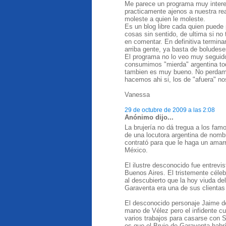
Me parece un programa muy intere
practicamente ajenos a nuestra real
moleste a quien le moleste.
Es un blog libre cada quien puede
cosas sin sentido, de ultima si no 
en comentar. En definitiva termi
arriba gente, ya basta de boludese
El programa no lo veo muy seguido
consumimos "mierda" argentina todo
tambien es muy bueno. No perdamos 
hacemos ahi si, los de "afuera" n
Vanessa
29 de octubre de 2009 a las 2:08
Anónimo dijo...
La brujería no dá tregua a los fam
de una locutora argentina de nom
contrató para que le haga un amarr
México.
El ilustre desconocido fue entrevi
Buenos Aires. El tristemente céle
al descubierto que la hoy viuda d
Garaventa era una de sus clientas
El desconocido personaje Jaime de
mano de Vélez pero el infidente c
varios trabajos para casarse con Sa
es que el Brujo de Garaventa habrí