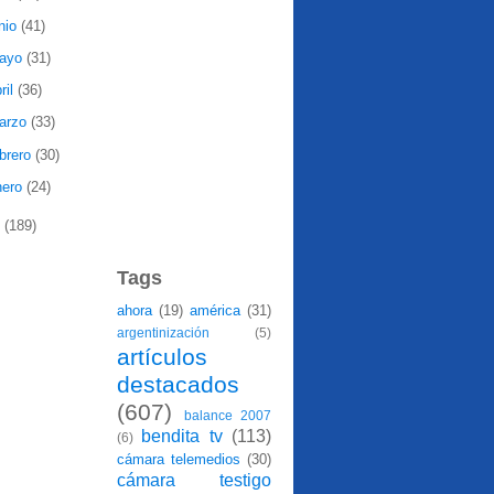
nio
(41)
ayo
(31)
ril
(36)
arzo
(33)
ebrero
(30)
nero
(24)
7
(189)
Tags
ahora
(19)
américa
(31)
argentinización
(5)
artículos
destacados
(607)
balance 2007
bendita tv
(113)
(6)
cámara telemedios
(30)
cámara testigo