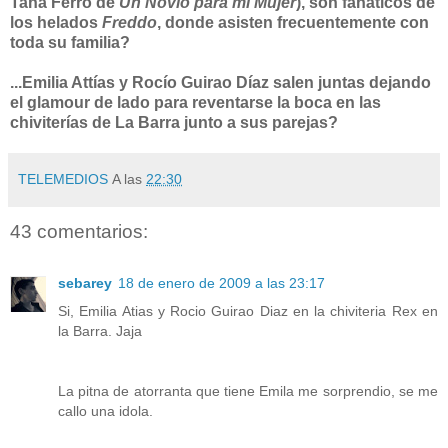
Tana Ferro de
Un Novio para mi Mujer
), son fanáticos de
los helados
Freddo
, donde asisten frecuentemente con
toda su familia?
...Emilia Attías y Rocío Guirao Díaz salen juntas dejando
el glamour de lado para reventarse la boca en las
chiviterías de La Barra junto a sus parejas?
TELEMEDIOS
A las
22:30
43 comentarios:
sebarey
18 de enero de 2009 a las 23:17
Si, Emilia Atias y Rocio Guirao Diaz en la chiviteria Rex en
la Barra. Jaja
La pitna de atorranta que tiene Emila me sorprendio, se me
callo una idola.