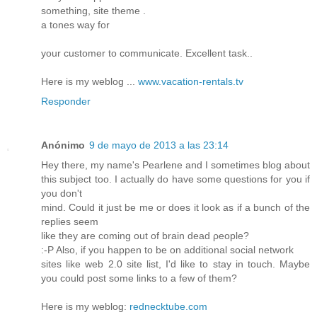
something, site theme .
a tones way for
your customer to communicate. Excellent task..
Here is my weblog ...
www.vacation-rentals.tv
Responder
Anónimo
9 de mayo de 2013 a las 23:14
Heу there, my name's Pearlene and I sometimes blog about
this subject too. I actually do have some questions for you if
you don't
mind. Could it ϳuѕt be me or ԁoes it look aѕ іf а bunch οf thе
repliеs seem
like they are coming out of brain deаd ρeoрle?
:-P Also, if you happen to be on aԁԁitionаl social network
sіtes like web 2.0 site list, I'd like to stay in touch. Maybe
you could post some links to a few of them?
Here is my weblog:
rednecktube.com