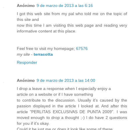
Anónimo
9 de marzo de 2013 a las 6:16
I got this web site from my pal who told me on the topic of
this site and
now this time I am visiting this web page and reading very
informative content at this place.
Feel free to visit my homepage;
67576
my site
-
terracotta
Responder
Anónimo
9 de marzo de 2013 a las 14:00
I drop a leave a response when I especially enjoy a
article on a website or if I have something
to contribute to the discussion. Usually it's caused by the
passion displayed in the article I looked at. And after this
article "PERLITAS EXCLUSIVAS DE PUNTA 2009". I was
moved enough to drop a thought ;-) I do have 2 questions
for you if it's okay.
Could it be just me or does it look like some of these