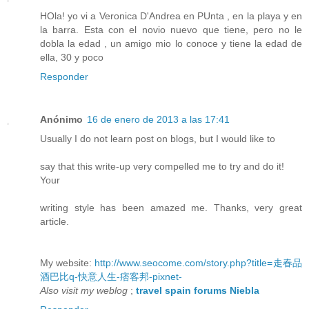
HOla! yo vi a Veronica D'Andrea en PUnta , en la playa y en
la barra. Esta con el novio nuevo que tiene, pero no le
dobla la edad , un amigo mio lo conoce y tiene la edad de
ella, 30 y poco
Responder
Anónimo
16 de enero de 2013 a las 17:41
Usually I do not learn post on blogs, but I would like to
say that this write-up very compelled me to try and do it!
Your
writing style has been amazed me. Thanks, very great
article.
My website:
http://www.seocome.com/story.php?title=走春品
酒巴比q-快意人生-痞客邦-pixnet-
Also visit my weblog
;
travel spain forums Niebla