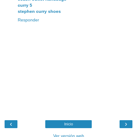
curry 5
stephen curry shoes
Responder
‹
›
Inicio
Ver versión web