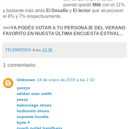
puesto quedó
Milk
con el 11%
y bastante más atrás
El Desafío
y
El lector
que alcanzaron
el 8% y 7% respectivamente.
>>>YA PODÉS VOTAR A TU PERSONAJE DEL VERANO
FAVORITO EN NUESTA ÚLTIMA ENCUESTA ESTIVAL...
TELEMEDIOS
A las
13:36
1 comentario:
Unknown
18 de enero de 2019 a las 1:32
yeezys
adidas stan smith
yeezy
balenciaga shoes
louboutin shoes
supreme hoodie
kyrie 4
coach outlet handbags