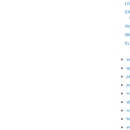
LO
EN
AV
80
EL
►
s
►
a
►
ju
►
ju
►
m
►
ab
►
m
►
f
►
e