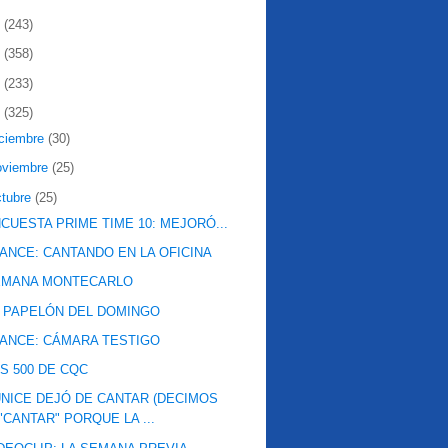
2
(243)
1
(358)
0
(233)
9
(325)
iciembre
(30)
oviembre
(25)
ctubre
(25)
CUESTA PRIME TIME 10: MEJORÓ...
ANCE: CANTANDO EN LA OFICINA
EMANA MONTECARLO
 PAPELÓN DEL DOMINGO
ANCE: CÁMARA TESTIGO
S 500 DE CQC
NICE DEJÓ DE CANTAR (DECIMOS
"CANTAR" PORQUE LA ...