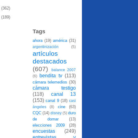
8
(362)
7
(189)
Tags
ahora
(19)
américa
(31)
argentinización
(5)
artículos
destacados
(607)
balance 2007
bendita tv
(113)
(6)
cámara telemedios
(30)
cámara testigo
(118)
canal 13
(153)
canal 9
(18)
casi
cine
(63)
ángeles
(8)
CQC
(14)
duro
disney
(5)
de domar
(13)
elecciones 2009
(28)
encuestas
(249)
entrevistas y