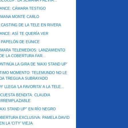
DEOCLIP: LA SEMANA PREVIA...
ANCE: CÁMARA TESTIGO
EMANA MONTE CARLO
 CASTING DE LA TELE EN RIVERA
ANCE: ASÍ TE QUERÍA VER
 PAPELÓN DE EUNICE
MARA TELEMEDIOS: LANZAMIENTO
DE LA COBERTURA FAR...
NTINÚA LA GIRA DE 'MAXI STAND UP'
TIMO MOMENTO: TELEMUNDO NO LE
DA TREGUA A SUBRAYADO
Y LLEGA 'LA FAVORITA' A LA TELE...
CUESTA BENDITA: CLAUDIA
IRREMPLAZABLE
AXI STAND UP" EN RÍO NEGRO
BERTURA EXCLUSIVA: PAMELA DAVID
EN LA 'CITY' VIEJA