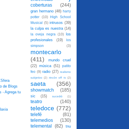
coberturas
(244)
gran hermano
(48)
harry
potter
(10)
High School
intrusos
(39)
Musical
(5)
la culpa es nuestra
(14)
los
la oveja negra
(10)
profesionales
(19)
los
simpson
(3)
montecarlo
(411)
mundo cruel
(22)
música
(51)
patito
radio
(27)
feo
(9)
realismo
subjetivo
(2)
rincón off tv
(2)
saeta
(356)
showmatch
(185)
sic
(15)
sucedió
(1)
teatro
(140)
teledoce
(772)
telefé
(81)
telemedios
(130)
telemental
(82)
tnu