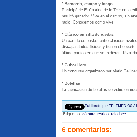
* Bernardo, campo y tango.
Participó de El Casting de la Tele en la ed
resultó ganador. Vive en el campo, sin ene
radio. Conocemos como vive.
* Clásico en silla de ruedas.
Un partido de básket entre clásicos rivales
discapacitados físicos y tienen el depor
último partido en que se midieron. Rivalid
* Guitar Hero
Un concurso organizado por Mario Gallin
* Botellas
La fabricación de botellas de vidrio en nu
Publicado por
TELEMEDIOS
A 
Etiquetas:
cámara testigo
,
teledoce
6 comentarios: