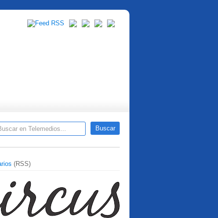
rios
(RSS)