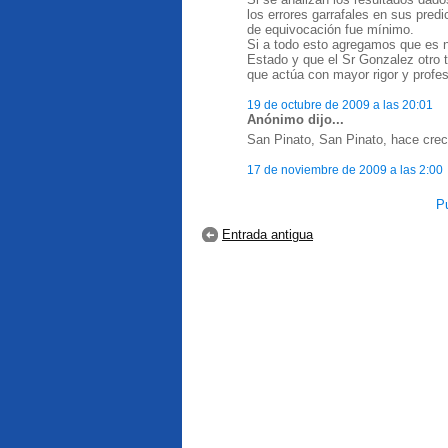
los errores garrafales en sus pred
de equivocación fue mínimo.
Si a todo esto agregamos que es no
Estado y que el Sr Gonzalez otro 
que actúa con mayor rigor y profe
19 de octubre de 2009 a las 20:01
Anónimo dijo...
San Pinato, San Pinato, hace crec
17 de noviembre de 2009 a las 2:00
Pu
Entrada antigua