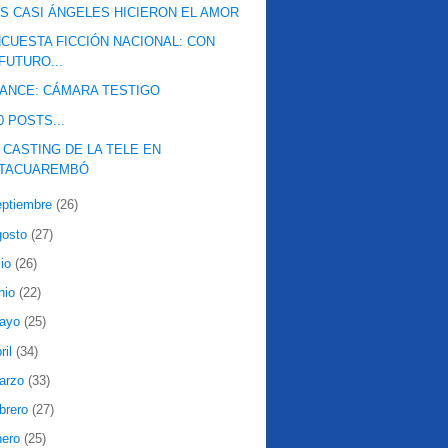
S CASI ÁNGELES HICIERON EL AMOR
CUESTA FICCIÓN NACIONAL: CON
FUTURO...
ANCE: CÁMARA TESTIGO
0 POSTS...
 CASTING DE LA TELE EN
TACUAREMBÓ
eptiembre
(26)
gosto
(27)
lio
(26)
nio
(22)
ayo
(25)
ril
(34)
arzo
(33)
ebrero
(27)
nero
(25)