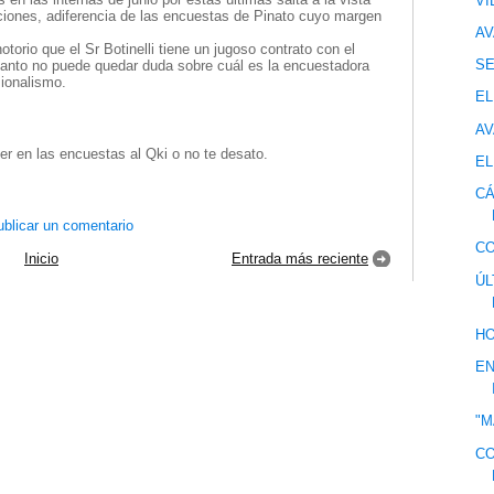
VI
iciones, adiferencia de las encuestas de Pinato cuyo margen
AV
torio que el Sr Botinelli tiene un jugoso contrato con el
S
tanto no puede quedar duda sobre cuál es la encuestadora
sionalismo.
EL
AV
er en las encuestas al Qki o no te desato.
EL
CÁ
blicar un comentario
CO
Inicio
Entrada más reciente
ÚL
HO
EN
"M
CO