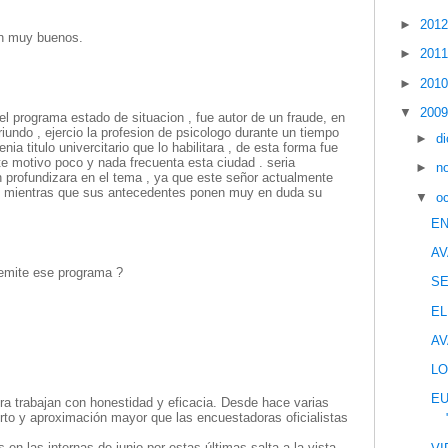
►
201
on muy buenos.
►
201
►
201
▼
200
l programa estado de situacion , fue autor de un fraude, en
riundo , ejercio la profesion de psicologo durante un tiempo
►
d
ia titulo univercitario que lo habilitara , de esta forma fue
e motivo poco y nada frecuenta esta ciudad . seria
►
n
n profundizara en el tema , ya que este señor actualmente
n mientras que sus antecedentes ponen muy en duda su
▼
o
EN
AV
emite ese programa ?
S
EL
AV
LO
EU
ra trabajan con honestidad y eficacia. Desde hace varias
rto y aproximación mayor que las encuestadoras oficialistas
 en las internas de junio por estas últimas salta a la vista