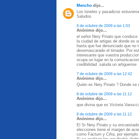
Mencho
dijo...
Los túneles y pasadizos estuvier
Saludos.
6 de octubre de 2009 a las 1:03
Anónimo dijo...
el señor Nery Pinato que conduce e
la ciudad de artigas de donde es o
hasta que fue denunciado que no ten
desemascarado el timador. Por est
interesante que vuestra produccio
ocupa un lugar en la comunicacio
credibilidad .saluda un artiguense
7 de octubre de 2009 a las 12:42
Anónimo dijo...
Quién es Nery Pinato ? Donde se 
8 de octubre de 2009 a las 11:12
Anónimo dijo...
que divina que es Victoria Vanucci
8 de octubre de 2009 a las 11:12
Anónimo dijo...
El Sr Nery Pinato y su encuestado
elecciones tiene el margen de acie
como Factum y Cifra, por ejemplo.
Si se analizan los resultados dados