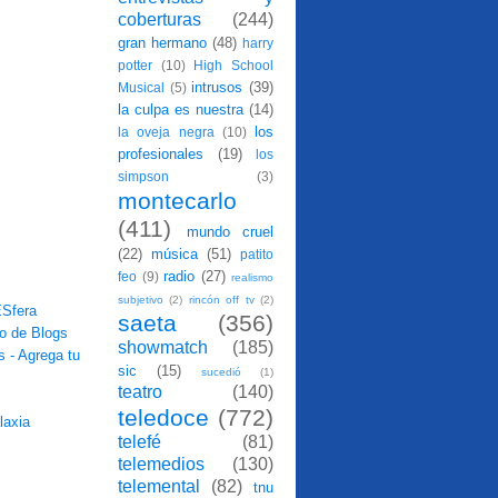
coberturas
(244)
gran hermano
(48)
harry
potter
(10)
High School
intrusos
(39)
Musical
(5)
la culpa es nuestra
(14)
los
la oveja negra
(10)
profesionales
(19)
los
simpson
(3)
montecarlo
(411)
mundo cruel
(22)
música
(51)
patito
radio
(27)
feo
(9)
realismo
subjetivo
(2)
rincón off tv
(2)
saeta
(356)
showmatch
(185)
sic
(15)
sucedió
(1)
teatro
(140)
teledoce
(772)
telefé
(81)
telemedios
(130)
telemental
(82)
tnu