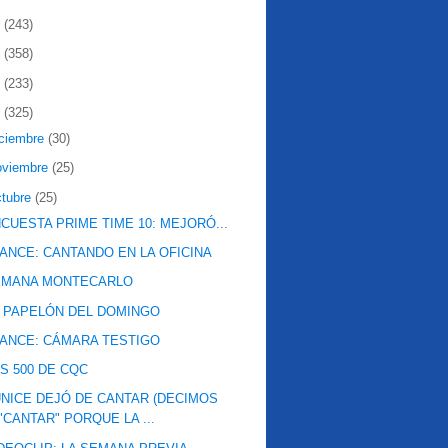
2
(243)
1
(358)
0
(233)
9
(325)
iciembre
(30)
oviembre
(25)
ctubre
(25)
CUESTA PRIME TIME 10: MEJORÓ...
ANCE: CANTANDO EN LA OFICINA
EMANA MONTECARLO
 PAPELÓN DEL DOMINGO
ANCE: CÁMARA TESTIGO
S 500 DE CQC
NICE DEJÓ DE CANTAR (DECIMOS
"CANTAR" PORQUE LA ...