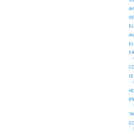
VI
AV
S
EL
AV
EL
CÁ
CO
ÚL
HO
EN
"M
CO