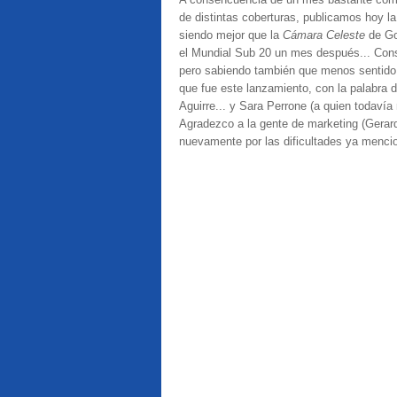
de distintas coberturas, publicamos hoy l
siendo mejor que la
Cámara Celeste
de Go
el Mundial Sub 20 un mes después... Consc
pero sabiendo también que menos sentido er
que fue este lanzamiento, con la palabra de
Aguirre... y Sara Perrone (a quien todav
Agradezco a la gente de marketing (Gerard
nuevamente por las dificultades ya menci