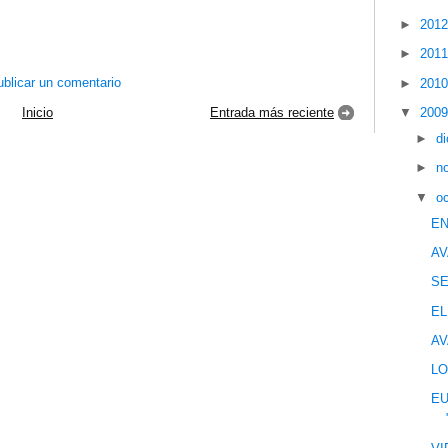
►
201
►
201
blicar un comentario
►
201
▼
200
Inicio
Entrada más reciente
►
d
►
n
▼
o
EN
AV
S
EL
AV
LO
EU