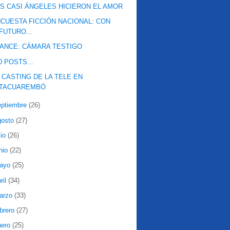
S CASI ÁNGELES HICIERON EL AMOR
CUESTA FICCIÓN NACIONAL: CON
FUTURO...
ANCE: CÁMARA TESTIGO
0 POSTS...
 CASTING DE LA TELE EN
TACUAREMBÓ
eptiembre
(26)
gosto
(27)
lio
(26)
nio
(22)
ayo
(25)
ril
(34)
arzo
(33)
ebrero
(27)
nero
(25)