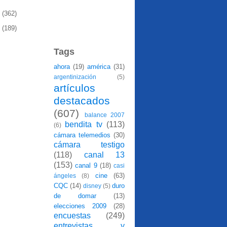
8
(362)
7
(189)
Tags
ahora
(19)
américa
(31)
argentinización
(5)
artículos
destacados
(607)
balance 2007
bendita tv
(113)
(6)
cámara telemedios
(30)
cámara testigo
(118)
canal 13
(153)
canal 9
(18)
casi
cine
(63)
ángeles
(8)
CQC
(14)
duro
disney
(5)
de domar
(13)
elecciones 2009
(28)
encuestas
(249)
entrevistas y