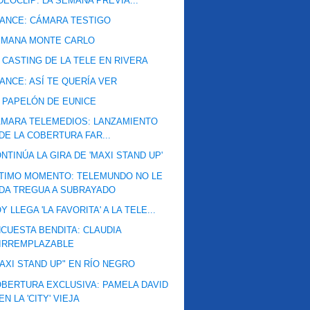
DEOCLIP: LA SEMANA PREVIA...
ANCE: CÁMARA TESTIGO
EMANA MONTE CARLO
 CASTING DE LA TELE EN RIVERA
ANCE: ASÍ TE QUERÍA VER
 PAPELÓN DE EUNICE
MARA TELEMEDIOS: LANZAMIENTO
DE LA COBERTURA FAR...
NTINÚA LA GIRA DE 'MAXI STAND UP'
TIMO MOMENTO: TELEMUNDO NO LE
DA TREGUA A SUBRAYADO
Y LLEGA 'LA FAVORITA' A LA TELE...
CUESTA BENDITA: CLAUDIA
IRREMPLAZABLE
AXI STAND UP" EN RÍO NEGRO
BERTURA EXCLUSIVA: PAMELA DAVID
EN LA 'CITY' VIEJA