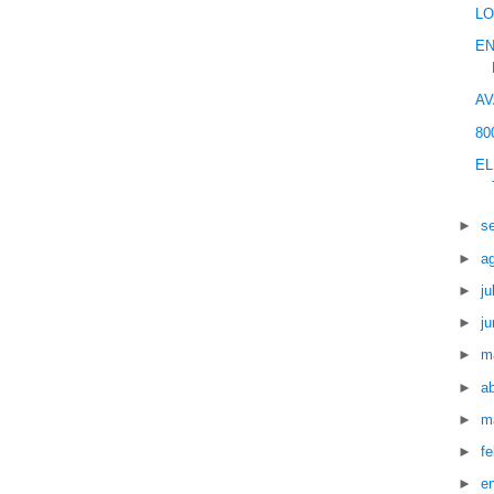
LO
EN
AV
80
EL
►
s
►
a
►
ju
►
ju
►
m
►
ab
►
m
►
f
►
e