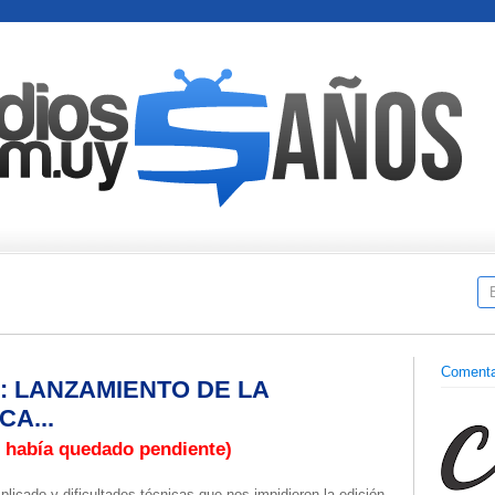
Comenta
 LANZAMIENTO DE LA
A...
 había quedado pendiente)
cado y dificultades técnicas que nos impidieron la edición