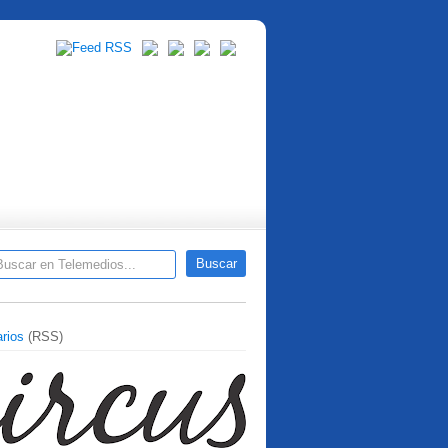
rios
(RSS)