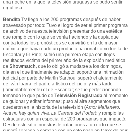
una noche en la que la televisión uruguaya se pudo sentir
orgullosa.
Bendita Tv
llega a los 200 programas después de haber
atravesado por todo: Tuvo el logro de ser el primer programa
de archivo de nuestra televisión presentando una estética
que rompió con lo que se venía haciendo y la dupla que
contra todos los pronósticos se convirtió en la de mayor
química que haya dado un producto nacional como fue la de
Escanlar y El Piñe; sufrió una primera etapa con flojos
resultados víctima del primer año de la explosión mediática
de
Showmatch
, que lo obligó a mudarse a los domingos,
día en el que finalmente se adaptó; soportó una intimación
judicial por parte de Martín Sarthou; superó el alejamiento
de Iván Ibarra, el padre artístico del ciclo, y más tarde
(lamentablemente) el de Escanlar; se fue perfeccionando
tomando lo que pudo de
Televisión Registrada
al momento
de guionar y editar informes; puso al aire segmentos que
quedaron en la historia de la televisión (
Amor Mañanero,
Acá no hay quien viva, La Carrera del Poder
); y rompió las
estructuras con un especial de 200 programas que impactó.
Desde este sitio, nuestras felicitaciones a un ciclo que se
superó semana a semana con un solo paso en falso: dejar ir