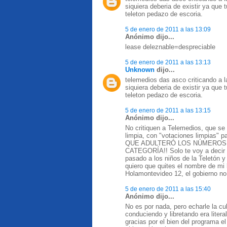
siquiera deberia de existir ya que
teleton pedazo de escoria.
5 de enero de 2011 a las 13:09
Anónimo dijo...
lease deleznable=despreciable
5 de enero de 2011 a las 13:13
Unknown
dijo...
telemedios das asco criticando a la
siquiera deberia de existir ya que
teleton pedazo de escoria.
5 de enero de 2011 a las 13:15
Anónimo dijo...
No critiquen a Telemedios, que se 
limpia, con "votaciones limpias"
QUE ADULTERÓ LOS NÚMEROS
CATEGORÍA!! Solo te voy a decir 
pasado a los niños de la Teletón y 
quiero que quites el nombre de mi 
Holamontevideo 12, el gobierno n
5 de enero de 2011 a las 15:40
Anónimo dijo...
No es por nada, pero echarle la cul
conduciendo y libretando era lite
gracias por el bien del programa el