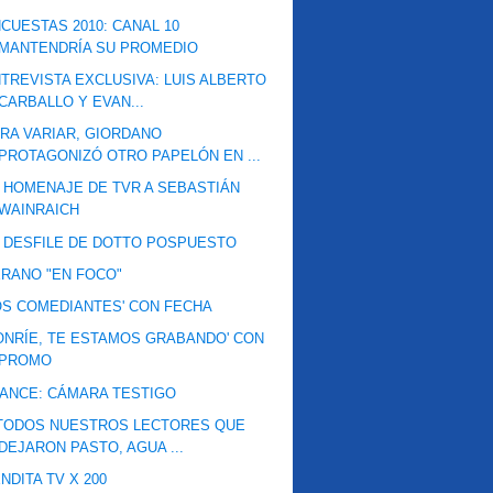
CUESTAS 2010: CANAL 10
MANTENDRÍA SU PROMEDIO
TREVISTA EXCLUSIVA: LUIS ALBERTO
CARBALLO Y EVAN...
RA VARIAR, GIORDANO
PROTAGONIZÓ OTRO PAPELÓN EN ...
 HOMENAJE DE TVR A SEBASTIÁN
WAINRAICH
 DESFILE DE DOTTO POSPUESTO
RANO "EN FOCO"
OS COMEDIANTES' CON FECHA
ONRÍE, TE ESTAMOS GRABANDO' CON
PROMO
ANCE: CÁMARA TESTIGO
 TODOS NUESTROS LECTORES QUE
DEJARON PASTO, AGUA ...
NDITA TV X 200