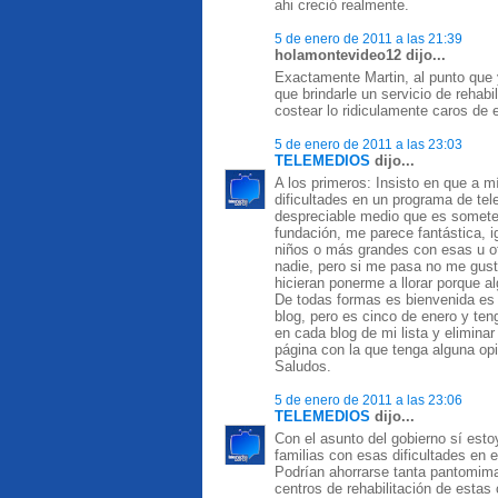
ahi creció realmente.
5 de enero de 2011 a las 21:39
holamontevideo12 dijo...
Exactamente Martin, al punto que 
que brindarle un servicio de rehabi
costear lo ridiculamente caros de 
5 de enero de 2011 a las 23:03
TELEMEDIOS
dijo...
A los primeros: Insisto en que a m
dificultades en un programa de telev
despreciable medio que es somete
fundación, me parece fantástica,
niños o más grandes con esas u otr
nadie, pero si me pasa no me gust
hicieran ponerme a llorar porque 
De todas formas es bienvenida es
blog, pero es cinco de enero y te
en cada blog de mi lista y elimina
página con la que tenga alguna opi
Saludos.
5 de enero de 2011 a las 23:06
TELEMEDIOS
dijo...
Con el asunto del gobierno sí esto
familias con esas dificultades en e
Podrían ahorrarse tanta pantomima
centros de rehabilitación de estas 