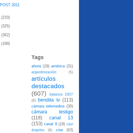
 POST 2011
0
(233)
9
(325)
8
(362)
7
(189)
Tags
ahora
(19)
américa
(31)
argentinización
(5)
artículos
destacados
(607)
balance 2007
bendita tv
(113)
(6)
cámara telemedios
(30)
cámara testigo
(118)
canal 13
(153)
canal 9
(18)
casi
cine
(63)
ángeles
(8)