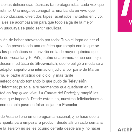
s serias deficiencias técnicas tan protagonistas cada vez que
distinto. Una mega escenografía, una banda en vivo que
a conducción, divertidos tapes, acertados invitados en vivo,
ciales se acompasaron para que todo salga de la mejor
ón uruguaya se pudo sentir orgullosa.
pués de haber atravesado por todo: Tuvo el logro de ser el
evisión presentando una estética que rompió con lo que se
s los pronósticos se convirtió en la de mayor química que
a de Escanlar y El Piñe; sufrió una primera etapa con flojos
xplosión mediática de
Showmatch
, que lo obligó a mudarse a
adaptó; soportó una intimación judicial por parte de Martín
ra, el padre artístico del ciclo, y más tarde
 perfeccionando tomando lo que pudo de
Televisión
r informes; puso al aire segmentos que quedaron en la
á no hay quien viva, La Carrera del Poder
); y rompió las
mas que impactó. Desde este sitio, nuestras felicitaciones a
n un solo paso en falso: dejar ir a Escanlar.
o de Verano lleno en un programa nacional, ¿no hace que a
lamparita para empezar a producir desde allí un ciclo semanal
de la
Teletón
no se les ocurrió cerrarla desde ahí y no hacer
Archi