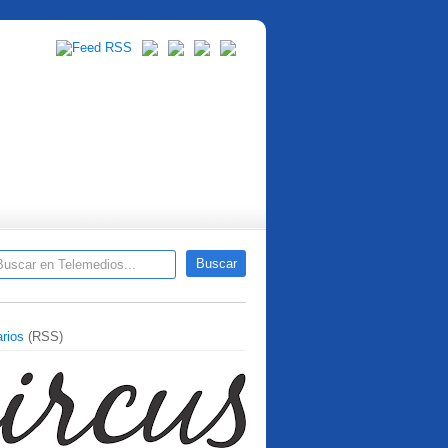
rios
(RSS)