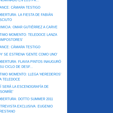
NOMINADO EN LOS PR...
ANCE: CÁMARA TESTIGO
BERTURA: LA FIESTA DE FABIÁN
SCIUTO
IMICIA: OMAR GUTIÉRREZ A CARVE
TIMO MOMENTO: TELEDOCE LANZA
'IMPOSTORES'
ANCE: CÁMARA TESTIGO
Y SE ESTRENA 'GENTE COMO UNO'
BERTURA: FLAVIA PINTOS INAUGURÓ
SU CICLO DE DESF...
TIMO MOMENTO: LLEGA 'HEREDEROS'
A TELEDOCE
Í SERÁ LA ESCENOGRAFÍA DE
'SONRÍE'
BERTURA: DOTTO SUMMER 2011
TREVISTA EXCLUSIVA: EUGENIO
RESTANO