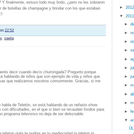
 Y finalmente, estuvo todo muy lindo, ¿pero no les sobraron
►
201
r de botellas de champagne y brindar con los que estaban
n?
▼
201
►
d
las
22:52
►
n
tv
,
saeta
►
o
►
s
►
a
►
ju
uerés decir cuando decís chumingada? Pregunto porque
tá hablando de niños que son ejemplo de vida y niños que
►
ju
 cosas que realizamos nosotros comunmente. Gracias, si me
►
m
►
ab
►
m
habla de Teletón, se está hablando de un nefasto show
 con dificultades, en el que si bien se recaudan fondos para
►
f
o programa televisivo no deja de ser deleznable.
▼
e
ÚL
 teleton,ojala te pudras en tu mediocridad,la teleton ni