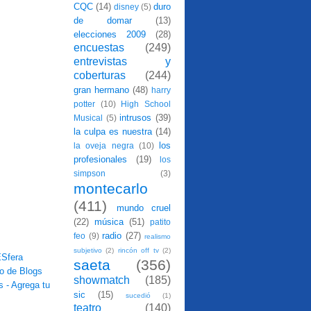
CQC
(14)
duro
disney
(5)
de domar
(13)
elecciones 2009
(28)
encuestas
(249)
entrevistas y
coberturas
(244)
gran hermano
(48)
harry
potter
(10)
High School
intrusos
(39)
Musical
(5)
la culpa es nuestra
(14)
los
la oveja negra
(10)
profesionales
(19)
los
simpson
(3)
montecarlo
(411)
mundo cruel
(22)
música
(51)
patito
radio
(27)
feo
(9)
realismo
subjetivo
(2)
rincón off tv
(2)
saeta
(356)
showmatch
(185)
sic
(15)
sucedió
(1)
teatro
(140)