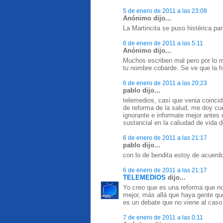
5 de enero de 2011 a las 23:08
Anónimo dijo...
La Martincita se puso histérica par
6 de enero de 2011 a las 5:11
Anónimo dijo...
Muchos escriben mal pero por lo m
tu nombre cobarde. Se ve que la h
6 de enero de 2011 a las 20:23
pablo dijo...
telemedios, casi que venia coinci
de reforma de la salud, me doy cu
ignorante e informate mejor antes
sustancial en la caliudad de vida
6 de enero de 2011 a las 21:17
pablo dijo...
con lo de bendita estoy de acuerd
6 de enero de 2011 a las 21:17
TELEMEDIOS
dijo...
Yo creo que es una reforma que no
mejor, más allá que haya gente que
es un debate que no viene al caso
7 de enero de 2011 a las 0:11