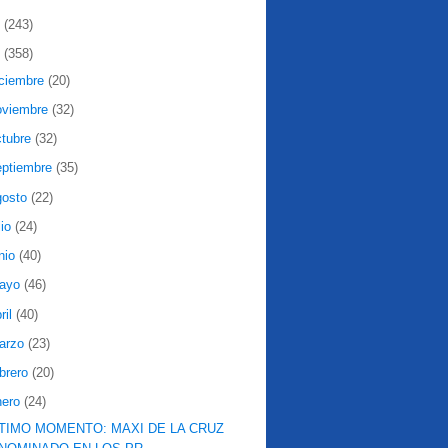
2
(243)
1
(358)
iciembre
(20)
oviembre
(32)
ctubre
(32)
eptiembre
(35)
gosto
(22)
lio
(24)
nio
(40)
ayo
(46)
ril
(40)
arzo
(23)
ebrero
(20)
nero
(24)
TIMO MOMENTO: MAXI DE LA CRUZ