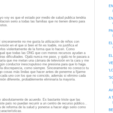
EN
yo voy es que el estado por medio de salud publica tendria
EN
litacion serio a todas las familias que no tienen dinero para
estos.
PA
í sinceramente no me gusta la utilización de niños con
EL
isión en el que si bien el fin es loable, no justifica el
rlos violentamente de la forma que lo hacen. Como
 igual que todas las ONG que con menos recursos ayudan a
EL
as dificultades. Ojalá nunca me pase, y ojalá no le pasara a
aría que me metan una cámara de televisión en la cara y me
VE
algún conductor inescrupuloso me presiona para que lo haga.
 la discrepancia, como siempre. Sinceramente no conozco tu
'L
ngo cosas más lindas que hacer antes de ponerme a fijarme
r cada uno con los que no coincido, además si elimino cada
'S
nión diferente, probablemente eliminaría la mayoría.
AV
A
y absolutamente de acuerdo. Es bastante triste que las
ste país no puedan recurrir a un centro de recurso público...
 de reforma de la salud y ponerse a hacer algo serio como
BE
características.