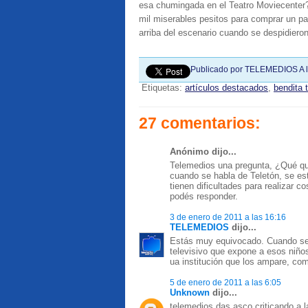
esa chumingada en el Teatro Moviecenter?
mil miserables pesitos para comprar un pa
arriba del escenario cuando se despidiero
Publicado por
TELEMEDIOS
A 
Etiquetas:
artículos destacados
,
bendita 
27 comentarios:
Anónimo dijo...
Telemedios una pregunta, ¿Qué q
cuando se habla de Teletón, se es
tienen dificultades para realizar
podés responder.
3 de enero de 2011 a las 16:16
TELEMEDIOS
dijo...
Estás muy equivocado. Cuando se 
televisivo que expone a esos niños
ua institución que los ampare, com
5 de enero de 2011 a las 6:05
Unknown
dijo...
telemedios das asco criticando a la