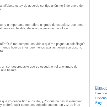
 analfabeta estoy de acuerdo contigo anónimo 6 de enero de
e
te, y a importante me refiero al grado de estupidez que tiene
almente intolerable, debería pagarse un psicólogo
e mí?¿Qué me compre una vida o qué me pague un psicólogo?
e menos huevos y los que menos agallas tienen son uds, no
to.
s un ser despreciable que se escuda en el anonimato de
r, una basura.
s que yo descalifico e insulto, ¿Por qué no das el ejemplo?
y preferís salir como una cobarde que sos en vez de ir de