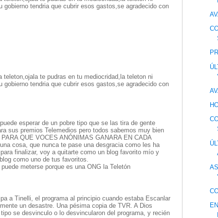
 tu gobierno tendria que cubrir esos gastos,se agradecido con
AV
CO
PR
ÚL
 teleton,ojala te pudras en tu mediocridad,la teleton ni
 tu gobierno tendria que cubrir esos gastos,se agradecido con
AV
HO
CO
puede esperar de un pobre tipo que se las tira de gente
 para sus premios Telemedios pero todos sabemos muy bien
 PARA QUE VOCES ANÓNIMAS GANARA EN CADA
ÚL
una cosa, que nunca te pase una desgracia como les ha
para finalizar, voy a quitarte como un blog favorito mío y
blog como uno de tus favoritos.
o puede meterse porque es una ONG la Teletón
AS
CO
pa a Tinelli, el programa al principio cuando estaba Escanlar
EN
ralmente un desastre. Una pésima copia de TVR. A Dios
 tipo se desvinculo o lo desvincularon del programa, y recién