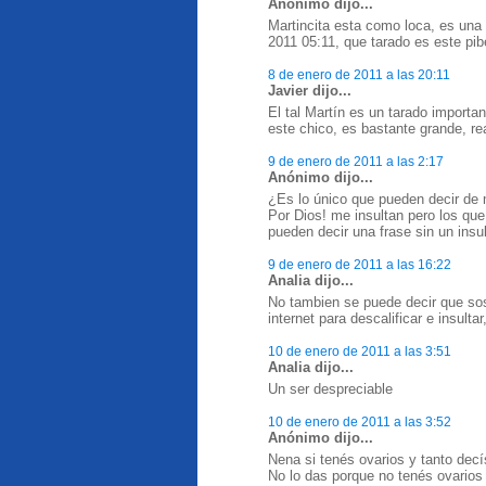
Anónimo dijo...
Martincita esta como loca, es una
2011 05:11, que tarado es este pib
8 de enero de 2011 a las 20:11
Javier dijo...
El tal Martín es un tarado importan
este chico, es bastante grande, re
9 de enero de 2011 a las 2:17
Anónimo dijo...
¿Es lo único que pueden decir d
Por Dios! me insultan pero los qu
pueden decir una frase sin un insul
9 de enero de 2011 a las 16:22
Analia dijo...
No tambien se puede decir que so
internet para descalificar e insulta
10 de enero de 2011 a las 3:51
Analia dijo...
Un ser despreciable
10 de enero de 2011 a las 3:52
Anónimo dijo...
Nena si tenés ovarios y tanto decí
No lo das porque no tenés ovarios 