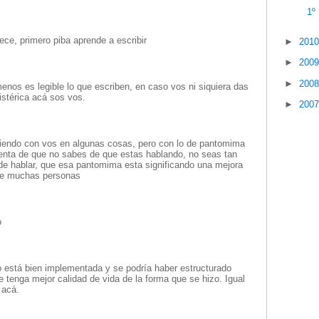
1º
ece, primero piba aprende a escribir
►
201
►
200
►
200
enos es legible lo que escriben, en caso vos ni siquiera das
istérica acá sos vos.
►
200
diendo con vos en algunas cosas, pero con lo de pantomima
enta de que no sabes de que estas hablando, no seas tan
 de hablar, que esa pantomima esta significando una mejora
 de muchas personas
o
 está bien implementada y se podría haber estructurado
 tenga mejor calidad de vida de la forma que se hizo. Igual
 acá.