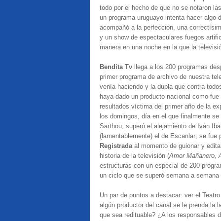
todo por el hecho de que no se notaron la
un programa uruguayo intenta hacer algo 
acompañó a la perfección, una correctísim
y un show de espectaculares fuegos artifi
manera en una noche en la que la televisi
Bendita Tv
llega a los 200 programas des
primer programa de archivo de nuestra tel
venía haciendo y la dupla que contra todo
haya dado un producto nacional como fue l
resultados víctima del primer año de la e
los domingos, día en el que finalmente se 
Sarthou; superó el alejamiento de Iván Ibar
(lamentablemente) el de Escanlar; se fue
Registrada
al momento de guionar y edita
historia de la televisión (
Amor Mañanero, Ac
estructuras con un especial de 200 progra
un ciclo que se superó semana a semana co
Un par de puntos a destacar: ver el Teatr
algún productor del canal se le prenda la 
que sea redituable? ¿A los responsables 