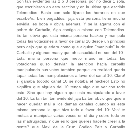
Son tan evidentes las 2 o 3 personas, por no decir 1 sola,
que escribieron en esta seccion y en la ultima que escribio
Telemedios. Basta con solo fijarse los horarios en que
escribe/n.. bien pegaditos.. jaja esta persona tiene mucha
envidia, es boba y obvia ademas. Y se la agarra con el
pobre de Carballo, Algo contigo o mismo con Telemedios.
Es tan obvio que esta misma persona hackeo y manipulo
todas las votaciones a favor de canal 10 desde un principio
pero dejo que quedara como que alguien "manipulo" la de
Carballo y algunas mas y que oh casualidad no son del 10..
Esta misma persona que metio mano en todas las
votaciones quiso desviar la atencion hacia carballo
manipulando sus votos tambien porque en realidad queria
tapar todas las manipulaciones a favor del canal 10. Claro!
si ganaba tooodo canal 10 se notaba el hackeo! Esto no
significa que alguien del 10 tenga algo que ver con todo
esto. Sino que hay alguien que esta manipulando a favor
del 10. Es tan tan tan evidente! jaja Es tan obvio que quiere
hacer quedar mal a los demas canales cuando es esta
misma persona la que hizo todo a favor del 10: Vos! te
metias a manipular varias veces en el dia y sobre todo en
las madrugadas. Y que es lo que queres hacerle creer a la
gente? que Maxi de la Cruz, Codigo Pais y Carballo