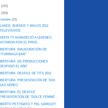
2
(243)
1
(358)
iciembre
(20)
LANCE: BUENOS Y MALOS 2011
TELEVISIVOS
NDITA TV AGRADECIÓ A QUIENES
VOTARON POR EL PROG...
BERTURA: INAUGURACIÓN DE
"ITURRIAGA BAR"
OBERTURA: DS PRODUCCIONES
DESPIDIÓ EL AÑO
BERTURA: DESFILE DE TITS 2011
BERTURA: PRESENTACIÓN DE TAXI
SAS AÉREO
BERTURA: EL DESFILE
PRESENTACIÓN DE "DOLCE FEMME...
BERTO PETTINATO Y PAL SARKOZY,