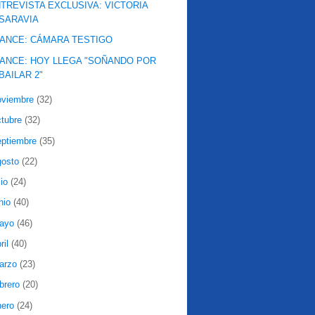
TREVISTA EXCLUSIVA: VICTORIA
SARAVIA
ANCE: CÁMARA TESTIGO
ANCE: HOY LLEGA "SOÑANDO POR
BAILAR 2"
oviembre
(32)
ctubre
(32)
eptiembre
(35)
gosto
(22)
lio
(24)
nio
(40)
ayo
(46)
ril
(40)
arzo
(23)
ebrero
(20)
nero
(24)