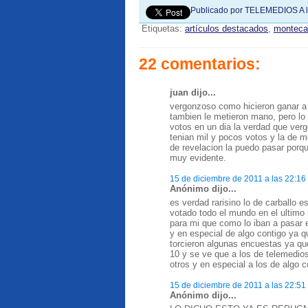
Publicado por
TELEMEDIOS
A 
Etiquetas:
artículos destacados
,
monteca
22 comentarios:
juan dijo...
vergonzoso como hicieron ganar a
tambien le metieron mano, pero lo
votos en un dia la verdad que verg
tenian mil y pocos votos y la de m
de revelacion la puedo pasar porq
muy evidente.
15 de diciembre de 2011 a las 22:16
Anónimo dijo...
es verdad rarisino lo de carballo 
votado todo el mundo en el ultimo 
para mi que como lo iban a pasar 
y en especial de algo contigo ya q
torcieron algunas encuestas ya qu
10 y se ve que a los de telemedio
otros y en especial a los de algo c
15 de diciembre de 2011 a las 22:51
Anónimo dijo...