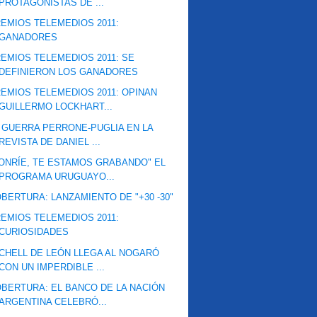
PROTAGONISTAS DE ...
EMIOS TELEMEDIOS 2011:
GANADORES
EMIOS TELEMEDIOS 2011: SE
DEFINIERON LOS GANADORES
EMIOS TELEMEDIOS 2011: OPINAN
GUILLERMO LOCKHART...
 GUERRA PERRONE-PUGLIA EN LA
REVISTA DE DANIEL ...
ONRÍE, TE ESTAMOS GRABANDO" EL
PROGRAMA URUGUAYO...
BERTURA: LANZAMIENTO DE "+30 -30"
EMIOS TELEMEDIOS 2011:
CURIOSIDADES
CHELL DE LEÓN LLEGA AL NOGARÓ
CON UN IMPERDIBLE ...
BERTURA: EL BANCO DE LA NACIÓN
ARGENTINA CELEBRÓ...