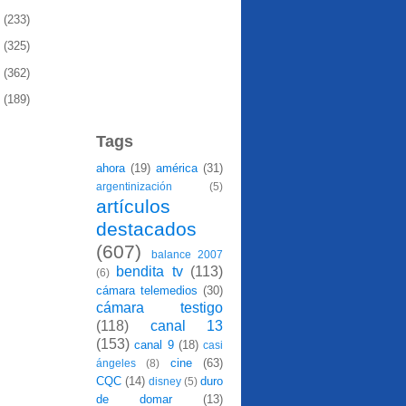
0
(233)
9
(325)
8
(362)
7
(189)
Tags
ahora
(19)
américa
(31)
argentinización
(5)
artículos
destacados
(607)
balance 2007
bendita tv
(113)
(6)
cámara telemedios
(30)
cámara testigo
(118)
canal 13
(153)
canal 9
(18)
casi
cine
(63)
ángeles
(8)
CQC
(14)
duro
disney
(5)
de domar
(13)