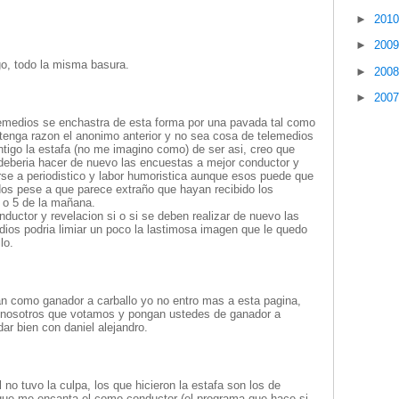
►
201
►
200
go, todo la misma basura.
►
200
►
200
lemedios se enchastra de esta forma por una pavada tal como
 tenga razon el anonimo anterior y no sea cosa de telemedios
tigo la estafa (no me imagino como) de ser asi, creo que
 deberia hacer de nuevo las encuestas a mejor conductor y
rse a periodistico y labor humoristica aunque esos puede que
dos pese a que parece extraño que hayan recibido los
 o 5 de la mañana.
nductor y revelacion si o si se deben realizar de nuevo las
ios podria limiar un poco la lastimosa imagen que le quedo
lo.
an como ganador a carballo yo no entro mas a esta pagina,
s nosotros que votamos y pongan ustedes de ganador a
ar bien con daniel alejandro.
l no tuvo la culpa, los que hicieron la estafa son los de
rque me encanta el como conductor (el programa que hace si