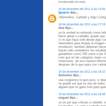
involucrado en esto.
16 de diciembre de 2011 a las 15:05
Ignacio
dijo...
Telemedios, Carballo y Algo Conti
16 de diciembre de 2011 a las 17:19
Ana dijo...
yo la verdad no entiendo como te
hacer ganar a carballo, puede que
si no que haya sido desde algo con
telemedios para limpiar la imagen
revelacion, tambien deberian hace
hayan sido verdaderos los resulta
ganadores como 100 votos a las 4
creo que en las categiras mejor co
votaciones, de esa manera telemed
despues de lo que paso con carbal
16 de diciembre de 2011 a las 18:22
Anónimo dijo...
una vergüenza lo que paso, si dej
no puede ser que se rian de todo
alguien que no gano solo para qued
16 de diciembre de 2011 a las 18:48
miguel dijo...
no se por que critican a carballo, e
telemedios, yo vote a carballo po