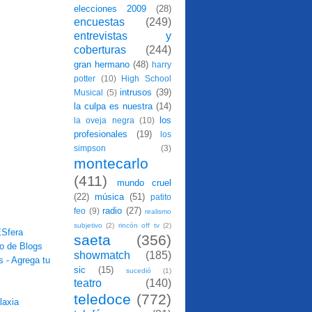
elecciones 2009
(28)
encuestas
(249)
entrevistas y
coberturas
(244)
gran hermano
(48)
harry
potter
(10)
High School
intrusos
(39)
Musical
(5)
la culpa es nuestra
(14)
los
la oveja negra
(10)
profesionales
(19)
los
simpson
(3)
montecarlo
(411)
mundo cruel
(22)
música
(51)
patito
radio
(27)
feo
(9)
realismo
subjetivo
(2)
rincón off tv
(2)
saeta
(356)
showmatch
(185)
sic
(15)
sucedió
(1)
teatro
(140)
teledoce
(772)