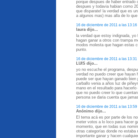
porque despues de haber entrado 
despues y todavia habian como 20 
que disparate! la verdad que es un
a algunos mas) mas alla de lo que 
16 de diciembre de 2011 a las 13:16
laura dijo...
la verdad que estoy indignada, yo 
hagan ganar a otros con trampa me
modos molesta que hagan estas co
punto.
16 de diciembre de 2011 a las 13:31
LUIS dijo...
yo no escuche el programa, despues
verdad no puedo creer que hayan he
puede ser que hayan ganado bien 
carballo venia a años luz de piñey
mano en el resultado para hacerlo
que no puedo creer lo que cuenta
persona se daria cuenta que jamas
16 de diciembre de 2011 a las 13:59
Anónimo dijo...
El tema acá es por parte de los 
meter votos a lo loco para hacer g
momento, que en todas sus nomina
otras categorías donde no estaba
importante ganar y hacen cualquie