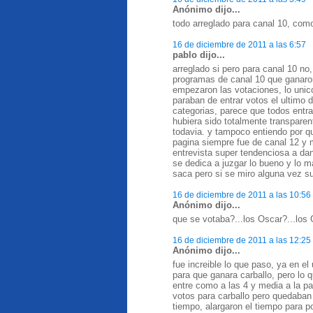
Anónimo dijo...
todo arreglado para canal 10, com
16 de diciembre de 2011 a las 6:57
pablo dijo...
arreglado si pero para canal 10 no
programas de canal 10 que ganaro
empezaron las votaciones, lo unico
paraban de entrar votos el ultimo 
categorias, parece que todos entr
hubiera sido totalmente transpare
todavia. y tampoco entiendo por q
pagina siempre fue de canal 12 y 
entrevista super tendenciosa a da
se dedica a juzgar lo bueno y lo m
saca pero si se miro alguna vez s
16 de diciembre de 2011 a las 10:56
Anónimo dijo...
que se votaba?...los Oscar?...los 
16 de diciembre de 2011 a las 12:25
Anónimo dijo...
fue increible lo que paso, ya en e
para que ganara carballo, pero lo 
entre como a las 4 y media a la pa
votos para carballo pero quedaban 
tiempo, alargaron el tiempo para po