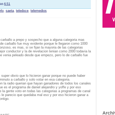
las
6:51
rlo
,
saeta
,
teledoce
,
telemedios
 carballo a prepo y sospecho que a alguna categoria mas
 de carballo fue muy evidente porque le llegaron como 1000
onzoso, es mas, si se fijan la mayoria de las categorias
ejor conductor y la de revelacion tenian como 2000 todavia la
ue venia peleado desde que empezo, pero lo de carballo fue
es super obvio que lo hicieron ganar porque no puede haber
minuto a carballo y solo votar en esa categoria.
en la radio querian que hayan ganadores de todos los canales
ue es el programa de daniel alejandro y yoffe y por eso
e la gente voto en todas las categorias a programas de canal
s le parecio que quedaba mal eso y por eso hicieron ganar a
ontigo.
Archi