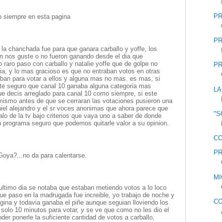
PR
o siempre en esta pagina
PR
, la chanchada fue para que ganara carballo y yoffe, los
n nos guste o no fueron ganando desde el dia que
 raro paso con carballo y natalie yoffe que de golpe no
PR
dia, y lo mas gracioso es que no entraban votos en otras
aban para votar a ellos y alguna mas no mas. es mas, si
nte seguro que canal 10 ganaba alguna categoria mas
LA
ue decis arreglado para canal 10 como siempre, si este
mismo antes de que se cerraran las votaciones pusieron una
niel alejandro y el sr voces anonimas que ahora parece que
"S
alo de la tv bajo criterios que vaya uno a saber de donde
u programa seguro que podemos quitarle valor a su opinion.
CO
PR
Goya?...no da para calentarse.
MI
l ultimo dia se notaba que estaban metiendo votos a lo loco
que paso en la madrugada fue increible, yo trabajo de noche y
CO
gina y todavia ganaba el piñe aunque seguian lloviendo los
solo 10 minutos para votar, y se ve que como no les dio el
der ponerle la suficiente cantidad de votos a carballo,