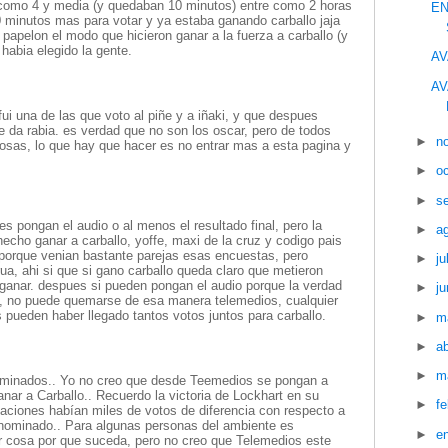
como 4 y media (y quedaban 10 minutos) entre como 2 horas
EN
minutos mas para votar y ya estaba ganando carballo jaja
 papelon el modo que hicieron ganar a la fuerza a carballo (y
habia elegido la gente.
AV
AV
fui una de las que voto al piñe y a iñaki, y que despues
 da rabia. es verdad que no son los oscar, pero de todos
►
n
sas, lo que hay que hacer es no entrar mas a esta pagina y
►
o
►
s
 pongan el audio o al menos el resultado final, pero la
►
a
cho ganar a carballo, yoffe, maxi de la cruz y codigo pais
porque venian bastante parejas esas encuestas, pero
►
ju
rua, ahi si que si gano carballo queda claro que metieron
 ganar. despues si pueden pongan el audio porque la verdad
►
ju
n, no puede quemarse de esa manera telemedios, cualquier
 pueden haber llegado tantos votos juntos para carballo.
►
m
►
ab
►
m
nominados.. Yo no creo que desde Teemedios se pongan a
anar a Carballo.. Recuerdo la victoria de Lockhart en su
►
f
ciones habían miles de votos de diferencia con respecto a
 nominado.. Para algunas personas del ambiente es
►
e
r cosa por que suceda, pero no creo que Telemedios este