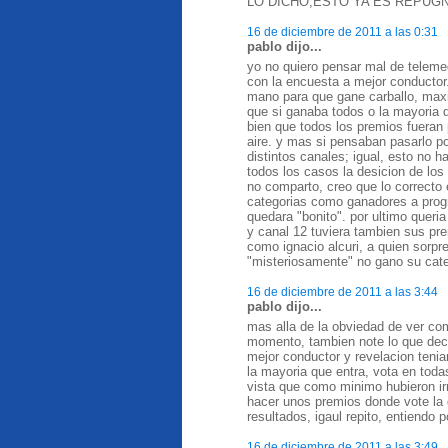
LO DICHO,ESTO YA ES REPUG
16 de diciembre de 2011 a las 0:31
pablo dijo...
yo no quiero pensar mal de telemed
con la encuesta a mejor conductor
mano para que gane carballo, maxi
que si ganaba todos o la mayoria 
bien que todos los premios fueran
aire. y mas si pensaban pasarlo p
distintos canales; igual, esto no
todos los casos la desicion de los
no comparto, creo que lo correcto 
categorias como ganadores a progr
quedara "bonito". por ultimo queri
y canal 12 tuviera tambien sus pre
como ignacio alcuri, a quien sorpr
"misteriosamente" no gano su cate
16 de diciembre de 2011 a las 3:44
pablo dijo...
mas alla de la obviedad de ver com
momento, tambien note lo que deci
mejor conductor y revelacion tenia
la mayoria que entra, vota en toda
vista que como minimo hubieron ir
hacer unos premios donde vote la
resultados, igaul repito, entiendo p
16 de diciembre de 2011 a las 3:49