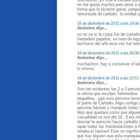
no me gusta mucho) pero pese a qu
forma que lo hicieron ganar, porqu
remontada de carballo. la verdad 
16 de diciembre de 2011 a las 19:36
Anónimo dijo...
yo no se si la culpa fue de carbal
verdadero papelon, se noto de legu
bochorno del año esta vez fue tel
16 de diciembre de 2011 a las 20:38
Anónimo dijo...
muchachos, hay q conservar el lab
lo mismo.
16 de diciembre de 2011 a las 22:51
Anónimo dijo...
Son tan evidentes las 2 o 3 person
la ultima que escribio Telemedios. 
pegaditos.. jaja esta persona tie
el pobre de Carballo, Algo contig
persona hackeo y manipulo todas l
dejo que quedara como que alguien
casualidad no son del 10.. Esta 
desviar la atencion hacia carballo
tapar todas las manipulaciones a f
notaba el hackeo! Esto no signific
que hay alguien que esta manipulan