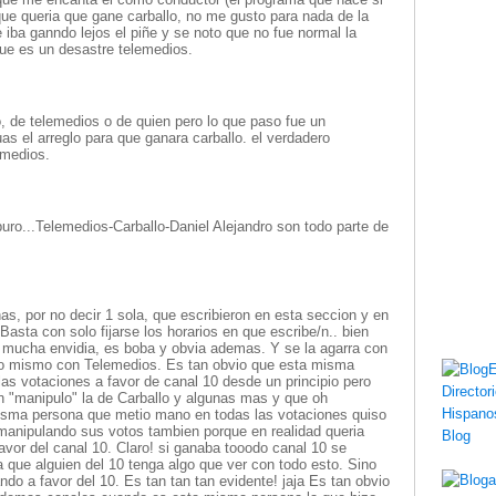
e queria que gane carballo, no me gusto para nada de la
e iba ganndo lejos el piñe y se noto que no fue normal la
que es un desastre telemedios.
lo, de telemedios o de quien pero lo que paso fue un
as el arreglo para que ganara carballo. el verdadero
emedios.
uro...Telemedios-Carballo-Daniel Alejandro son todo parte de
as, por no decir 1 sola, que escribieron en esta seccion y en
Basta con solo fijarse los horarios en que escribe/n.. bien
ne mucha envidia, es boba y obvia ademas. Y se la agarra con
o o mismo con Telemedios. Es tan obvio que esta misma
as votaciones a favor de canal 10 desde un principio pero
 "manipulo" la de Carballo y algunas mas y que oh
misma persona que metio mano en todas las votaciones quiso
 manipulando sus votos tambien porque en realidad queria
avor del canal 10. Claro! si ganaba tooodo canal 10 se
a que alguien del 10 tenga algo que ver con todo esto. Sino
do a favor del 10. Es tan tan tan evidente! jaja Es tan obvio