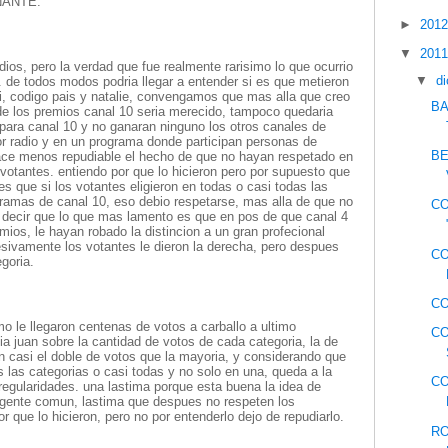
NANTE.
►
201
▼
201
ios, pero la verdad que fue realmente rarisimo lo que ocurrio
▼
d
. de todos modos podria llegar a entender si es que metieron
, codigo pais y natalie, convengamos que mas alla que creo
BA
de los premios canal 10 seria merecido, tampoco quedaria
 para canal 10 y no ganaran ninguno los otros canales de
or radio y en un programa donde participan personas de
BE
 hace menos repudiable el hecho de que no hayan respetado en
 votantes. entiendo por que lo hicieron pero por supuesto que
es que si los votantes eligieron en todas o casi todas las
amas de canal 10, eso debio respetarse, mas alla de que no
CO
a decir que lo que mas lamento es que en pos de que canal 4
mios, le hayan robado la distincion a un gran profecional
esivamente los votantes le dieron la derecha, pero despues
C
goria.
CO
o le llegaron centenas de votos a carballo a ultimo
CO
a juan sobre la cantidad de votos de cada categoria, la de
n casi el doble de votos que la mayoria, y considerando que
s las categorias o casi todas y no solo en una, queda a la
CO
regularidades. una lastima porque esta buena la idea de
 gente comun, lastima que despues no respeten los
or que lo hicieron, pero no por entenderlo dejo de repudiarlo.
RO