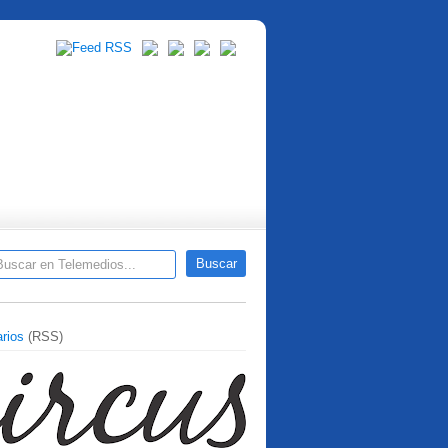
rios
(RSS)