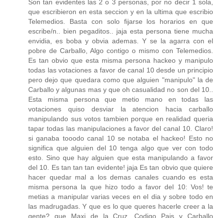
Son tan evidentes las 2 o 3 personas, por no decir 1 sola,
que escribieron en esta seccion y en la ultima que escribio
Telemedios. Basta con solo fijarse los horarios en que
escribe/n.. bien pegaditos.. jaja esta persona tiene mucha
envidia, es boba y obvia ademas. Y se la agarra con el
pobre de Carballo, Algo contigo o mismo con Telemedios.
Es tan obvio que esta misma persona hackeo y manipulo
todas las votaciones a favor de canal 10 desde un principio
pero dejo que quedara como que alguien "manipulo" la de
Carballo y algunas mas y que oh casualidad no son del 10..
Esta misma persona que metio mano en todas las
votaciones quiso desviar la atencion hacia carballo
manipulando sus votos tambien porque en realidad queria
tapar todas las manipulaciones a favor del canal 10. Claro!
si ganaba tooodo canal 10 se notaba el hackeo! Esto no
significa que alguien del 10 tenga algo que ver con todo
esto. Sino que hay alguien que esta manipulando a favor
del 10. Es tan tan tan evidente! jaja Es tan obvio que quiere
hacer quedar mal a los demas canales cuando es esta
misma persona la que hizo todo a favor del 10: Vos! te
metias a manipular varias veces en el dia y sobre todo en
las madrugadas. Y que es lo que queres hacerle creer a la
gente? que Maxi de la Cruz, Codigo Pais y Carballo