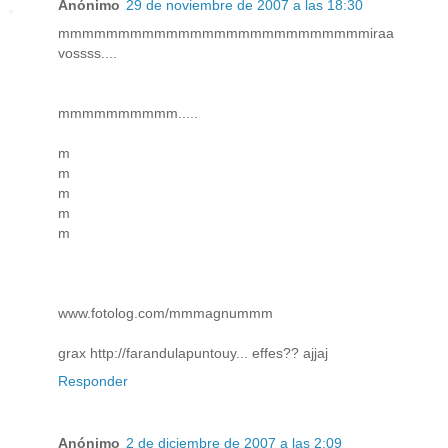
Anónimo
29 de noviembre de 2007 a las 18:30
mmmmmmmmmmmmmmmmmmmmmmmmmmiraa
vossss....
mmmmmmmmmm.....
m
m
m
m
m
www.fotolog.com/mmmagnummm
grax http://farandulapuntouy... effes?? ajjaj
Responder
Anónimo
2 de diciembre de 2007 a las 2:09