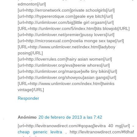
edmonton[/url]
[url=http://erronetwork.com]private schoolgirls[/url]
[url=http://hypererotique.com]geale eye bitch[/url]
[url=http://unlimlover.com/big]little girl orgasm[/url]
[URL=http://unlimlover.com/5/index.html]tits blowjob[/URL]
[url=http://unlimlover.net/premier]pussy lovers[/url]
[url=http://microsexual.com]noelia monge sex tape[/url]
[URL=http://www.unlimlover.net/index.html]ladyboy
posing[/URL]
[url=http://loverrules.com]hairy asian women[/url]
[url=http://unlimlover.org/eva]teenie whores[/url]
[url=http://unlimlover.org/marque]wife tiny bikini[/url]
[url=http://unlimlover.org/showyou]asian gangs[/url]
[URL=http://www.unlimlover.com/index.html]twinks
vintage[/URL]
Responder
Anónimo
20 de febrero de 2013 a las 7:42
[url=http://levitranowdirect.com/#qopaq]levitra 40 mg[/url] -
cheap generic levitra
, http://levitranowdirect.com/#fdhaf