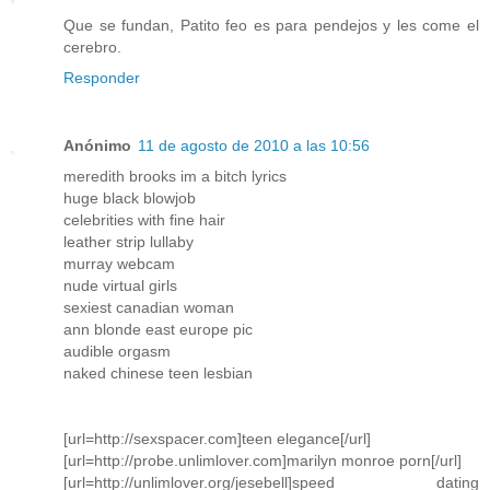
Que se fundan, Patito feo es para pendejos y les come el
cerebro.
Responder
Anónimo
11 de agosto de 2010 a las 10:56
meredith brooks im a bitch lyrics
huge black blowjob
celebrities with fine hair
leather strip lullaby
murray webcam
nude virtual girls
sexiest canadian woman
ann blonde east europe pic
audible orgasm
naked chinese teen lesbian
[url=http://sexspacer.com]teen elegance[/url]
[url=http://probe.unlimlover.com]marilyn monroe porn[/url]
[url=http://unlimlover.org/jesebell]speed dating