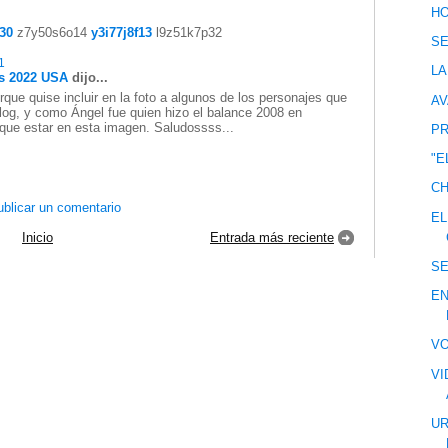
HO
30
z7y50s6o14
y3i77j8f13
l9z51k7p32
S
1
LA
ns 2022 USA
dijo...
que quise incluir en la foto a algunos de los personajes que
AV
blog, y como Ángel fue quien hizo el balance 2008 en
que estar en esta imagen. Saludossss...
PR
"E
CH
blicar un comentario
EL
Inicio
Entrada más reciente
S
EN
V
VI
UR