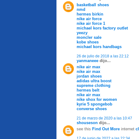
basketball shoes
nmd
hermes birkin
nike air force
nike air force 1
michael kors factory outlet
yeezy
moncler sale
kobe shoes
michael kors handbags
26 de julio de 2018 a las 22:12
yanmaneee
dijo...
nike air max
nike air max
jordan shoes
adidas ultra boost
supreme clothing
hermes belt
nike air max
nike shox for women
kyrie 5 spongebob
converse shoes
21 de marzo de 2020 a las 10:47
shouseson
dijo...
see this
Find Out More
internet
c
17 de junio de 2022 a las 22:34