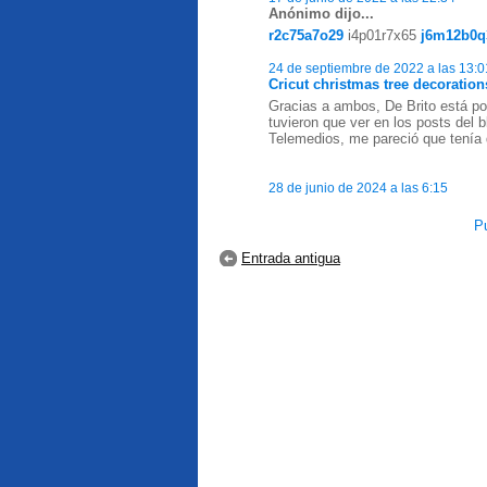
Anónimo dijo...
r2c75a7o29
i4p01r7x65
j6m12b0q
24 de septiembre de 2022 a las 13:0
Cricut christmas tree decoratio
Gracias a ambos, De Brito está por
tuvieron que ver en los posts del 
Telemedios, me pareció que tenía 
28 de junio de 2024 a las 6:15
Pu
Entrada antigua