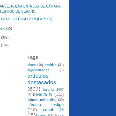
ANCE: NUEVA ENTREGA DE CÁMARA
TESTIGO DE VERANO
 TV DEL VERANO 2009 (PARTE I)
nero
(25)
8
(362)
7
(189)
Tags
ahora
(19)
américa
(31)
argentinización
(5)
artículos
destacados
(607)
balance 2007
bendita tv
(113)
(6)
cámara telemedios
(30)
cámara testigo
(118)
canal 13
(153)
canal 9
(18)
casi