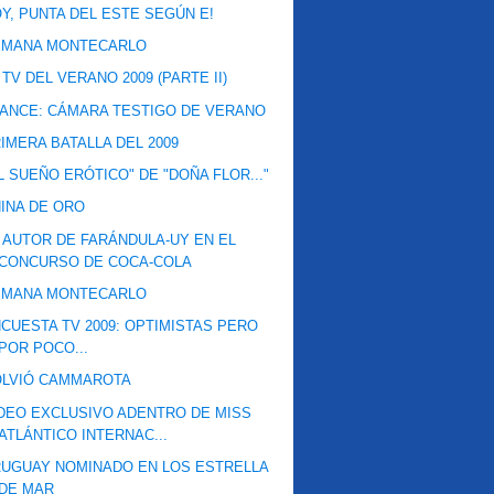
Y, PUNTA DEL ESTE SEGÚN E!
EMANA MONTECARLO
 TV DEL VERANO 2009 (PARTE II)
ANCE: CÁMARA TESTIGO DE VERANO
IMERA BATALLA DEL 2009
L SUEÑO ERÓTICO" DE "DOÑA FLOR..."
INA DE ORO
 AUTOR DE FARÁNDULA-UY EN EL
CONCURSO DE COCA-COLA
EMANA MONTECARLO
CUESTA TV 2009: OPTIMISTAS PERO
POR POCO...
OLVIÓ CAMMAROTA
DEO EXCLUSIVO ADENTRO DE MISS
ATLÁNTICO INTERNAC...
UGUAY NOMINADO EN LOS ESTRELLA
DE MAR