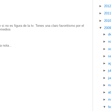
►
201
►
201
►
201
si no es figura de la tv. Tenes una claro favoritismo por el
▼
200
lemedios
►
d
►
n
a nota...
►
o
►
s
►
a
►
ju
►
ju
►
m
►
ab
►
m
▼
f