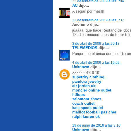
22 de febrero de 2009 a las 1:04
AC
dijo...
A seguir por más!!!
22 de febrero de 2009 a las 1:37
Anónimo dijo...
juaaaa, que hace Restano del doce 
12..dios mioooo...sos de terror te
3 de abril de 2009 a las 20:13
TELEMEDIOS
dijo...
Porque fue el único que nos dio un
4 de abril de 2009 a las 16:52
Unknown
dijo...
zzzzz2018.6.19
superdry clothing
pandora jewelry
air jordan uk
moncler online outlet
fitflops
salomom shoes
coach outlet
kate spade outlet
maillot football pas cher
ralph lauren uk
19 de junio de 2018 a las 3:10
Unknown
dijo...