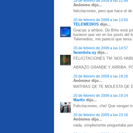
19 de febrero de 2009 a las 22:46
Anónimo dijo...
felicitaciones, pero que hace el de
20 de febrero de 2009 a las 13:50
TELEMEDIOS
dijo...
Gracias a ambos, De Brito está por
tuvieron que ver en los posts del 
Telemedios, me pareció que tenía 
20 de febrero de 2009 a las 14:57
farandula.uy
dijo...
FELICITACIONES TM. NOS HAB
ABRAZO GRANDE Y ARRIBA. PO
20 de febrero de 2009 a las 19:16
Anónimo dijo...
MATHIAS QE TE MOLESTA QE E
20 de febrero de 2009 a las 19:24
Martín
dijo...
Felicitaciones, che! Que vengan 
20 de febrero de 2009 a las 23:16
Anónimo dijo...
nada, simplemente preguntaba por