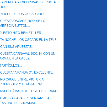
S PERLITAS EXCLUSIVAS DE PUNTA
2009
 NOCHE DE LOS OSCAR 2009
CUESTA OSCARS 2009: SE LO
MERECÍA BUTTON...
C: ESTO HIZO BEN STILLER
TA NOCHE, LOS OSCARS EN LA TELE
GAN SUS APUESTAS...
CUESTA CARNAVAL 2009: NI CON UN
ARMA EN LA CABEZ...
0 ARTÍCULOS...
CUESTA "AMANDA O": EXCELENTE
RO CRUCE ENTRE VICTORIA
RODRÍGUEZ Y LILIÁN ABRAC...
ANCE: CÁMARA TESTIGO DE VERANO
TIMO DÍA PARA PRESENTARSE AL
CASTING DE SHOWMATC...