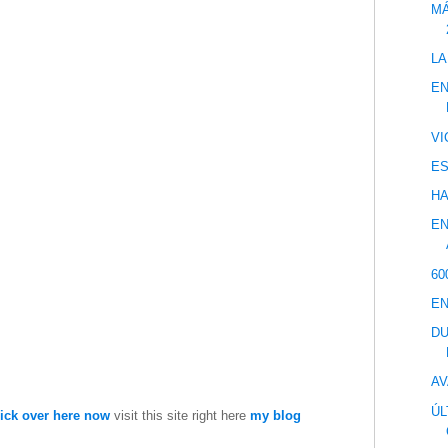
MÁ
LA
EN
VI
ES
HA
EN
60
EN
DU
AV
ÚL
lick over here now
visit this site right here
my blog