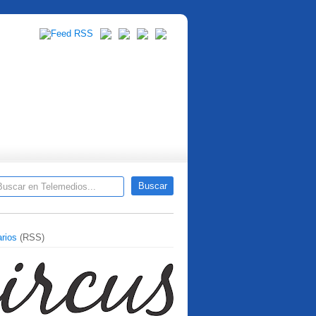
rios
(RSS)