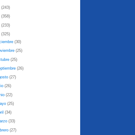
2
(243)
1
(358)
0
(233)
9
(325)
iciembre
(30)
oviembre
(25)
ctubre
(25)
eptiembre
(26)
gosto
(27)
lio
(26)
nio
(22)
ayo
(25)
ril
(34)
arzo
(33)
ebrero
(27)