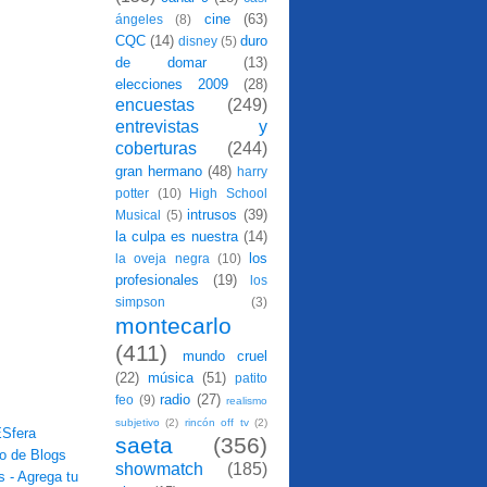
cine
(63)
ángeles
(8)
CQC
(14)
duro
disney
(5)
de domar
(13)
elecciones 2009
(28)
encuestas
(249)
entrevistas y
coberturas
(244)
gran hermano
(48)
harry
potter
(10)
High School
intrusos
(39)
Musical
(5)
la culpa es nuestra
(14)
los
la oveja negra
(10)
profesionales
(19)
los
simpson
(3)
montecarlo
(411)
mundo cruel
(22)
música
(51)
patito
radio
(27)
feo
(9)
realismo
subjetivo
(2)
rincón off tv
(2)
saeta
(356)
showmatch
(185)