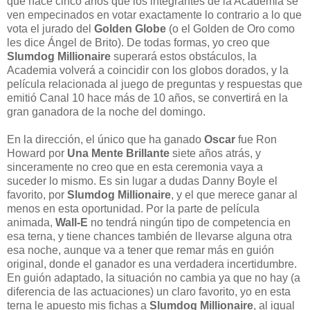
que hace cinco años que los integrantes de la Academia se
ven empecinados en votar exactamente lo contrario a lo que
vota el jurado del
Golden Globe
(o el Golden de Oro como
les dice Ángel de Brito). De todas formas, yo creo que
Slumdog Millionaire
superará estos obstáculos, la
Academia volverá a coincidir con los globos dorados, y la
película relacionada al juego de preguntas y respuestas que
emitió Canal 10 hace más de 10 años, se convertirá en la
gran ganadora de la noche del domingo.
En la dirección, el único que ha ganado
Oscar
fue Ron
Howard por
Una Mente Brillante
siete años atrás, y
sinceramente no creo que en esta ceremonia vaya a
suceder lo mismo. Es sin lugar a dudas Danny Boyle el
favorito, por
Slumdog Millionaire
, y el que merece ganar al
menos en esta oportunidad. Por la parte de película
animada,
Wall-E
no tendrá ningún tipo de competencia en
esa terna, y tiene chances también de llevarse alguna otra
esa noche, aunque va a tener que remar más en guión
original, donde el ganador es una verdadera incertidumbre.
En guión adaptado, la situación no cambia ya que no hay (a
diferencia de las actuaciones) un claro favorito, yo en esta
terna le apuesto mis fichas a
Slumdog Millionaire
, al igual