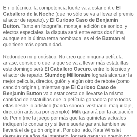
En lo técnico, la competencia fuerte va a estar entre
El
Caballero de la Noche
(que no sólo se va a llevar el premio
al actor de reparto), y
El Curioso Caso de Benjamin
Button
. Tanto en fotografía, montaje, edición de sonido, y
efectos especiales, la disputa será entre estos dos films,
aunque en la última terna nombrada, es el de
Batman
el
que tiene más oportunidad.
Redondeo mi pronóstico: No creo que ninguna película
arrase, considero que la que se va a llevar más estatuillas
este domingo será
El Caballero Oscuro
, entre lo técnico y
el actor de reparto.
Slumdog Millionaire
logrará alcanzar la
mejor película, director, guión y algún otro de rebote (como
canción original), mientras que
El Curioso Caso de
Benjamin Button
va a estar cerca de llevarse la misma
cantidad de estatuillas que la película ganadora pero todas
ellas desde lo artístico (banda sonora, vestuario, maquillaje,
dirección artística por ejemplo).
Milk
ganará por la actuación
de Penn (me la juego por más que las quinielas actuales
indiquen lo contrario) y si tiene suerte ganará también se
llevará el de guión original. Por otro lado, Kate Winslet
después de años de intentarlo, logrará ganar su premio por