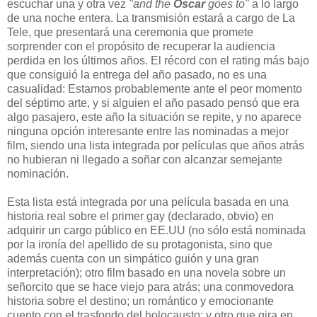
escuchar una y otra vez
"and the
Oscar
goes to"
a lo largo
de una noche entera. La transmisión estará a cargo de La
Tele, que presentará una ceremonia que promete
sorprender con el propósito de recuperar la audiencia
perdida en los últimos años. El récord con el rating más bajo
que consiguió la entrega del año pasado, no es una
casualidad: Estamos probablemente ante el peor momento
del séptimo arte, y si alguien el año pasado pensó que era
algo pasajero, este año la situación se repite, y no aparece
ninguna opción interesante entre las nominadas a mejor
film, siendo una lista integrada por películas que años atrás
no hubieran ni llegado a soñar con alcanzar semejante
nominación.
Esta lista está integrada por una película basada en una
historia real sobre el primer gay (declarado, obvio) en
adquirir un cargo público en EE.UU (no sólo está nominada
por la ironía del apellido de su protagonista, sino que
además cuenta con un simpático guión y una gran
interpretación); otro film basado en una novela sobre un
señorcito que se hace viejo para atrás; una conmovedora
historia sobre el destino; un romántico y emocionante
cuento con el trasfondo del holocausto; y otro que gira en