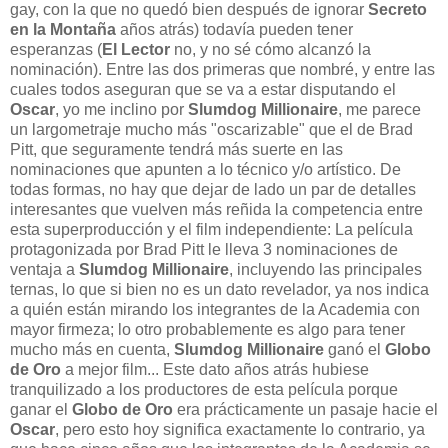
gay, con la que no quedó bien después de ignorar
Secreto
en la Montaña
años atrás) todavía pueden tener
esperanzas (
El Lector
no, y no sé cómo alcanzó la
nominación). Entre las dos primeras que nombré, y entre las
cuales todos aseguran que se va a estar disputando el
Oscar
, yo me inclino por
Slumdog Millionaire
, me parece
un largometraje mucho más "oscarizable" que el de Brad
Pitt, que seguramente tendrá más suerte en las
nominaciones que apunten a lo técnico y/o artístico. De
todas formas, no hay que dejar de lado un par de detalles
interesantes que vuelven más reñida la competencia entre
esta superproducción y el film independiente: La película
protagonizada por Brad Pitt le lleva 3 nominaciones de
ventaja a
Slumdog Millionaire
, incluyendo las principales
ternas, lo que si bien no es un dato revelador, ya nos indica
a quién están mirando los integrantes de la Academia con
mayor firmeza; lo otro probablemente es algo para tener
mucho más en cuenta,
Slumdog Millionaire
ganó el
Globo
de Oro
a mejor film... Este dato años atrás hubiese
tranquilizado a los productores de esta película porque
ganar el
Globo de Oro
era prácticamente un pasaje hacie el
Oscar
, pero esto hoy significa exactamente lo contrario, ya