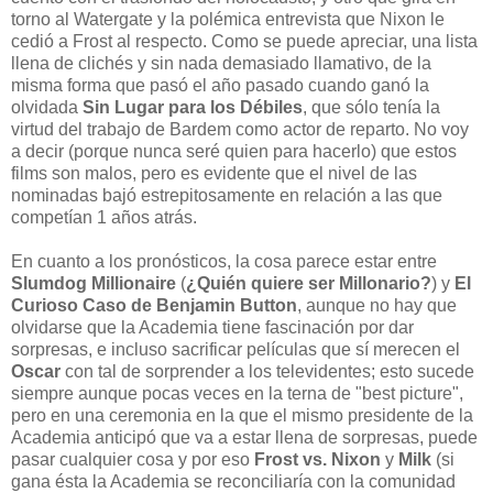
torno al Watergate y la polémica entrevista que Nixon le
cedió a Frost al respecto. Como se puede apreciar, una lista
llena de clichés y sin nada demasiado llamativo, de la
misma forma que pasó el año pasado cuando ganó la
olvidada
Sin Lugar para los Débiles
, que sólo tenía la
virtud del trabajo de Bardem como actor de reparto. No voy
a decir (porque nunca seré quien para hacerlo) que estos
films son malos, pero es evidente que el nivel de las
nominadas bajó estrepitosamente en relación a las que
competían 1 años atrás.
En cuanto a los pronósticos, la cosa parece estar entre
Slumdog Millionaire
(
¿Quién quiere ser Millonario?
) y
El
Curioso Caso de Benjamin Button
, aunque no hay que
olvidarse que la Academia tiene fascinación por dar
sorpresas, e incluso sacrificar películas que sí merecen el
Oscar
con tal de sorprender a los televidentes; esto sucede
siempre aunque pocas veces en la terna de "best picture",
pero en una ceremonia en la que el mismo presidente de la
Academia anticipó que va a estar llena de sorpresas, puede
pasar cualquier cosa y por eso
Frost vs. Nixon
y
Milk
(si
gana ésta la Academia se reconciliaría con la comunidad