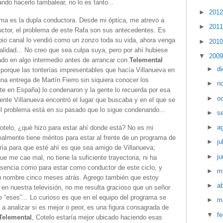
ando hacerlo tambalear, no lo es tanto...
►
201
ama es la dupla conductora. Desde mi óptica, me atrevo a
►
201
uctor, el problema de este Rafa son sus antecedentes. Es
opio canal lo vendió como un zonzo toda su vida, ahora venga
►
201
ualidad... No creo que sea culpa suya, pero por ahí hubiese
▼
200
ado en algo intermedio antes de arrancar con
Telemental
►
d
 porque las tonterías impresentables que hacía Villanueva en
una entrega de Martín Fierro sin siquiera conocer los
►
n
e en España) lo condenaron y la gente lo recuerda por esa
►
o
nte Villanueva encontró el lugar que buscaba y en el que se
 problema está en su pasado que lo sigue condenando...
►
s
►
a
Cotelo, ¿qué hizo para estar ahí donde está? No es mi
ealmente tiene méritos para estar al frente de un programa de
►
ju
ría para que esté ahí es que sea amigo de Villanueva;
►
ju
e me cae mal, no tiene la suficiente trayectoria, ni ha
sencia como para estar como conductor de este ciclo, y
►
m
u nombre cinco meses atrás. Agrego también que estoy
►
ab
 en nuestra televisión, no me resulta gracioso que un señor
“eses”... Lo curioso es que en el equipo del programa se
►
m
a analizar si es mejor o peor, es una figura consagrada de
▼
f
Telemental
, Cotelo estaría mejor ubicado haciendo esas