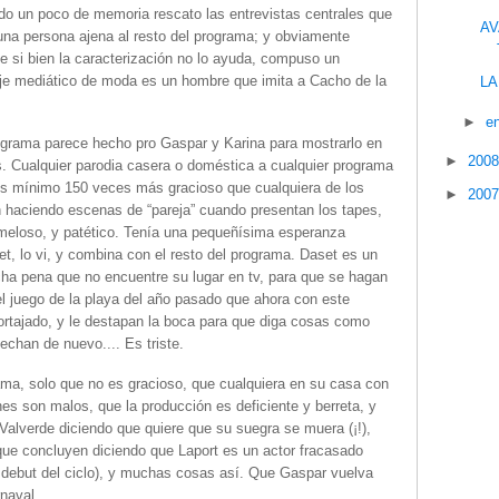
endo un poco de memoria rescato las entrevistas centrales que
AV
una persona ajena al resto del programa; y obviamente
que si bien la caracterización no lo ayuda, compuso un
aje mediático de moda es un hombre que imita a
Cacho de la
LA
►
e
rograma parece hecho pro Gaspar y Karina para mostrarlo en
►
200
los. Cualquier parodia casera o doméstica a cualquier programa
es mínimo 150 veces más gracioso que cualquiera de los
►
200
n haciendo escenas de “pareja” cuando presentan los tapes,
, meloso, y patético. Tenía una pequeñísima esperanza
t, lo vi, y combina con el resto del programa. Daset es un
ha pena que no encuentre su lugar en tv, para que se hagan
l juego de la playa del año pasado que ahora con este
ortajado, y le destapan la boca para que diga cosas como
chan de nuevo.... Es triste.
ama, solo que no es gracioso, que cualquiera en su casa con
es son malos, que la producción es deficiente y berreta, y
Valverde diciendo que quiere que su suegra se muera (¡!),
que concluyen diciendo que Laport es un actor fracasado
l debut del ciclo), y muchas cosas así. Que Gaspar vuelva
naval...