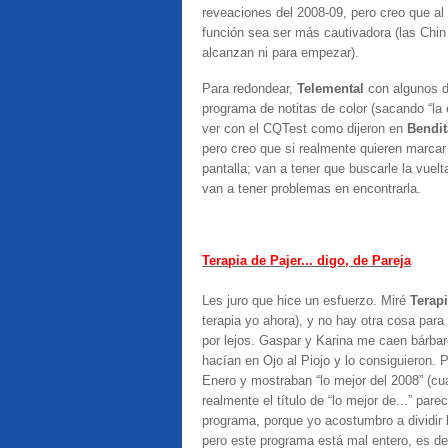
reveaciones del 2008-09, pero creo que al
función sea ser más cautivadora (las Chin 
alcanzan ni para empezar).
Para redondear,
Telemental
con algunos d
programa de notitas de color (sacando “la
ver con el CQTest como dijeron en
Bendit
pero creo que si realmente quieren marcar 
pantalla; van a tener que buscarle la vuel
van a tener problemas en encontrarla.
Terapia de Pajer... digo, de Pareja
Les juro que hice un esfuerzo. Miré
Terapi
terapia yo ahora), y no hay otra cosa para
por lejos. Gaspar y Karina me caen bárbar
hacían en Ojo al Piojo y lo consiguieron.
Enero y mostraban “lo mejor del 2008” (cu
realmente el título de “lo mejor de...” par
programa, porque yo acostumbro a dividir 
pero este programa está mal entero, es dec