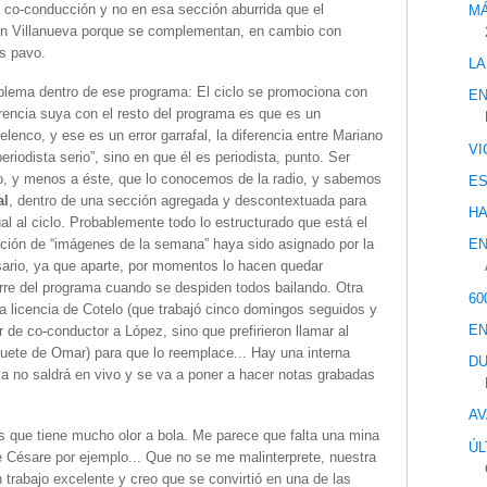
a co-conducción y no en esa sección aburrida que el
MÁ
on Villanueva porque se complementan, en cambio con
s pavo.
LA
lema dentro de ese programa: El ciclo se promociona con
EN
rencia suya con el resto del programa es que es un
l elenco, y ese es un error garrafal, la diferencia entre Mariano
VI
eriodista serio”, sino en que él es periodista, punto. Ser
rio, y menos a éste, que lo conocemos de la radio, y sabemos
ES
al
, dentro de una sección agregada y descontextuada para
HA
al al ciclo. Probablemente todo lo estructurado que está el
cción de “imágenes de la semana” haya sido asignado por la
EN
sario, ya que aparte, por momentos lo hacen quedar
ierre del programa cuando se despiden todos bailando. Otra
60
a licencia de Cotelo (que trabajó cinco domingos seguidos y
EN
 de co-conductor a López, sino que prefirieron llamar al
huete de Omar) para que lo reemplace... Hay una interna
DU
a no saldrá en vivo y se va a poner a hacer notas grabadas
AV
 que tiene mucho olor a bola. Me parece que falta una mina
ÚL
 Césare por ejemplo... Que no se me malinterprete, nuestra
 trabajo excelente y creo que se convirtió en una de las