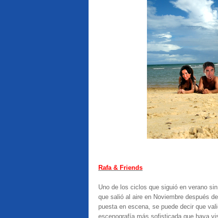
Rafa & Friends
Uno de los ciclos que siguió en verano s
que salió al aire en Noviembre después de
puesta en escena, se puede decir que val
escenografía más sofisticada que haya vist