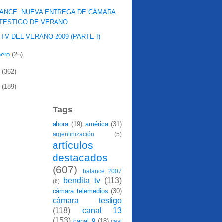
ANCE: NUEVA ENTREGA DE CÁMARA
TESTIGO DE VERANO
 TV DEL VERANO 2009 (PARTE I)
nero
(25)
8
(362)
7
(189)
Tags
ahora
(19)
américa
(31)
argentinización
(5)
artículos
destacados
(607)
balance 2007
bendita tv
(113)
(6)
cámara telemedios
(30)
cámara testigo
(118)
canal 13
(153)
canal 9
(18)
casi