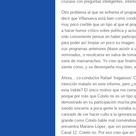
cruzase con preguntas inteligentes, intent
Otro problema al que se enfrenta el progr
decir que Villanueva está bien como cond
muy poco creíble que un tipo al que el pr
a hacer humor crítico sobre política y act
sido conveniente pensar en haber particip
para poder así limpiar un poco su imagen;
sus programas anteriores (léase asistir a 
nominados, o revolcarse en salsa de tomat
serie de mamarrachos. Yo creo que finalme
siente cómo, y se desempeña muy bien, el
Ahora... co-conductor Rafael ‘tragaeses’ 
intención matarlo en este informe, pero ¿r
esta índole? El único motivo que me cerra
porque por más que Cotelo no es un tipo qu
demostrado en su participación mucha pre
siendo sinceros a poca gente le sonaba s
cansado de ver hacer culto a la ignorancia
grande como Cotelo hable mal comiéndose 
encuentra Mariano López, que sin ponerse 
Canal 12, Cotelo no. Por eso creo que en