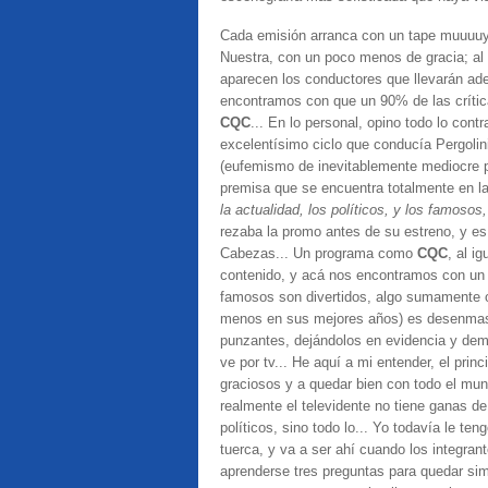
Cada emisión arranca con un tape muuuuy
Nuestra, con un poco menos de gracia; al te
aparecen los conductores que llevarán ade
encontramos con que un 90% de las crítica
CQC
... En lo personal, opino todo lo cont
excelentísimo ciclo que conducía Pergoli
(eufemismo de inevitablemente mediocre p
premisa que se encuentra totalmente en la
la actualidad, los políticos, y los famos
rezaba la promo antes de su estreno, y es 
Cabezas... Un programa como
CQC
, al i
contenido, y acá nos encontramos con u
famosos son divertidos, algo sumamente op
menos en sus mejores años) es desenmasc
punzantes, dejándolos en evidencia y de
ve por tv... He aquí a mi entender, el pri
graciosos y a quedar bien con todo el mund
realmente el televidente no tiene ganas d
políticos, sino todo lo... Yo todavía le te
tuerca, y va a ser ahí cuando los integran
aprenderse tres preguntas para quedar sim