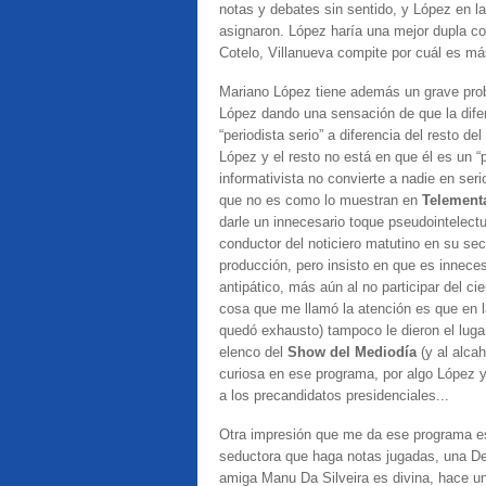
notas y debates sin sentido, y López en l
asignaron. López
haría una mejor dupla c
Cotelo, Villanueva compite por cuál es má
Mariano López tiene además un grave prob
López dando una sensación de que la dife
“periodista serio” a diferencia del resto de
López y el resto no está en que él es un “p
informativista no convierte a nadie en se
que no es como lo muestran en
Telement
darle un innecesario toque pseudointelectu
conductor del noticiero matutino en su se
producción, pero insisto en que es innece
antipático, más aún al no participar del c
cosa que me llamó la atención es que en l
quedó exhausto) tampoco le dieron el lugar
elenco del
Show del Mediodía
(y al alca
curiosa en ese programa, por algo López y
a los precandidatos presidenciales...
Otra impresión que me da ese programa es
seductora que haga notas jugadas, una De
amiga Manu Da Silveira es divina, hace un