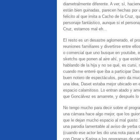
diametralmente diferente. A ver, sí, haci
están bien guinadas, parecen hechas por 
felicito al que imita a Cacho de la Cruz, 
personaje fantástico, aunque si el person
Cruz, estamos mal eh...
El resto es un desastre aglomerado, el p
reuniones familiares y divertirse entre el
o comercial que uno busque en youtube, 
sketchs que ponen al aire ahí, y que esté
hablando de la hija y no se qué, es cursi
cuando me enteré que iba a participar Dase
buen notero de espectáculos, pero da muc
una idea, Daset estaba mejor ubicado en e
espacio calamitoso. Lo entran atado y am
que Goncálvez es amarrete, y después lo e
No tengo mucho para decir sobre el progr
una cámara hace algo mejor, que los guion
que le dejan mucho espacio al mal gusto: 
una parodia lamentable al aviso de yerba 
(cuando ese actor les dio una nota para e
con Omar y Karina a los programas de car