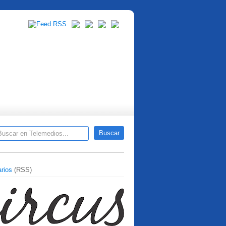
rios
(RSS)