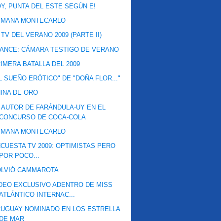
Y, PUNTA DEL ESTE SEGÚN E!
EMANA MONTECARLO
 TV DEL VERANO 2009 (PARTE II)
ANCE: CÁMARA TESTIGO DE VERANO
IMERA BATALLA DEL 2009
L SUEÑO ERÓTICO" DE "DOÑA FLOR..."
INA DE ORO
 AUTOR DE FARÁNDULA-UY EN EL
CONCURSO DE COCA-COLA
EMANA MONTECARLO
CUESTA TV 2009: OPTIMISTAS PERO
POR POCO...
OLVIÓ CAMMAROTA
DEO EXCLUSIVO ADENTRO DE MISS
ATLÁNTICO INTERNAC...
UGUAY NOMINADO EN LOS ESTRELLA
DE MAR