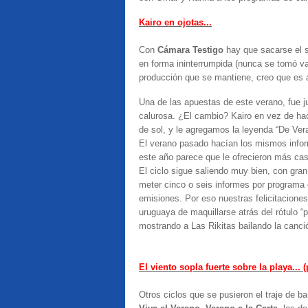
Kairo en ojotas...
Con
Cámara Testigo
hay que sacarse el 
en forma ininterrumpida (nunca se tomó vac
producción que se mantiene, creo que es 
Una de las apuestas de este verano, fue 
calurosa. ¿El cambio? Kairo en vez de hac
de sol, y le agregamos la leyenda “De Veran
El verano pasado hacían los mismos informe
este año parece que le ofrecieron más cas
El ciclo sigue saliendo muy bien, con gran
meter cinco o seis informes por programa
emisiones. Por eso nuestras felicitacione
uruguaya de maquillarse atrás del rótulo “p
mostrando a Las Rikitas bailando la canci
El viento sopla fuerte sobre la playa... 
Otros ciclos que se pusieron el traje de b