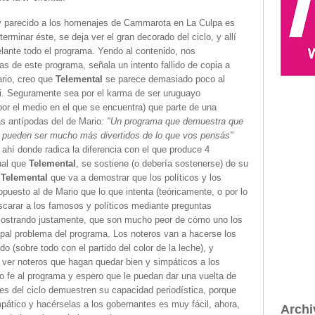
 parecido a los homenajes de Cammarota en La Culpa es
rminar éste, se deja ver el gran decorado del ciclo, y allí
lante todo el programa. Yendo al contenido, nos
s de este programa, señala un intento fallido de copia a
rario, creo que
Telemental
se parece demasiado poco al
ni. Seguramente sea por el karma de ser uruguayo
or el medio en el que se encuentra) que parte de una
s antípodas del de Mario
: "Un programa que demuestra que
os, pueden ser mucho más divertidos de lo que vos pensás"
ahí donde radica la diferencia con el que produce 4
gual que
Telemental
, se sostiene (o debería sostenerse) de su
n
Telemental
que va a demostrar que los políticos y los
uesto al de Mario que lo que intenta (teóricamente, o por lo
arar a los famosos y políticos mediante preguntas
mostrando justamente, que son mucho peor de cómo uno los
ncipal problema del programa. Los noteros van a hacerse los
o (sobre todo con el partido del color de la leche), y
e ver noteros que hagan quedar bien y simpáticos a los
ngo fe al programa y espero que le puedan dar una vuelta de
tes del ciclo demuestren su capacidad periodística, porque
pático y hacérselas a los gobernantes es muy fácil, ahora,
Archi