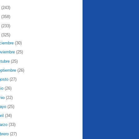
2
(243)
1
(358)
0
(233)
9
(325)
iciembre
(30)
oviembre
(25)
ctubre
(25)
eptiembre
(26)
gosto
(27)
lio
(26)
nio
(22)
ayo
(25)
ril
(34)
arzo
(33)
ebrero
(27)