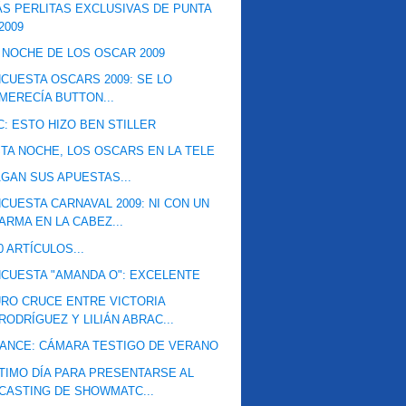
S PERLITAS EXCLUSIVAS DE PUNTA
2009
 NOCHE DE LOS OSCAR 2009
CUESTA OSCARS 2009: SE LO
MERECÍA BUTTON...
C: ESTO HIZO BEN STILLER
TA NOCHE, LOS OSCARS EN LA TELE
GAN SUS APUESTAS...
CUESTA CARNAVAL 2009: NI CON UN
ARMA EN LA CABEZ...
0 ARTÍCULOS...
CUESTA "AMANDA O": EXCELENTE
RO CRUCE ENTRE VICTORIA
RODRÍGUEZ Y LILIÁN ABRAC...
ANCE: CÁMARA TESTIGO DE VERANO
TIMO DÍA PARA PRESENTARSE AL
CASTING DE SHOWMATC...