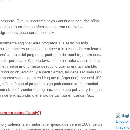
sombrero. Que un programa haya continuado casi dos años
aciones) en horario híper central, con un nivel de
algo muuuy poco común en la tv.
justamente aggionar este programa a la estación más
er los copetes de noche los hace a la luz del día con lentes
o” al título del programa, punto, fin del cambio, a otra cosa.
s, pero claro, Kairo todavía no se animaba a salir a la luz,
het y se animó, y hasta descubrió que no era tan horrible.
 producción, edición, y a decir verdad, no debe ser nada fácil
 con cosas que pasen en Uruguay (o Argentina), por casi 100
s, más allá que el programa siga padeciendo la enfermedad
eriodístico”, vender el programa como uno policial, y terminar
ón de la Anaconda, o el show de La Tota en Carlos Paz...
(pero no sobre "la city")
año y salieron a enfrentar la temporada de verano 2009 fueron