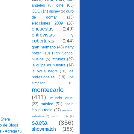
cine
(63)
ángeles
(8)
CQC
(14)
duro
disney
(5)
de domar
(13)
elecciones 2009
(28)
encuestas
(249)
entrevistas y
coberturas
(244)
gran hermano
(48)
harry
potter
(10)
High School
intrusos
(39)
Musical
(5)
la culpa es nuestra
(14)
los
la oveja negra
(10)
profesionales
(19)
los
simpson
(3)
montecarlo
(411)
mundo cruel
(22)
música
(51)
patito
radio
(27)
feo
(9)
realismo
subjetivo
(2)
rincón off tv
(2)
saeta
(356)
showmatch
(185)