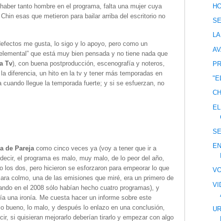
HO
 haber tanto hombre en el programa, falta una mujer cuya
Chin esas que metieron para bailar arriba del escritorio no
S
LA
efectos me gusta, lo sigo y lo apoyo, pero como un
AV
 elemental” que está muy bien pensada y no tiene nada que
a Tv
), con buena postproducción, escenografía y noteros,
PR
la diferencia, un hito en la tv y tener más temporadas en
"E
ta cuando llegue la temporada fuerte; y si se esfuerzan, no
CH
EL
S
EN
a de Pareja
como cinco veces ya (voy a tener que ir a
 decir, el programa es malo, muy malo, de lo peor del año,
o los dos, pero hicieron se esforzaron para empeorar lo que
V
 Para colmo, una de las emisiones que miré, era un primero de
VI
ando en el 2008 sólo habían hecho cuatro programas), y
ecía una ironía. Me cuesta hacer un informe sobre este
lo bueno, lo malo, y después lo enlazo en una conclusión,
UR
ir, si quisieran mejorarlo deberían tirarlo y empezar con algo