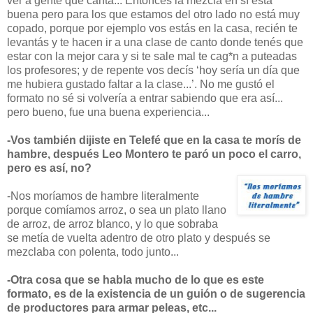
ver a gente que canta... Entonces la mezcla en sí está
buena pero para los que estamos del otro lado no está muy
copado, porque por ejemplo vos estás en la casa, recién te
levantás y te hacen ir a una clase de canto donde tenés que
estar con la mejor cara y si te sale mal te cag*n a puteadas
los profesores; y de repente vos decís ‘hoy sería un día que
me hubiera gustado faltar a la clase...’. No me gustó el
formato no sé si volvería a entrar sabiendo que era así...
pero bueno, fue una buena experiencia...
-Vos también dijiste en Telefé que en la casa te morís de
hambre, después Leo Montero te paró un poco el carro,
pero es así, no?
-Nos moríamos de hambre literalmente
porque comíamos arroz, o sea un plato llano
de arroz, de arroz blanco, y lo que sobraba
se metía de vuelta adentro de otro plato y después se
mezclaba con polenta, todo junto...
-Otra cosa que se habla mucho de lo que es este
formato, es de la existencia de un guión o de sugerencia
de productores para armar peleas, etc...