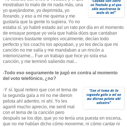
mostraban lo malo de mi nada más, una
yo quejándome, yo deprimida, yo
llorando, y eso a mí me quema y me
gustaría que la gente lo supiera. Yo no
estaba sí, yo habré estado así un rato por día en el momento
de ensayar porque yo veía que había dúos que cantaban
canciones bastante simples vocalmente, decían todo
perfecto y los coachs los apoyaban, y yo les decía que mi
canción no me salía y me mandaban a un rincón a
interiorizarme... Fue un trabajo que hice yo sola esa
canción, y me terminó saliendo mal...
-Todo eso seguramente te jugó en contra al momento
del voto telefónico, ¿no?
-Y sí. Igual reitero que con el tema de
la segunda gala a mí no me dieron
pelota ahí adentro, ni ahí. Yo les
agarré mucho aprecio, me sentí mal
con el tema de la canción pero
después se los dije, que yo no tenía una puesta en escena,
que no me habían dicho cómo moverme, ni cómo cantar ni