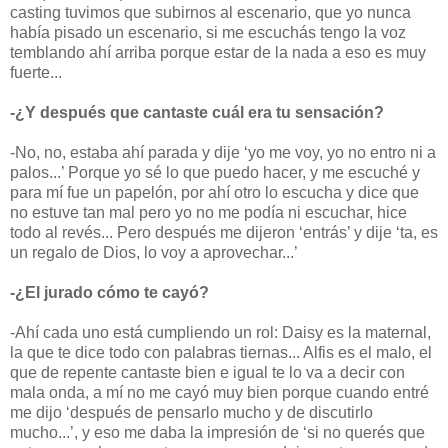
casting tuvimos que subirnos al escenario, que yo nunca
había pisado un escenario, si me escuchás tengo la voz
temblando ahí arriba porque estar de la nada a eso es muy
fuerte...
-¿Y después que cantaste cuál era tu sensación?
-No, no, estaba ahí parada y dije ‘yo me voy, yo no entro ni a
palos...’ Porque yo sé lo que puedo hacer, y me escuché y
para mí fue un papelón, por ahí otro lo escucha y dice que
no estuve tan mal pero yo no me podía ni escuchar, hice
todo al revés... Pero después me dijeron ‘entrás’ y dije ‘ta, es
un regalo de Dios, lo voy a aprovechar...’
-¿El jurado cómo te cayó?
-Ahí cada uno está cumpliendo un rol: Daisy es la maternal,
la que te dice todo con palabras tiernas... Alfis es el malo, el
que de repente cantaste bien e igual te lo va a decir con
mala onda, a mí no me cayó muy bien porque cuando entré
me dijo ‘después de pensarlo mucho y de discutirlo
mucho...’, y eso me daba la impresión de ‘si no querés que