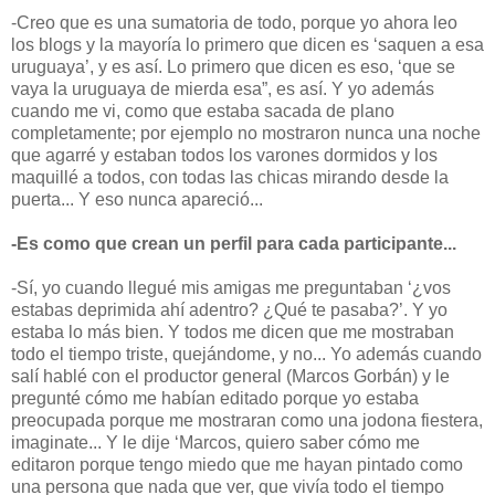
-Creo que es una sumatoria de todo, porque yo ahora leo
los blogs y la mayoría lo primero que dicen es ‘saquen a esa
uruguaya’, y es así. Lo primero que dicen es eso, ‘que se
vaya la uruguaya de mierda esa”, es así. Y yo además
cuando me vi, como que estaba sacada de plano
completamente; por ejemplo no mostraron nunca una noche
que agarré y estaban todos los varones dormidos y los
maquillé a todos, con todas las chicas mirando desde la
puerta... Y eso nunca apareció...
-Es como que crean un perfil para cada participante...
-Sí, yo cuando llegué mis amigas me preguntaban ‘¿vos
estabas deprimida ahí adentro? ¿Qué te pasaba?’. Y yo
estaba lo más bien. Y todos me dicen que me mostraban
todo el tiempo triste, quejándome, y no... Yo además cuando
salí hablé con el productor general (Marcos Gorbán) y le
pregunté cómo me habían editado porque yo estaba
preocupada porque me mostraran como una jodona fiestera,
imaginate... Y le dije ‘Marcos, quiero saber cómo me
editaron porque tengo miedo que me hayan pintado como
una persona que nada que ver, que vivía todo el tiempo