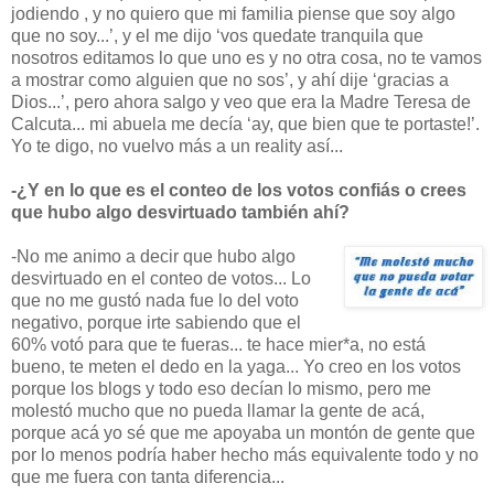
jodiendo , y no quiero que mi familia piense que soy algo
que no soy...’, y el me dijo ‘vos quedate tranquila que
nosotros editamos lo que uno es y no otra cosa, no te vamos
a mostrar como alguien que no sos’, y ahí dije ‘gracias a
Dios...’, pero ahora salgo y veo que era la Madre Teresa de
Calcuta... mi abuela me decía ‘ay, que bien que te portaste!’.
Yo te digo, no vuelvo más a un reality así...
-¿Y en lo que es el conteo de los votos confiás o crees
que hubo algo desvirtuado también ahí?
-No me animo a decir que hubo algo
desvirtuado en el conteo de votos... Lo
que no me gustó nada fue lo del voto
negativo, porque irte sabiendo que el
60% votó para que te fueras... te hace mier*a, no está
bueno, te meten el dedo en la yaga... Yo creo en los votos
porque los blogs y todo eso decían lo mismo, pero me
molestó mucho que no pueda llamar la gente de acá,
porque acá yo sé que me apoyaba un montón de gente que
por lo menos podría haber hecho más equivalente todo y no
que me fuera con tanta diferencia...