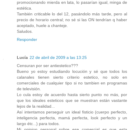
promocionando mierda en lata, lo pasarían igual, minga de
estética.
También criticable lo del 12, pasándolo más tarde, pero al
precio de horario central; no sé si las ON tendrían q haber
aceptado, huele a chanteje.
Saludos.
Responder
Lucía
22 de abril de 2009 a las 13:25
Censuran por ser antiestetico???
Bueno yo estoy estudiando locución y sé que todos los
calanales tienen sierto criterio estetico, no solo en
comerciales de cualquier tipo si no tambien en programas
de televisión.
Lo cula estoy de acuerdo hasta sierto punto no más, por
que los ideales esteticos que se muestran están vastante
lejos de la realidad...
Así intentamos perseguir un ideal fisticio (cuerpo perfecto,
inteligencia perfecta, mamá perfecta, look perfecto y un
largo étc...) para todos.
Mi opinion personal sobre ese comercial es que esta