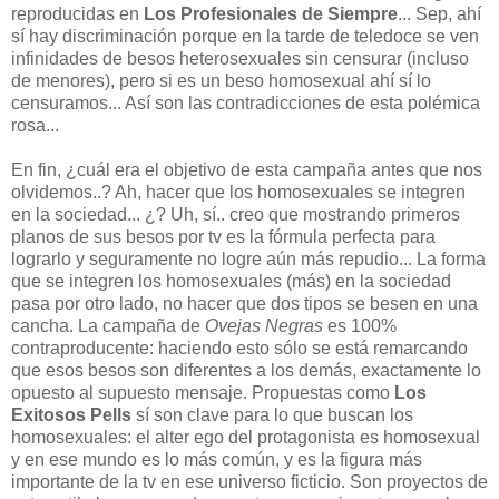
reproducidas en
Los Profesionales de Siempre
... Sep, ahí
sí hay discriminación porque en la tarde de teledoce se ven
infinidades de besos heterosexuales sin censurar (incluso
de menores), pero si es un beso homosexual ahí sí lo
censuramos... Así son las contradicciones de esta polémica
rosa...
En fin, ¿cuál era el objetivo de esta campaña antes que nos
olvidemos..? Ah, hacer que los homosexuales se integren
en la sociedad... ¿? Uh, sí.. creo que mostrando primeros
planos de sus besos por tv es la fórmula perfecta para
lograrlo y seguramente no logre aún más repudio... La forma
que se integren los homosexuales (más) en la sociedad
pasa por otro lado, no hacer que dos tipos se besen en una
cancha. La campaña de
Ovejas Negras
es 100%
contraproducente: haciendo esto sólo se está remarcando
que esos besos son diferentes a los demás, exactamente lo
opuesto al supuesto mensaje. Propuestas como
Los
Exitosos Pells
sí son clave para lo que buscan los
homosexuales: el alter ego del protagonista es homosexual
y en ese mundo es lo más común, y es la figura más
importante de la tv en ese universo ficticio. Son proyectos de