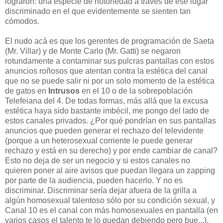
lograron: una especie de notoriedad a través de ese lugar
discriminado en el que evidentemente se sienten tan
cómodos.
El nudo acá es que los gerentes de programación de Saeta
(Mr. Villar) y de Monte Carlo (Mr. Gatti) se negaron
rotundamente a contaminar sus pulcras pantallas con estos
anuncios roñosos que atentan contra la estética del canal
que no se puede salir ni por un solo momento de la estética
de gatos en
Intrusos
en el 10 o de la sobrepoblación
Telefeiana del 4. De todas formas, más allá que la excusa
estética haya sido bastante imbécil, me pongo del lado de
estos canales privados. ¿Por qué pondrían en sus pantallas
anuncios que pueden generar el rechazo del televidente
(porque a un heterosexual corriente le puede generar
rechazo y está en su derecho) y por ende cambiar de canal?
Esto no deja de ser un negocio y si estos canales no
quieren poner al aire avisos que puedan llegara un zapping
por parte de la audiencia, pueden hacerlo. Y no es
discriminar. Discriminar sería dejar afuera de la grilla a
algún homosexual talentoso sólo por su condición sexual, y
Canal 10 es el canal con más homosexuales en pantalla (en
varios casos el talento te lo quedan debiendo pero bue...),