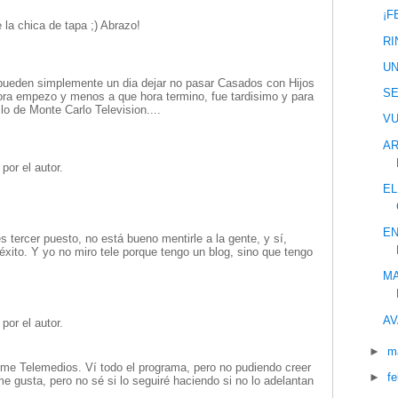
¡F
 la chica de tapa ;) Abrazo!
RI
UN
pueden simplemente un dia dejar no pasar Casados con Hijos
S
ra empezo y menos a que hora termino, fue tardisimo y para
lo de Monte Carlo Television....
VU
AR
por el autor.
EL
EN
tercer puesto, no está bueno mentirle a la gente, y sí,
 éxito. Y yo no miro tele porque tengo un blog, sino que tengo
MA
AV
por el autor.
►
m
rme Telemedios. Ví todo el programa, pero no pudiendo creer
►
f
e gusta, pero no sé si lo seguiré haciendo si no lo adelantan