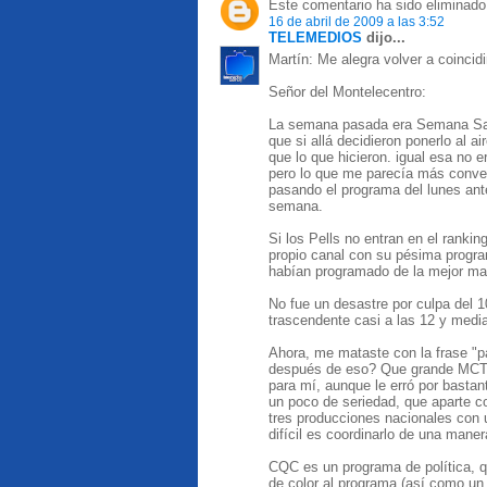
Este comentario ha sido eliminado 
16 de abril de 2009 a las 3:52
TELEMEDIOS
dijo...
Martín: Me alegra volver a coincidi
Señor del Montelecentro:
La semana pasada era Semana Sant
que si allá decidieron ponerlo al 
que lo que hicieron. igual esa no e
pero lo que me parecía más conven
pasando el programa del lunes ant
semana.
Si los Pells no entran en el ranki
propio canal con su pésima progra
habían programado de la mejor man
No fue un desastre por culpa del 
trascendente casi a las 12 y medi
Ahora, me mataste con la frase "pa
después de eso? Que grande MCTV 
para mí, aunque le erró por bastan
un poco de seriedad, que aparte c
tres producciones nacionales con u
difícil es coordinarlo de una mane
CQC es un programa de política, q
de color al programa (así como un 