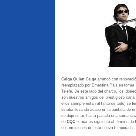
Caiga Quien Caiga
arrancó con renovación
reemplazado por Ernestina Pais en forma s
Telefé. De este lado del charco, los idóne
son nuestros amigos del prestigioso canal
ellos siempre están al tanto de todo) se l
estaba llevando acabo en la pantalla de e
se dejó estar, hasta pasada una semana c
de
CQC
el martes siguiente al término de
dos emisiones de esta nueva temporada.