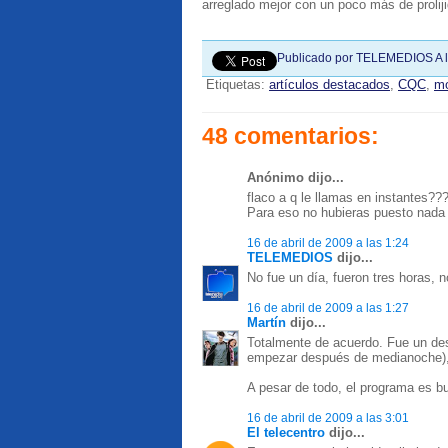
arreglado mejor con un poco más de prolijid
Publicado por
TELEMEDIOS
A 
Etiquetas:
artículos destacados
,
CQC
,
mo
48 comentarios:
Anónimo dijo...
flaco a q le llamas en instantes??
Para eso no hubieras puesto nada
16 de abril de 2009 a las 1:24
TELEMEDIOS
dijo...
No fue un día, fueron tres horas, n
16 de abril de 2009 a las 1:27
Martín
dijo...
Totalmente de acuerdo. Fue un de
empezar después de medianoche), y
A pesar de todo, el programa es b
16 de abril de 2009 a las 3:01
El telecentro
dijo...