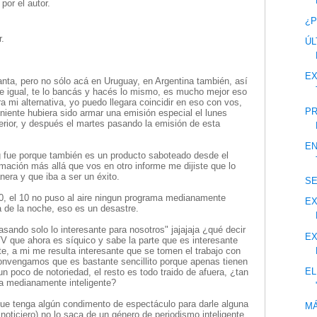
por el autor.
¿P
r.
ÚL
EX
a, pero no sólo acá en Uruguay, en Argentina también, así
aire igual, te lo bancás y hacés lo mismo, es mucho mejor eso
ra mi alternativa, yo puedo llegara coincidir en eso con vos,
PR
iente hubiera sido armar una emisión especial el lunes
erior, y después el martes pasando la emisión de esta
EN
ng fue porque también es un producto saboteado desde el
mación más allá que vos en otro informe me dijiste que lo
era y que iba a ser un éxito.
S
10, el 10 no puso al aire ningun programa medianamente
EX
a de la noche, eso es un desastre.
sando solo lo interesante para nosotros" jajajaja ¿qué decir
E
que ahora es síquico y sabe la parte que es interesante
te, a mi me resulta interesante que se tomen el trabajo con
onvengamos que es bastante sencillito porque apenas tienen
EL
n poco de notoriedad, el resto es todo traido de afuera, ¿tan
ra medianamente inteligente?
ue tenga algún condimento de espectáculo para darle alguna
MÁ
noticiero) no lo saca de un género de periodismo inteligente.