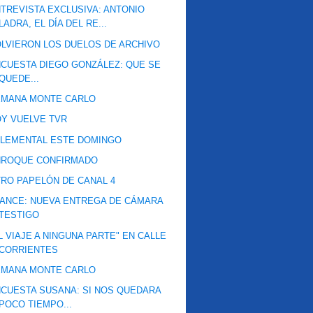
TREVISTA EXCLUSIVA: ANTONIO
LADRA, EL DÍA DEL RE...
LVIERON LOS DUELOS DE ARCHIVO
CUESTA DIEGO GONZÁLEZ: QUE SE
QUEDE...
EMANA MONTE CARLO
Y VUELVE TVR
ELEMENTAL ESTE DOMINGO
NROQUE CONFIRMADO
RO PAPELÓN DE CANAL 4
ANCE: NUEVA ENTREGA DE CÁMARA
TESTIGO
L VIAJE A NINGUNA PARTE" EN CALLE
CORRIENTES
EMANA MONTE CARLO
CUESTA SUSANA: SI NOS QUEDARA
POCO TIEMPO...