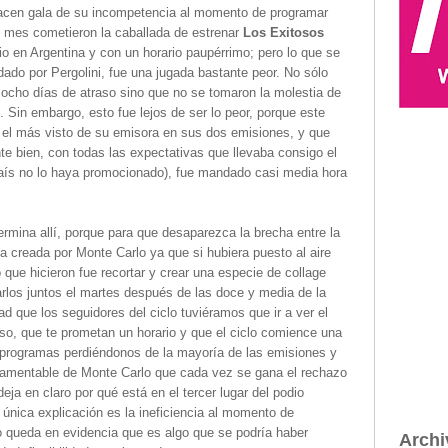
acen gala de su incompetencia al momento de programar
n mes cometieron la caballada de estrenar
Los Exitosos
 en Argentina y con un horario paupérrimo; pero lo que se
do por Pergolini, fue una jugada bastante peor. No sólo
n ocho días de atraso sino que no se tomaron la molestia de
 Sin embargo, esto fue lejos de ser lo peor, porque este
 el más visto de su emisora en sus dos emisiones, y que
e bien, con todas las expectativas que llevaba consigo el
país no lo haya promocionado), fue mandado casi media hora
mina allí, porque para que desaparezca la brecha entre la
ia creada por Monte Carlo ya que si hubiera puesto al aire
 que hicieron fue recortar y crear una especie de collage
rlos juntos el martes después de las doce y media de la
que los seguidores del ciclo tuviéramos que ir a ver el
, que te prometan un horario y que el ciclo comience una
s programas perdiéndonos de la mayoría de las emisiones y
 lamentable de Monte Carlo que cada vez se gana el rechazo
ja en claro por qué está en el tercer lugar del podio
 única explicación es la ineficiencia al momento de
 queda en evidencia que es algo que se podría haber
Archi