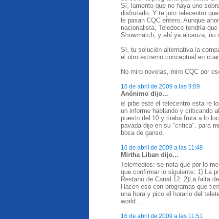
Sí, lamento que no haya uno sobre
disfrutarlo. Y te juro telecentro 
le pasan CQC entero. Aunque ahor
nacionalista, Teledoce tendría q
Showmatch, y ahí ya alcanza, no 
Sí, tu solución alternativa la com
el otro extremo conceptual en cuanto
No miro novelas, miro CQC por es
16 de abril de 2009 a las 9:09
Anónimo dijo...
el pibe este el telecentro esta re l
un informe hablando y criticando al
puesto del 10 y tiraba fruta a lo 
pavada dijo en su "critica". para m
boca de ganso.
16 de abril de 2009 a las 11:48
Mirtha Liban dijo...
Telemedios: se nota que por lo men
que confirmar lo siguiente: 1) La
Restano de Canal 12. 2)La falta de
Hacen eso con programas que tienen
una hora y pico el horario del telet
world...
16 de abril de 2009 a las 11:51