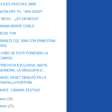
ELICES PASCUAS 2009!
NCÓN OFF TV: "VAN GOGH"
 BESO... ¿ES UN BESO?
EMANA MONTE CARLO
ELVE TVR
RANCÓ CQC 2009 CON ERNESTINA
PAIS
 LOBO SE ESTÁ PONIENDO LA
CAMISA...
TREVISTA EXCLUSIVA: MAITE
MOREIRA, LA URUGUAYA D...
RCEL DASET DEBUTÓ EN LA
PANTALLA PORTEÑA
ANCE: CÁMARA TESTIGO
arzo
(33)
ebrero
(27)