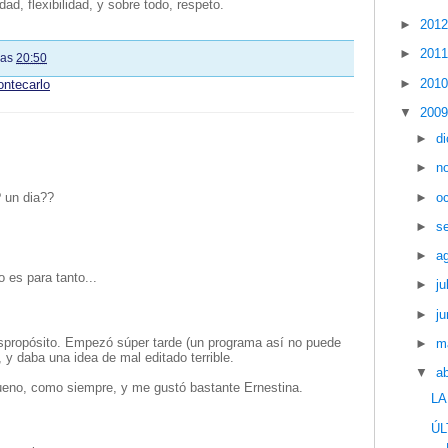
ad, flexibilidad, y sobre todo, respeto.
►
201
►
201
las
20:50
►
201
ntecarlo
▼
200
►
d
►
n
►
o
? un dia??
►
s
►
a
o es para tanto...
►
ju
►
ju
spropósito. Empezó súper tarde (un programa así no puede
►
m
 daba una idea de mal editado terrible.
▼
ab
ueno, como siempre, y me gustó bastante Ernestina.
LA
ÚL