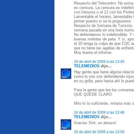
Respecto del Telecentro: No estoy
es censura. La censura es indefen
con Intrusos o el 12 con los Prof
Lamentable el horario, lamentable 
primer puesto si se lo propusiera.
Respecto de Semana de Turismo, o
semana pasada en una hora normal
No defendamos lo indefendible. Y 
buenas metidas de pata. Y sí, apoy
el 10 tenga la culpa de que CQC a
que no tiene las agallas de enfrent
Muy bueno el informe.
16 de abril de 2009 a las 13:45
TELEMEDIOS
dijo...
Hay gente que tiene alguna relaci
como lo sos vos defendiendo inju
en su grilla, pero hasta ahí lo pue
Para la gente que lee los com
QUE QUEDE CLARO.
Miro tv lo suficiente, miraría más 
16 de abril de 2009 a las 13:48
TELEMEDIOS
dijo...
Gracias Sint, un abrazo!
16 de abril de 2009 a las 13:50