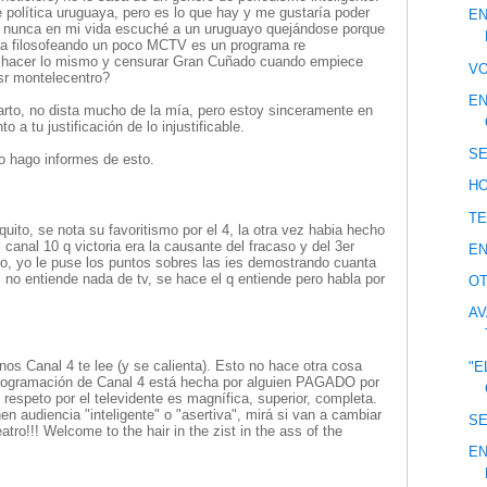
 política uruguaya, pero es lo que hay y me gustaría poder
EN
que nunca en mi vida escuché a un uruguayo quejándose porque
a filosofeando un poco MCTV es un programa re
ue hacer lo mismo y censurar Gran Cuñado cuando empiece
VO
sr montelecentro?
EN
parto, no dista mucho de la mía, pero estoy sinceramente en
 a tu justificación de lo injustificable.
S
o hago informes de esto.
HO
T
oquito, se nota su favoritismo por el 4, la otra vez habia hecho
 canal 10 q victoria era la causante del fracaso y del 3er
E
loco, yo le puse los puntos sobres las ies demostrando cuanta
i no entiende nada de tv, se hace el q entiende pero habla por
OT
AV
os Canal 4 te lee (y se calienta). Esto no hace otra cosa
"E
 programación de Canal 4 está hecha por alguien PAGADO por
 respeto por el televidente es magnífica, superior, completa.
 audiencia "inteligente" o "asertiva", mirá si van a cambiar
S
eatro!!! Welcome to the hair in the zist in the ass of the
EN