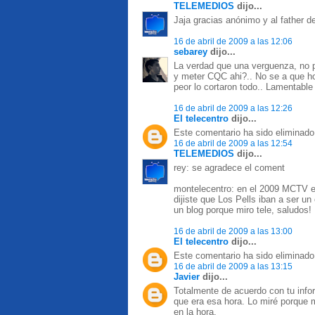
TELEMEDIOS
dijo...
Jaja gracias anónimo y al father de
16 de abril de 2009 a las 12:06
sebarey
dijo...
La verdad que una verguenza, no 
y meter CQC ahi?.. No se a que ho
peor lo cortaron todo.. Lamentable 
16 de abril de 2009 a las 12:26
El telecentro
dijo...
Este comentario ha sido eliminado 
16 de abril de 2009 a las 12:54
TELEMEDIOS
dijo...
rey: se agradece el coment
montelecentro: en el 2009 MCTV es 
dijiste que Los Pells iban a ser un
un blog porque miro tele, saludos!
16 de abril de 2009 a las 13:00
El telecentro
dijo...
Este comentario ha sido eliminado 
16 de abril de 2009 a las 13:15
Javier
dijo...
Totalmente de acuerdo con tu info
que era esa hora. Lo miré porque m
en la hora.