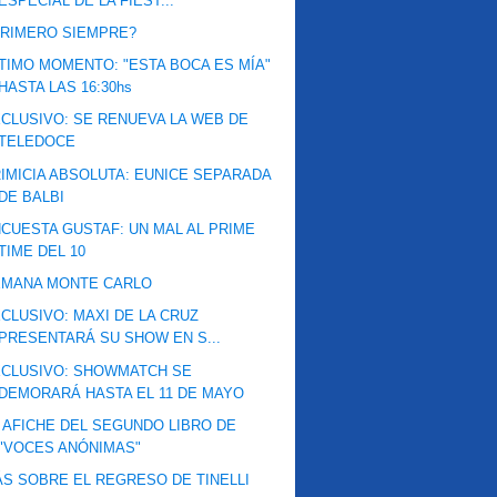
ESPECIAL DE LA FIEST...
RIMERO SIEMPRE?
TIMO MOMENTO: "ESTA BOCA ES MÍA"
HASTA LAS 16:30hs
CLUSIVO: SE RENUEVA LA WEB DE
TELEDOCE
IMICIA ABSOLUTA: EUNICE SEPARADA
DE BALBI
CUESTA GUSTAF: UN MAL AL PRIME
TIME DEL 10
EMANA MONTE CARLO
CLUSIVO: MAXI DE LA CRUZ
PRESENTARÁ SU SHOW EN S...
XCLUSIVO: SHOWMATCH SE
DEMORARÁ HASTA EL 11 DE MAYO
 AFICHE DEL SEGUNDO LIBRO DE
"VOCES ANÓNIMAS"
S SOBRE EL REGRESO DE TINELLI