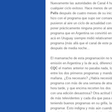
Nuevamente las autoridades de Canal 4 h
cualquier ciclo exitoso. Hace menos de u
Pells
después de cuatro meses de su inicio
hizo con el programa que supo ser comanda
pusieron al aire un ciclo de actualidad co
poner prácticamente ninguna promo al aire.
programa que en Argentina se convirtió en
acá en Uruguay siempre midió relativament
programa (más allá que el canal de este 
después de media noche...
El mamarracho de esta programación no ter
emisión en Argentina y la de acá, diferenc
CQC
el martes anterior no pasaba nada, lo
entre los dos primeros programas y manda
mañana. ¿Era necesario? ¿Había necesidad 
programa con más de una semana de atraso
hora tarde, y que encima recorten los do
con una edición desastrosa? Otra actitud
de más televidentes y cada día que pasa de
teniendo buenos programas en su grilla, la
programar. Esto indigna y más aún cuando