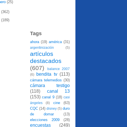
nero
(25)
8
(362)
7
(189)
Tags
ahora
(19)
américa
(31)
argentinización
(5)
artículos
destacados
(607)
balance 2007
bendita tv
(113)
(6)
cámara telemedios
(30)
cámara testigo
(118)
canal 13
(153)
canal 9
(18)
casi
cine
(63)
ángeles
(8)
CQC
(14)
duro
disney
(5)
de domar
(13)
elecciones 2009
(28)
encuestas
(249)