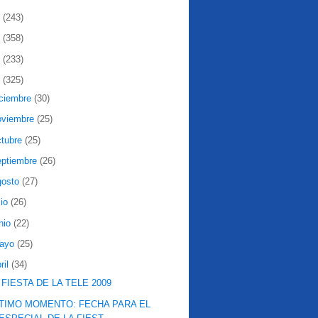
2
(243)
1
(358)
0
(233)
9
(325)
iciembre
(30)
oviembre
(25)
ctubre
(25)
eptiembre
(26)
gosto
(27)
lio
(26)
nio
(22)
ayo
(25)
ril
(34)
 FIESTA DE LA TELE 2009
TIMO MOMENTO: FECHA PARA EL