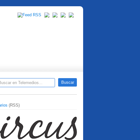
rios
(RSS)