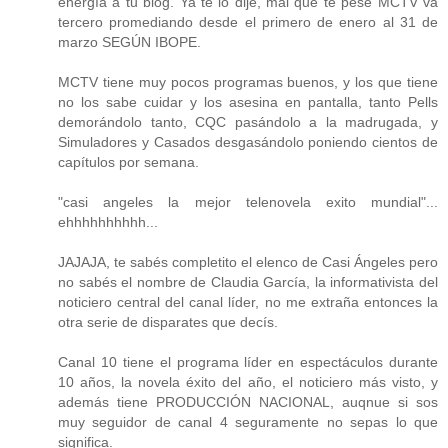
energía a tu blog. Ya te lo dije, mal que te pese MCTV va
tercero promediando desde el primero de enero al 31 de
marzo SEGÚN IBOPE.
MCTV tiene muy pocos programas buenos, y los que tiene
no los sabe cuidar y los asesina en pantalla, tanto Pells
demorándolo tanto, CQC pasándolo a la madrugada, y
Simuladores y Casados desgasándolo poniendo cientos de
capítulos por semana.
"casi angeles la mejor telenovela exito mundial"...
ehhhhhhhhhh...
JAJAJA, te sabés completito el elenco de Casi Ángeles pero
no sabés el nombre de Claudia García, la informativista del
noticiero central del canal líder, no me extraña entonces la
otra serie de disparates que decís.
Canal 10 tiene el programa líder en espectáculos durante
10 años, la novela éxito del año, el noticiero más visto, y
además tiene PRODUCCIÓN NACIONAL, auqnue si sos
muy seguidor de canal 4 seguramente no sepas lo que
significa.