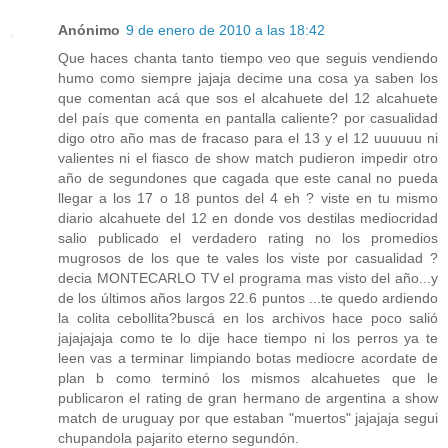
Anónimo
9 de enero de 2010 a las 18:42
Que haces chanta tanto tiempo veo que seguis vendiendo
humo como siempre jajaja decime una cosa ya saben los
que comentan acá que sos el alcahuete del 12 alcahuete
del país que comenta en pantalla caliente? por casualidad
digo otro año mas de fracaso para el 13 y el 12 uuuuuu ni
valientes ni el fiasco de show match pudieron impedir otro
año de segundones que cagada que este canal no pueda
llegar a los 17 o 18 puntos del 4 eh ? viste en tu mismo
diario alcahuete del 12 en donde vos destilas mediocridad
salio publicado el verdadero rating no los promedios
mugrosos de los que te vales los viste por casualidad ?
decia MONTECARLO TV el programa mas visto del año...y
de los últimos años largos 22.6 puntos ...te quedo ardiendo
la colita cebollita?buscá en los archivos hace poco salió
jajajajaja como te lo dije hace tiempo ni los perros ya te
leen vas a terminar limpiando botas mediocre acordate de
plan b como terminó los mismos alcahuetes que le
publicaron el rating de gran hermano de argentina a show
match de uruguay por que estaban "muertos" jajajaja segui
chupandola pajarito eterno segundón.