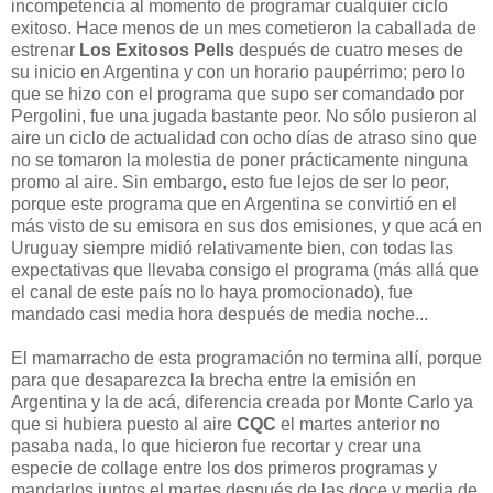
incompetencia al momento de programar cualquier ciclo
exitoso. Hace menos de un mes cometieron la caballada de
estrenar
Los Exitosos Pells
después de cuatro meses de
su inicio en Argentina y con un horario paupérrimo; pero lo
que se hizo con el programa que supo ser comandado por
Pergolini, fue una jugada bastante peor. No sólo pusieron al
aire un ciclo de actualidad con ocho días de atraso sino que
no se tomaron la molestia de poner prácticamente ninguna
promo al aire. Sin embargo, esto fue lejos de ser lo peor,
porque este programa que en Argentina se convirtió en el
más visto de su emisora en sus dos emisiones, y que acá en
Uruguay siempre midió relativamente bien, con todas las
expectativas que llevaba consigo el programa (más allá que
el canal de este país no lo haya promocionado), fue
mandado casi media hora después de media noche...
El mamarracho de esta programación no termina allí, porque
para que desaparezca la brecha entre la emisión en
Argentina y la de acá, diferencia creada por Monte Carlo ya
que si hubiera puesto al aire
CQC
el martes anterior no
pasaba nada, lo que hicieron fue recortar y crear una
especie de collage entre los dos primeros programas y
mandarlos juntos el martes después de las doce y media de