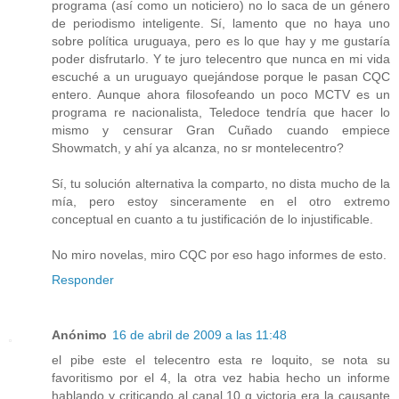
programa (así como un noticiero) no lo saca de un género
de periodismo inteligente. Sí, lamento que no haya uno
sobre política uruguaya, pero es lo que hay y me gustaría
poder disfrutarlo. Y te juro telecentro que nunca en mi vida
escuché a un uruguayo quejándose porque le pasan CQC
entero. Aunque ahora filosofeando un poco MCTV es un
programa re nacionalista, Teledoce tendría que hacer lo
mismo y censurar Gran Cuñado cuando empiece
Showmatch, y ahí ya alcanza, no sr montelecentro?
Sí, tu solución alternativa la comparto, no dista mucho de la
mía, pero estoy sinceramente en el otro extremo
conceptual en cuanto a tu justificación de lo injustificable.
No miro novelas, miro CQC por eso hago informes de esto.
Responder
Anónimo
16 de abril de 2009 a las 11:48
el pibe este el telecentro esta re loquito, se nota su
favoritismo por el 4, la otra vez habia hecho un informe
hablando y criticando al canal 10 q victoria era la causante