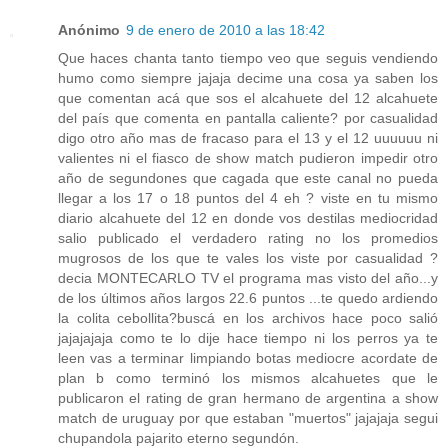
Anónimo
9 de enero de 2010 a las 18:42
Que haces chanta tanto tiempo veo que seguis vendiendo
humo como siempre jajaja decime una cosa ya saben los
que comentan acá que sos el alcahuete del 12 alcahuete
del país que comenta en pantalla caliente? por casualidad
digo otro año mas de fracaso para el 13 y el 12 uuuuuu ni
valientes ni el fiasco de show match pudieron impedir otro
año de segundones que cagada que este canal no pueda
llegar a los 17 o 18 puntos del 4 eh ? viste en tu mismo
diario alcahuete del 12 en donde vos destilas mediocridad
salio publicado el verdadero rating no los promedios
mugrosos de los que te vales los viste por casualidad ?
decia MONTECARLO TV el programa mas visto del año...y
de los últimos años largos 22.6 puntos ...te quedo ardiendo
la colita cebollita?buscá en los archivos hace poco salió
jajajajaja como te lo dije hace tiempo ni los perros ya te
leen vas a terminar limpiando botas mediocre acordate de
plan b como terminó los mismos alcahuetes que le
publicaron el rating de gran hermano de argentina a show
match de uruguay por que estaban "muertos" jajajaja segui
chupandola pajarito eterno segundón.