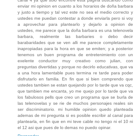
enviar mi opinion en cuanto a los horarios de doña barbara
y justo a tiempo y tal vez este no sea el medio correcto y
ustedes me puedan contestar a donde enviarla pero si voy
a aprovechar para plantearlo y dejarlo a opinion de
ustedes, me parece que la doña barbara es una telenovela
barbara, realmente las barbaries o debo decir
barabaridades que se ven alli me parece completamente
inapropiadas para la hora en que se emiten; y a posterior
tenemos un buen programa de entretenimiento con un
exelente conductor muy creativo como julian, con
preguntas divertidas y porque no decirlo educativas, que va
a una hora lamentable pues termina re tarde para poder
disfrutarlo en familia. En fin que si bien comprendo que
ustedes tambien se estan quejando por lo tarde que va cqc,
que tambien me encanta, yo me quejo por lo tarde que va
los fabulosos pells que creo un programa que se burla de
las telenovelas y se rie de muchos personajes reales sin
ser discriminatorio. mi humilde opinion quedo planteada
ademas de mi pregunta si es posible escribir al canal para
plantearla, en fin que en mi teve cable no tengo ni el 10 ni
el 12 asi que pues de lo demas no puedo opinar.
Responder