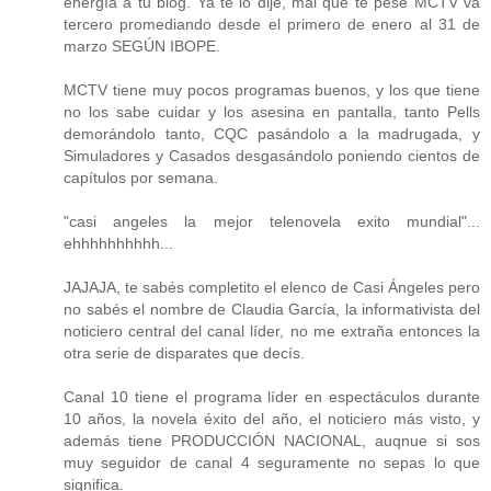
energía a tu blog. Ya te lo dije, mal que te pese MCTV va
tercero promediando desde el primero de enero al 31 de
marzo SEGÚN IBOPE.
MCTV tiene muy pocos programas buenos, y los que tiene
no los sabe cuidar y los asesina en pantalla, tanto Pells
demorándolo tanto, CQC pasándolo a la madrugada, y
Simuladores y Casados desgasándolo poniendo cientos de
capítulos por semana.
"casi angeles la mejor telenovela exito mundial"...
ehhhhhhhhhh...
JAJAJA, te sabés completito el elenco de Casi Ángeles pero
no sabés el nombre de Claudia García, la informativista del
noticiero central del canal líder, no me extraña entonces la
otra serie de disparates que decís.
Canal 10 tiene el programa líder en espectáculos durante
10 años, la novela éxito del año, el noticiero más visto, y
además tiene PRODUCCIÓN NACIONAL, auqnue si sos
muy seguidor de canal 4 seguramente no sepas lo que
significa.