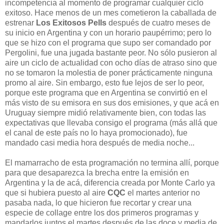
incompetencia al momento de programar cualquier ciclo
exitoso. Hace menos de un mes cometieron la caballada de
estrenar
Los Exitosos Pells
después de cuatro meses de
su inicio en Argentina y con un horario paupérrimo; pero lo
que se hizo con el programa que supo ser comandado por
Pergolini, fue una jugada bastante peor. No sólo pusieron al
aire un ciclo de actualidad con ocho días de atraso sino que
no se tomaron la molestia de poner prácticamente ninguna
promo al aire. Sin embargo, esto fue lejos de ser lo peor,
porque este programa que en Argentina se convirtió en el
más visto de su emisora en sus dos emisiones, y que acá en
Uruguay siempre midió relativamente bien, con todas las
expectativas que llevaba consigo el programa (más allá que
el canal de este país no lo haya promocionado), fue
mandado casi media hora después de media noche...
El mamarracho de esta programación no termina allí, porque
para que desaparezca la brecha entre la emisión en
Argentina y la de acá, diferencia creada por Monte Carlo ya
que si hubiera puesto al aire
CQC
el martes anterior no
pasaba nada, lo que hicieron fue recortar y crear una
especie de collage entre los dos primeros programas y
mandarlos juntos el martes después de las doce y media de