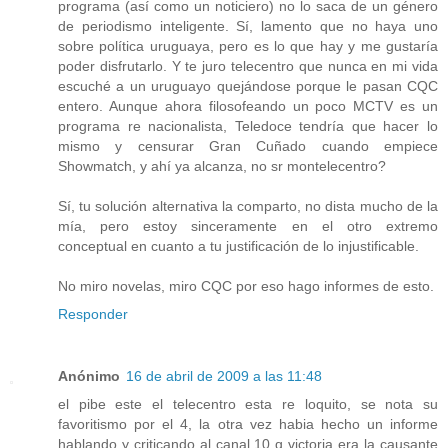
programa (así como un noticiero) no lo saca de un género
de periodismo inteligente. Sí, lamento que no haya uno
sobre política uruguaya, pero es lo que hay y me gustaría
poder disfrutarlo. Y te juro telecentro que nunca en mi vida
escuché a un uruguayo quejándose porque le pasan CQC
entero. Aunque ahora filosofeando un poco MCTV es un
programa re nacionalista, Teledoce tendría que hacer lo
mismo y censurar Gran Cuñado cuando empiece
Showmatch, y ahí ya alcanza, no sr montelecentro?
Sí, tu solución alternativa la comparto, no dista mucho de la
mía, pero estoy sinceramente en el otro extremo
conceptual en cuanto a tu justificación de lo injustificable.
No miro novelas, miro CQC por eso hago informes de esto.
Responder
Anónimo
16 de abril de 2009 a las 11:48
el pibe este el telecentro esta re loquito, se nota su
favoritismo por el 4, la otra vez habia hecho un informe
hablando y criticando al canal 10 q victoria era la causante