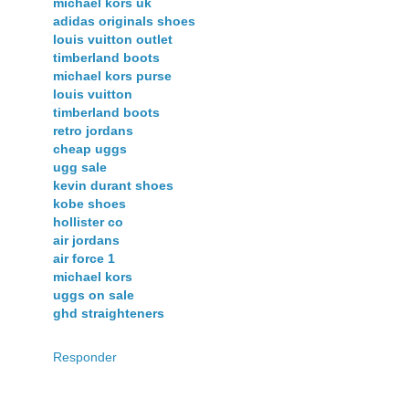
michael kors uk
adidas originals shoes
louis vuitton outlet
timberland boots
michael kors purse
louis vuitton
timberland boots
retro jordans
cheap uggs
ugg sale
kevin durant shoes
kobe shoes
hollister co
air jordans
air force 1
michael kors
uggs on sale
ghd straighteners
Responder