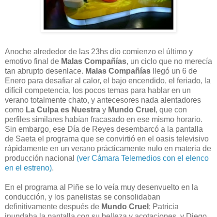
Anoche alrededor de las 23hs dio comienzo el último y
emotivo final de
Malas Compañías
, un ciclo que no merecía
tan abrupto desenlace.
Malas Compañías
llegó un 6 de
Enero para desafiar al calor, el bajo encendido, el feriado, la
difícil competencia, los pocos temas para hablar en un
verano totalmente chato, y antecesores nada alentadores
como
La Culpa es Nuestra
y
Mundo Cruel
, que con
perfiles similares habían fracasado en ese mismo horario.
Sin embargo, ese Día de Reyes desembarcó a la pantalla
de Saeta el programa que se convirtió en el oasis televisivo
rápidamente en un verano prácticamente nulo en materia de
producción nacional
(ver Cámara Telemedios con el elenco
en el estreno)
.
En el programa al Piñe se lo veía muy desenvuelto en la
conducción, y los panelistas se consolidaban
definitivamente después de
Mundo Cruel
; Patricia
inundaba la pantalla con su belleza y acotaciones, y Diego