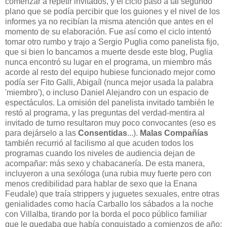
comenzar a repetir invitados, y el ciclo pasó a tal segundo
plano que se podía percibir que los guiones y el nivel de los
informes ya no recibían la misma atención que antes en el
momento de su elaboración. Fue así como el ciclo intentó
tomar otro rumbo y trajo a Sergio Puglia como panelista fijo,
que si bien lo bancamos a muerte desde este blog, Puglia
nunca encontró su lugar en el programa, un miembro más
acorde al resto del equipo hubiese funcionado mejor como
podía ser Fito Galli, Abigaíl (nunca mejor usada la palabra
'miembro'), o incluso Daniel Alejandro con un espacio de
espectáculos. La omisión del panelista invitado también le
restó al programa, y las preguntas del verdad-mentira al
invitado de turno resultaron muy poco convocantes (eso es
para dejárselo a las
Consentidas
...).
Malas Compañías
también recurrió al facilismo al que acuden todos los
programas cuando los niveles de audiencia dejan de
acompañar: más sexo y chabacanería. De esta manera,
incluyeron a una sexóloga (una rubia muy fuerte pero con
menos credibilidad para hablar de sexo que la Enana
Feudale) que traía strippers y juguetes sexuales, entre otras
genialidades como hacía Carballo los sábados a la noche
con Villalba, tirando por la borda el poco público familiar
que le quedaba que había conquistado a comienzos de año;