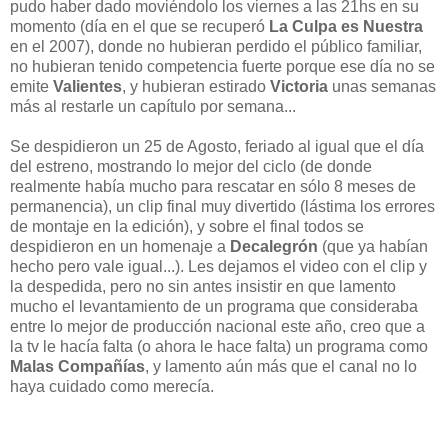
pudo haber dado moviéndolo los viernes a las 21hs en su
momento (día en el que se recuperó
La Culpa es Nuestra
en el 2007), donde no hubieran perdido el público familiar,
no hubieran tenido competencia fuerte porque ese día no se
emite
Valientes
, y hubieran estirado
Victoria
unas semanas
más al restarle un capítulo por semana...
Se despidieron un 25 de Agosto, feriado al igual que el día
del estreno, mostrando lo mejor del ciclo (de donde
realmente había mucho para rescatar en sólo 8 meses de
permanencia), un clip final muy divertido (lástima los errores
de montaje en la edición), y sobre el final todos se
despidieron en un homenaje a
Decalegrón
(que ya habían
hecho pero vale igual...). Les dejamos el video con el clip y
la despedida, pero no sin antes insistir en que lamento
mucho el levantamiento de un programa que consideraba
entre lo mejor de producción nacional este año, creo que a
la tv le hacía falta (o ahora le hace falta) un programa como
Malas Compañías
, y lamento aún más que el canal no lo
haya cuidado como merecía.