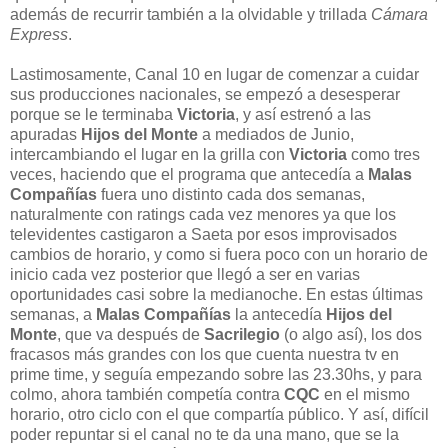
además de recurrir también a la olvidable y trillada
Cámara
Express
.
Lastimosamente, Canal 10 en lugar de comenzar a cuidar
sus producciones nacionales, se empezó a desesperar
porque se le terminaba
Victoria
, y así estrenó a las
apuradas
Hijos del Monte
a mediados de Junio,
intercambiando el lugar en la grilla con
Victoria
como tres
veces, haciendo que el programa que antecedía a
Malas
Compañías
fuera uno distinto cada dos semanas,
naturalmente con ratings cada vez menores ya que los
televidentes castigaron a Saeta por esos improvisados
cambios de horario, y como si fuera poco con un horario de
inicio cada vez posterior que llegó a ser en varias
oportunidades casi sobre la medianoche. En estas últimas
semanas, a
Malas Compañías
la antecedía
Hijos del
Monte
, que va después de
Sacrilegio
(o algo así), los dos
fracasos más grandes con los que cuenta nuestra tv en
prime time, y seguía empezando sobre las 23.30hs, y para
colmo, ahora también competía contra
CQC
en el mismo
horario, otro ciclo con el que compartía público. Y así, difícil
poder repuntar si el canal no te da una mano, que se la