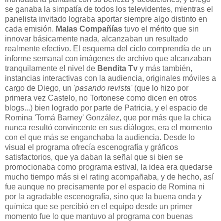
se ganaba la simpatía de todos los televidentes, mientras el
panelista invitado lograba aportar siempre algo distinto en
cada emisión.
Malas Compañías
tuvo el mérito que sin
innovar básicamente nada, alcanzaban un resultado
realmente efectivo. El esquema del ciclo comprendía de un
informe semanal con imágenes de archivo que alcanzaban
tranquilamente el nivel de
Bendita Tv
y más también,
instancias interactivas con la audiencia, originales móviles a
cargo de Diego, un
'pasando revista'
(que lo hizo por
primera vez Castelo, no Tortonese como dicen en otros
blogs...) bien logrado por parte de Patricia, y el espacio de
Romina 'Tomá Barney' González, que por más que la chica
nunca resultó convincente en sus diálogos, era el momento
con el que más se enganchaba la audiencia. Desde lo
visual el programa ofrecía escenografía y gráficos
satisfactorios, que ya daban la señal que si bien se
promocionaba como programa estival, la idea era quedarse
mucho tiempo más si el rating acompañaba, y de hecho, así
fue aunque no precisamente por el espacio de Romina ni
por la agradable escenografía, sino que la buena onda y
química que se percibió en el equipo desde un primer
momento fue lo que mantuvo al programa con buenas