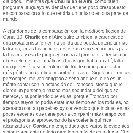
diálogos..; mientras que
Charlie en el Aire
, como buen
programa uruguayo evidencia que tiene poco presupuesto
en comparación a lo que tendría un unitario en otra parte del
mundo.
Alejándonos de la comparación con la mediocre ficción de
Canal 10,
Charlie en el Aire
sufre también la carencia de
una protagonista femenina sólida que pueda potenciar más
la trama, todas las actrices del elenco son secundarias para
la historia y eso le juega en contra al producto, además con
el respeto de las simpáticas chicas que trabajan ahí, falta
una que esté lo suficientemente fuerte como para captar
más público masculino, y también joven... Siguiendo con los
personajes, me veo obligado a señalar que si bien es un
mérito contar con la actuación de Troncoso, siento que le
dieron un personaje mucho más secundario del que se
merece, y suponiendo que es así porque Troncoso por
tiempos suyos no podía estar más tiempo en los rodajes, no
acertaron con su papel; estoy convencido que incluso en las
pocas escenas que tiene podría compartir más tiempo con
el protagonista, aprovechando la excelente química
alcanzada en
Gorda
, no tengo duda que varios televidentes
sintonizaron este unitario para tener más de esta dupla. Otro