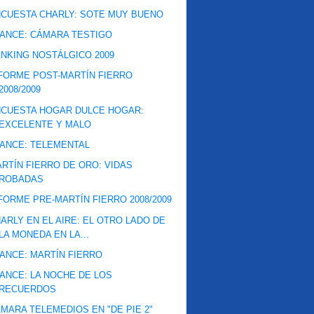
CUESTA CHARLY: SOTE MUY BUENO
ANCE: CÁMARA TESTIGO
NKING NOSTÁLGICO 2009
FORME POST-MARTÍN FIERRO
2008/2009
CUESTA HOGAR DULCE HOGAR:
EXCELENTE Y MALO
ANCE: TELEMENTAL
RTÍN FIERRO DE ORO: VIDAS
ROBADAS
FORME PRE-MARTÍN FIERRO 2008/2009
ARLY EN EL AIRE: EL OTRO LADO DE
LA MONEDA EN LA...
ANCE: MARTÍN FIERRO
ANCE: LA NOCHE DE LOS
RECUERDOS
MARA TELEMEDIOS EN "DE PIE 2"