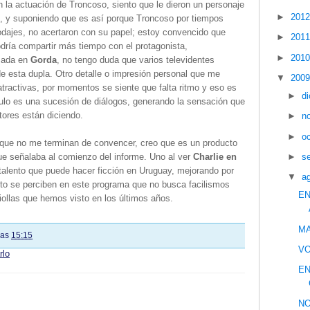
n la actuación de Troncoso, siento que le dieron un personaje
►
201
 y suponiendo que es así porque Troncoso por tiempos
odajes, no acertaron con su papel; estoy convencido que
►
201
dría compartir más tiempo con el protagonista,
►
201
zada en
Gorda
, no tengo duda que varios televidentes
de esta dupla. Otro detalle o impresión personal que me
▼
200
 atractivas, por momentos se siente que falta ritmo y eso es
►
d
ulo es una sucesión de diálogos, generando la sensación que
tores están diciendo.
►
n
►
o
s que no me terminan de convencer, creo que es un producto
►
s
ue señalaba al comienzo del informe. Uno al ver
Charlie en
alento que puede hacer ficción en Uruguay, mejorando por
▼
a
nto se perciben en este programa que no busca facilismos
EN
riollas que hemos visto en los últimos años.
MA
las
15:15
VO
rlo
EN
NO