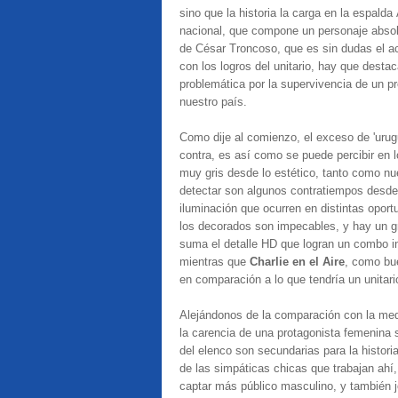
sino que la historia la carga en la espald
nacional, que compone un personaje absolu
de César Troncoso, que es sin dudas el a
con los logros del unitario, hay que destaca
problemática por la supervivencia de un p
nuestro país.
Como dije al comienzo, el exceso de 'urug
contra, es así como se puede percibir en 
muy gris desde lo estético, tanto como nu
detectar son algunos contratiempos desde
iluminación que ocurren en distintas opor
los decorados son impecables, y hay un gr
suma el detalle HD que logran un combo in
mientras que
Charlie en el Aire
, como bu
en comparación a lo que tendría un unitari
Alejándonos de la comparación con la med
la carencia de una protagonista femenina 
del elenco son secundarias para la histori
de las simpáticas chicas que trabajan ahí,
captar más público masculino, y también j