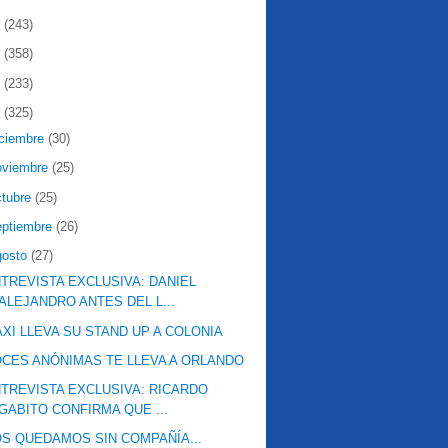
2
(243)
1
(358)
0
(233)
9
(325)
iciembre
(30)
oviembre
(25)
ctubre
(25)
eptiembre
(26)
gosto
(27)
TREVISTA EXCLUSIVA: DANIEL
ALEJANDRO ANTES DEL L...
XI LLEVA SU STAND UP A COLONIA
CES ANÓNIMAS TE LLEVA A ORLANDO
TREVISTA EXCLUSIVA: RICARDO
GABITO CONFIRMA QUE ...
S QUEDAMOS SIN COMPAÑÍA...