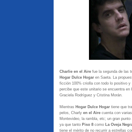
Charlie en el Aire
fue la segunda de las t
Hogar Dulce Hogar
en Saeta. La propues
ficción 100% criolla con todo lo positivo y
percibe que este unitario se encuentra en
Graciela Rodríguez y Cristina Morán.
Mientras
Hogar Dulce Hogar
tiene que tra
pelos, Charly
en el Aire
cuenta con
varia
Montevideo, la rambla, etc; un gran punto
ya que tanto
Piso 8
como
La Oveja Negr
tiene el mérito de no recurrir a estrellas 