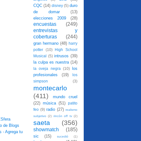
CQC
(14)
duro
disney
(5)
de domar
(13)
elecciones 2009
(28)
encuestas
(249)
entrevistas y
coberturas
(244)
gran hermano
(48)
harry
potter
(10)
High School
intrusos
(39)
Musical
(5)
la culpa es nuestra
(14)
los
la oveja negra
(10)
profesionales
(19)
los
simpson
(3)
montecarlo
(411)
mundo cruel
(22)
música
(51)
patito
radio
(27)
feo
(9)
realismo
subjetivo
(2)
rincón off tv
(2)
saeta
(356)
showmatch
(185)
sic
(15)
sucedió
(1)