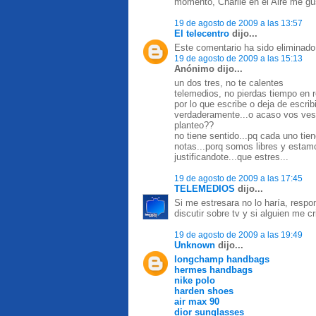
momento, Charlie en el Aire me gu
19 de agosto de 2009 a las 13:57
El telecentro
dijo...
Este comentario ha sido eliminado 
19 de agosto de 2009 a las 15:13
Anónimo dijo...
un dos tres, no te calentes
telemedios, no pierdas tiempo en r
por lo que escribe o deja de escrib
verdaderamente...o acaso vos ves 
planteo??
no tiene sentido...pq cada uno tien
notas...porq somos libres y estamo
justificandote...que estres...
19 de agosto de 2009 a las 17:45
TELEMEDIOS
dijo...
Si me estresara no lo haría, resp
discutir sobre tv y si alguien me c
19 de agosto de 2009 a las 19:49
Unknown
dijo...
longchamp handbags
hermes handbags
nike polo
harden shoes
air max 90
dior sunglasses