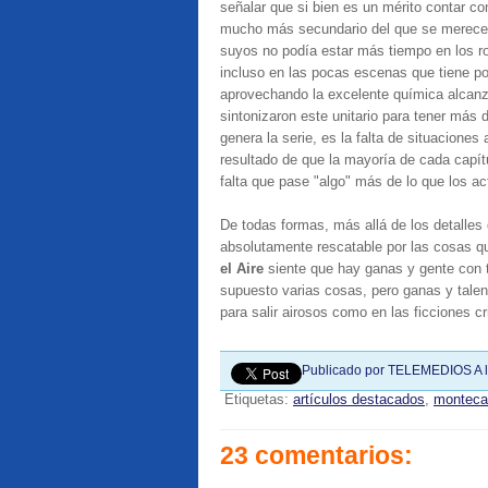
señalar que si bien es un mérito contar co
mucho más secundario del que se merece,
suyos no podía estar más tiempo en los r
incluso en las pocas escenas que tiene po
aprovechando la excelente química alcan
sintonizaron este unitario para tener más 
genera la serie, es la falta de situaciones
resultado de que la mayoría de cada capít
falta que pase "algo" más de lo que los ac
De todas formas, más allá de los detalle
absolutamente rescatable por las cosas q
el Aire
siente que hay ganas y gente con t
supuesto varias cosas, pero ganas y tale
para salir airosos como en las ficciones c
Publicado por
TELEMEDIOS
A 
Etiquetas:
artículos destacados
,
monteca
23 comentarios: