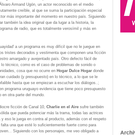
a Álvaro Armand Ugón, un actor reconocido en el medio
tamente creíble, al que se suma la participación especial
ctor más importante del momento en nuestro país. Siguiendo
r también la idea original que da lugar a la historia, la
rograma de radio, que es totalmente verosímil y más en
uayidad' a un programa es muy difícil que no le juegue en
los tristes decorados y vestimenta que componen una ficción
estro amargado y avejentado país. Otro defecto fácil de
 lo técnico, como es el caso de problemas de sonido o
tunidades, cosa que no ocurre en
Hogar Dulce Hogar
donde
an cuidado (y presupuesto) en lo técnico, a lo que se le
falible hasta que se empiezan a escuchar los diálogos..;
en programa uruguayo evidencia que tiene poco presupuesto
o en otra parte del mundo.
iocre ficción de Canal 10,
Charlie en el Aire
sufre también
sólida que pueda potenciar más la trama, todas las actrices
a y eso le juega en contra al producto, además con el respeto
 falta una que esté lo suficientemente fuerte como para
oven... Siguiendo con los personajes, me veo obligado a
Archi