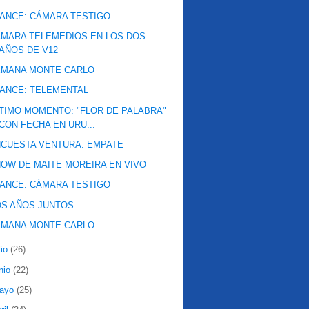
ANCE: CÁMARA TESTIGO
MARA TELEMEDIOS EN LOS DOS
AÑOS DE V12
EMANA MONTE CARLO
ANCE: TELEMENTAL
TIMO MOMENTO: "FLOR DE PALABRA"
CON FECHA EN URU...
CUESTA VENTURA: EMPATE
OW DE MAITE MOREIRA EN VIVO
ANCE: CÁMARA TESTIGO
S AÑOS JUNTOS...
EMANA MONTE CARLO
lio
(26)
nio
(22)
ayo
(25)