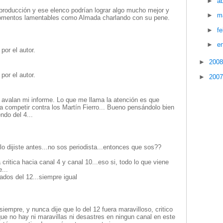
►
ab
roducción y ese elenco podrían lograr algo mucho mejor y
►
m
momentos lamentables como Almada charlando con su pene.
►
f
►
e
por el autor.
►
200
por el autor.
►
200
s, avalan mi informe. Lo que me llama la atención es que
a competir contra los Martín Fierro... Bueno pensándolo bien
ndo del 4...
lo dijiste antes...no sos periodista...entonces que sos??
 critica hacia canal 4 y canal 10...eso si, todo lo que viene
...
ados del 12...siempre igual
siempre, y nunca dije que lo del 12 fuera maravilloso, critico
 que no hay ni maravillas ni desastres en ningun canal en este