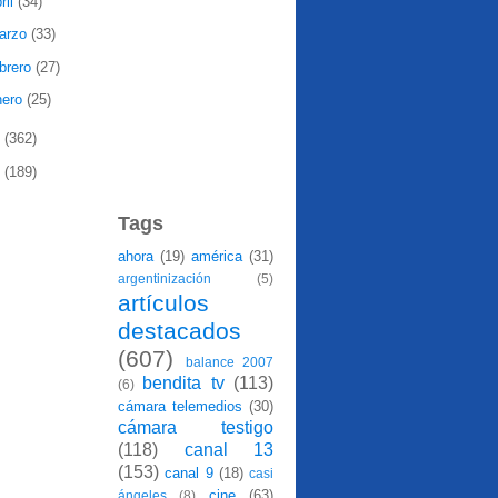
ril
(34)
arzo
(33)
ebrero
(27)
nero
(25)
8
(362)
7
(189)
Tags
ahora
(19)
américa
(31)
argentinización
(5)
artículos
destacados
(607)
balance 2007
bendita tv
(113)
(6)
cámara telemedios
(30)
cámara testigo
(118)
canal 13
(153)
canal 9
(18)
casi
cine
(63)
ángeles
(8)