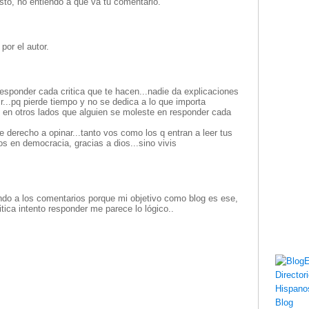
stó, no entiendo a qué va tu comentario.
por el autor.
esponder cada critica que te hacen...nadie da explicaciones
ir...pq pierde tiempo y no se dedica a lo que importa
en otros lados que alguien se moleste en responder cada
e derecho a opinar...tanto vos como los q entran a leer tus
s en democracia, gracias a dios...sino vivis
ondo a los comentarios porque mi objetivo como blog es ese,
ritica intento responder me parece lo lógico..