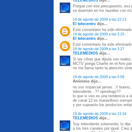
TELEMEDIOS
dijo...
Porque con ese presupuesto, esa p
se duermen en los laureles con 
18 de agosto de 2009 a las 22:13
El telecentro
dijo...
Este comentario ha sido eliminado 
19 de agosto de 2009 a las 3:25
El telecentro
dijo...
Este comentario ha sido eliminado 
19 de agosto de 2009 a las 3:27
TELEMEDIOS
dijo...
Si las cifras que dijiste son reale
MCTV ponga Charlie en el Aire par
no me llama tanto la atención vinie
19 de agosto de 2009 a las 5:09
Anónimo dijo...
no sos imparcial jamas...!! bueno, 
televidente...?? opinólogo??
lo que si veo es una tendencia a la
de canal 12 es maravilloso siempre
y por supuesto los productos enlat
19 de agosto de 2009 a las 13:16
TELEMEDIOS
dijo...
Soy televidente solamente, lo dije 
a los tres canales por igual. Creo