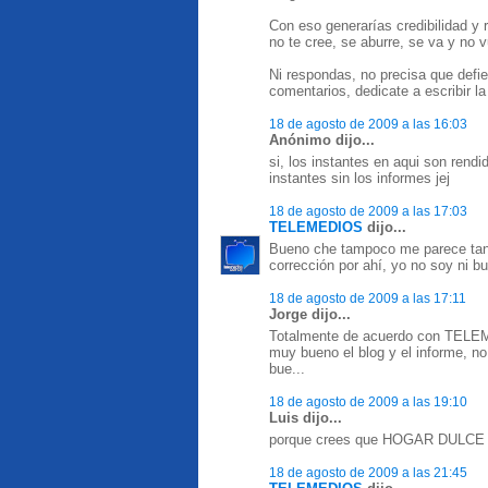
Con eso generarías credibilidad y r
no te cree, se aburre, se va y no v
Ni respondas, no precisa que defi
comentarios, dedicate a escribir la
18 de agosto de 2009 a las 16:03
Anónimo dijo...
si, los instantes en aqui son rendi
instantes sin los informes jej
18 de agosto de 2009 a las 17:03
TELEMEDIOS
dijo...
Bueno che tampoco me parece tan 
corrección por ahí, yo no soy ni bu
18 de agosto de 2009 a las 17:11
Jorge dijo...
Totalmente de acuerdo con TELEM
muy bueno el blog y el informe, no
bue...
18 de agosto de 2009 a las 19:10
Luis dijo...
porque crees que HOGAR DULCE
18 de agosto de 2009 a las 21:45