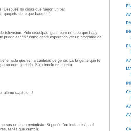
EN
as. Después no digas que fueron un par.
 quejarte de lo que hace el 4.
AV
RA
IN
de televisión. Pido disculpas igual, pero no creo que haay
que puedo escribir como gente esperando ver un programa de
EN
AV
 tiene nada que ver la cantidad de gente. Es la gente que te
que no cambia nada. Sólo tenelo en cuenta.
MA
IN
CH
 ultimo capitulo...!
AV
AV
o sos un buen periodista. Si ponés "en instantes", así
ores, tenés que cumplir.
CÁ