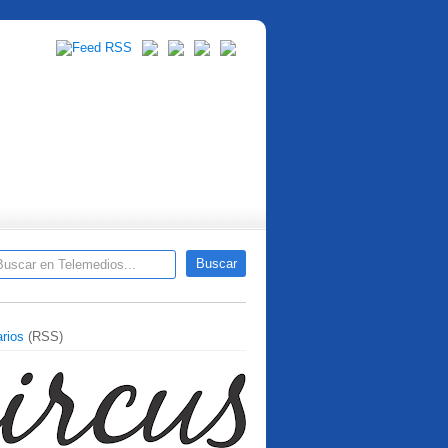
rios
(RSS)