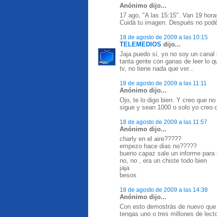
Anónimo dijo...
17 ago, "A las 15:15". Van 19 hor
Cuidá tu imagen. Después no podés
18 de agosto de 2009 a las 10:15
TELEMEDIOS
dijo...
Jaja puedo sí, yo no soy un canal 
tanta gente con ganas de leer lo 
tv, no tiene nada que ver...
18 de agosto de 2009 a las 11:11
Anónimo dijo...
Ojo, te lo digo bien. Y creo que no
sigue y sean 1000 o solo yo creo 
18 de agosto de 2009 a las 11:57
Anónimo dijo...
charly en el aire?????
empezo hace dias no?????
bueno capaz sale un informe para el
no, no , era un chiste todo bien
jaja
besos
18 de agosto de 2009 a las 14:38
Anónimo dijo...
Con esto demostrás de nuevo que n
tengas uno o tres millones de lect