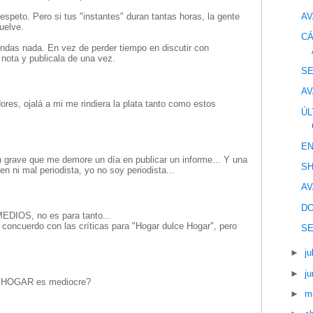
AV
espeto. Pero si tus "instantes" duran tantas horas, la gente
uelve.
CÁ
endas nada. En vez de perder tiempo en discutir con
 nota y publicala de una vez.
S
AV
dores, ojalá a mi me rindiera la plata tanto como estos
ÚL
EN
grave que me demore un día en publicar un informe... Y una
SH
en ni mal periodista, yo no soy periodista...
AV
DO
EDIOS, no es para tanto...
 concuerdo con las críticas para "Hogar dulce Hogar", pero
S
►
ju
►
ju
 HOGAR es mediocre?
►
m