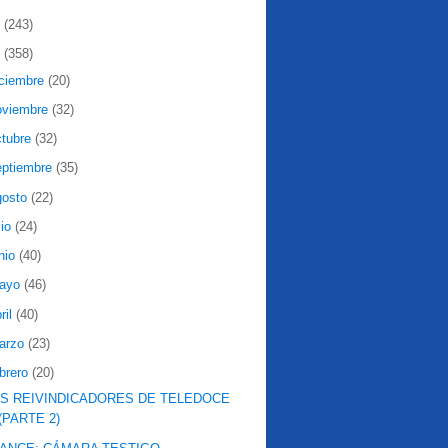
2
(243)
1
(358)
iciembre
(20)
oviembre
(32)
ctubre
(32)
eptiembre
(35)
gosto
(22)
lio
(24)
nio
(40)
ayo
(46)
ril
(40)
arzo
(23)
ebrero
(20)
S REIVINDICADORES DE TELEDOCE
(PARTE 2)