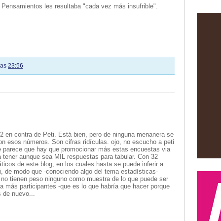
 Pensamientos les resultaba "cada vez más insufrible".
las
23:56
32 en contra de Peti. Está bien, pero de ninguna menanera se
on esos números. Son cifras ridículas. ojo, no escucho a peti
me parece que hay que promocionar más estas encuestas via
 a tener aunque sea MIL respuestas para tabular. Con 32
áticos de este blog, en los cuales hasta se puede inferir a
eti, de modo que -conociendo algo del tema estadísticas-
no tienen peso ninguno como muestra de lo que puede ser
 a más participantes -que es lo que habría que hacer porque
 de nuevo...