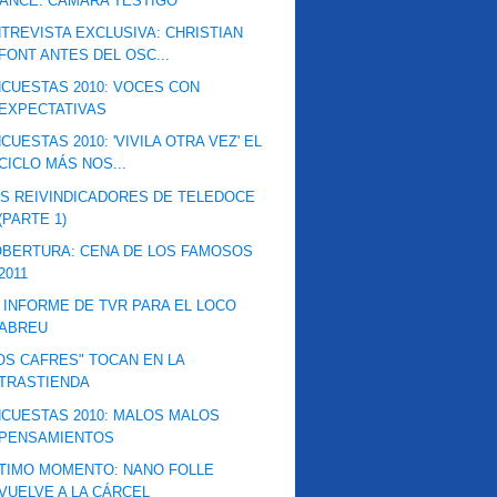
ANCE: CÁMARA TESTIGO
TREVISTA EXCLUSIVA: CHRISTIAN
FONT ANTES DEL OSC...
CUESTAS 2010: VOCES CON
EXPECTATIVAS
CUESTAS 2010: 'VIVILA OTRA VEZ' EL
CICLO MÁS NOS...
S REIVINDICADORES DE TELEDOCE
(PARTE 1)
BERTURA: CENA DE LOS FAMOSOS
2011
 INFORME DE TVR PARA EL LOCO
ABREU
OS CAFRES" TOCAN EN LA
TRASTIENDA
CUESTAS 2010: MALOS MALOS
PENSAMIENTOS
TIMO MOMENTO: NANO FOLLE
VUELVE A LA CÁRCEL