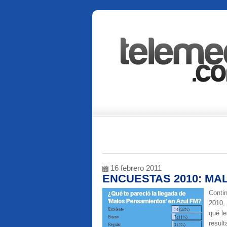
16 febrero 2011
ENCUESTAS 2010: M
Contin
2010,
qué le
resul