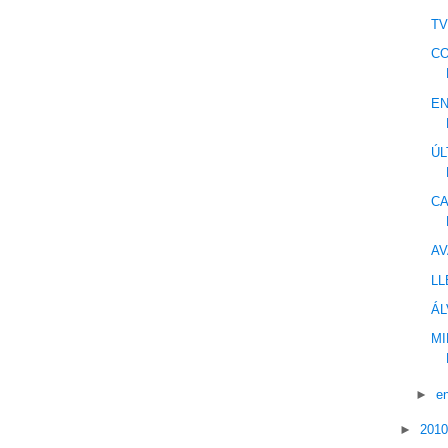
T
CO
EN
ÚL
CA
AV
LL
ÁL
MI
►
e
►
201