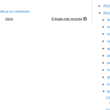
►
201
blicar un comentario
▼
201
Inicio
Entrada más reciente
►
d
►
n
►
o
►
s
►
a
►
ju
►
ju
►
m
►
ab
►
m
▼
f
LO