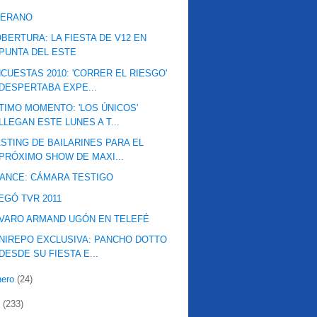
VERANO
BERTURA: LA FIESTA DE V12 EN
PUNTA DEL ESTE
CUESTAS 2010: 'CORRER EL RIESGO'
DESPERTABA EXPE...
TIMO MOMENTO: 'LOS ÚNICOS'
LLEGAN ESTE LUNES A T...
STING DE BAILARINES PARA EL
PRÓXIMO SHOW DE MAXI...
ANCE: CÁMARA TESTIGO
EGÓ TVR 2011
VARO ARMAND UGÓN EN TELEFÉ
NIREPO EXCLUSIVA: PANCHO DOTTO
DESDE SU FIESTA E...
nero
(24)
0
(233)