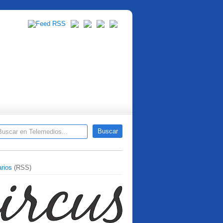
rios
(RSS)