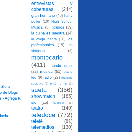
entrevistas y
coberturas
(244)
gran hermano
(48)
harry
potter
(10)
High School
intrusos
(39)
Musical
(5)
la culpa es nuestra
(14)
los
la oveja negra
(10)
profesionales
(19)
los
simpson
(3)
montecarlo
(411)
mundo cruel
(22)
música
(51)
patito
radio
(27)
feo
(9)
realismo
subjetivo
(2)
rincón off tv
(2)
saeta
(356)
showmatch
(185)
sic
(15)
sucedió
(1)
teatro
(140)
teledoce
(772)
telefé
(81)
telemedios
(130)