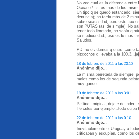
No veo cual es la diferencia entre
Oceano?...si es más de los mismo
Un tipo q se quedó estancado, sie
denuncia); no tarda más de 2 minu
sobre sexualidad, pero este tipo e
son PUTAS (asi de simple). No sab
tener todo libretado, no sabía q mi
su mediocridad., eso es lo más tri
Saludos.
PD- no olvidemos q entró ,como tan
bizcochos q llevaba a la 100.3...jaj
18 de febrero de 2011 a las 23:12
Anónimo dijo...
La misma berretada de siempre, per
malos como los de segunda pelota
muy ganso
19 de febrero de 2011 a las 3:01
Anónimo dijo...
Pettinati original, dejate de joder
Hercules por ejemplo...todo culpa tu
22 de febrero de 2011 a las 0:10
Anónimo dijo...
Inevitablemente el Uruguay a todos 
criticaban y escupían, como los de