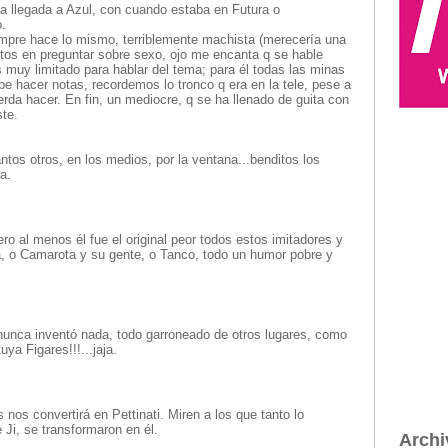
 la llegada a Azul, con cuando estaba en Futura o
.
mpre hace lo mismo, terriblemente machista (merecería una
tos en preguntar sobre sexo, ojo me encanta q se hable
s muy limitado para hablar del tema; para él todas las minas
e hacer notas, recordemos lo tronco q era en la tele, pese a
erda hacer. En fin, un mediocre, q se ha llenado de guita con
ste.
tos otros, en los medios, por la ventana...benditos los
a.
o al menos él fue el original peor todos estos imitadores y
, o Camarota y su gente, o Tanco, todo un humor pobre y
...nunca inventó nada, todo garroneado de otros lugares, como
ya Figares!!!...jaja.
nos convertirá en Pettinati. Miren a los que tanto lo
 Ji, se transformaron en él.
Archi