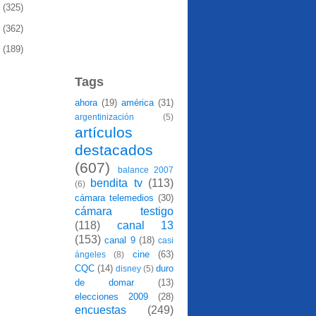
9
(325)
8
(362)
7
(189)
Tags
ahora
(19)
américa
(31)
argentinización
(5)
artículos
destacados
(607)
balance 2007
bendita tv
(113)
(6)
cámara telemedios
(30)
cámara testigo
(118)
canal 13
(153)
canal 9
(18)
casi
cine
(63)
ángeles
(8)
CQC
(14)
duro
disney
(5)
de domar
(13)
elecciones 2009
(28)
encuestas
(249)