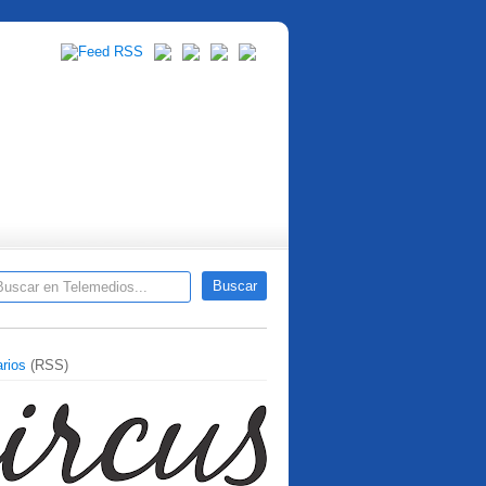
rios
(RSS)