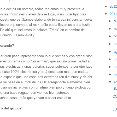
►
201
z a decidir un nombre, todos teníamos muy presente la
▼
201
encias musicales vienen de ese lugar, y un lugar típico es
opuesta que estábamos elaborando tenía esa influencia nueva
►
d
electro pop sumado al rock, sólo podía llevarnos a una fusión,
►
n
De ahí que incluimos la palabra “Freak” en el nombre del
sí quedo… Freak-a-dilly.
►
o
►
s
eparando?
►
a
r gran paso represente todo lo que somos y esa gran fusión
►
ju
tenés un tema como “Superman”, que es una power ballad a
ras eléctricas y unas baterías super potentes; y por otro lado
►
ju
a base 100% electrónica y está destinado más que nada a
►
m
n espacio que une esos dos extremos tan distintos; y de ahí
▼
ab
e se basa en el rock de los 60' agregándole elementos bien
siones increíbles con un ritmo bien pop y luego explota con
UN
tiene una base reggae, con vientos bien potentes,
CO
muchas cosas más que ya van a poder escuchar...
ro del grupo?
LU