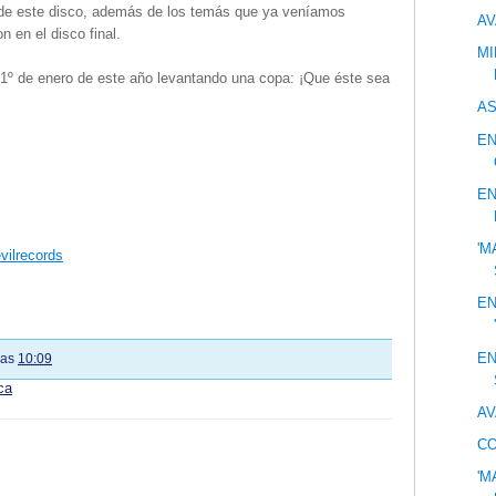
de este disco, además de los temás que ya veníamos
AV
 en el disco final.
MI
1º de enero de este año levantando una copa: ¡Que éste sea
AS
EN
EN
'M
vilrecords
EN
EN
las
10:09
ca
AV
CO
'M