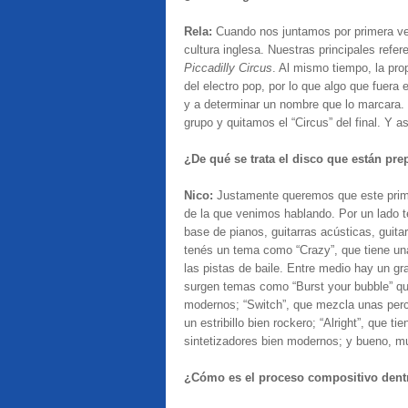
Rela:
Cuando nos juntamos por primera ve
cultura inglesa. Nuestras principales refer
Piccadilly Circus
. Al mismo tiempo, la pr
del electro pop, por lo que algo que fuera 
y a determinar un nombre que lo marcara. 
grupo y quitamos el “Circus” del final. Y a
¿De qué se trata el disco que están pr
Nico:
Justamente queremos que este prime
de la que venimos hablando. Por un lado 
base de pianos, guitarras acústicas, guitar
tenés un tema como “Crazy”, que tiene un
las pistas de baile.
Entre medio hay un gra
surgen temas como “Burst your bubble” qu
modernos; “Switch”, que mezcla unas percu
un estribillo bien rockero; “Alright”, que 
sintetizadores bien modernos; y bueno, 
¿Cómo es el proceso compositivo dent