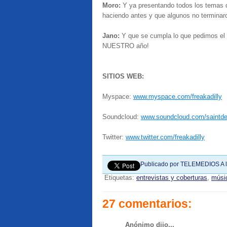
Moro:
Y ya presentando todos los temas 
haciendo antes y que algunos no terminaron
Jano:
Y que se cumpla lo que pedimos el 
NUESTRO año!
SITIOS WEB:
Myspace:
www.myspace.com/freakadilly
Soundcloud:
www.soundcloud.com/saintde
Twitter:
www.twitter.com/freakadilly
Publicado por
TELEMEDIOS
A 
Etiquetas:
entrevistas y coberturas
,
músi
27 comentarios:
Anónimo dijo...