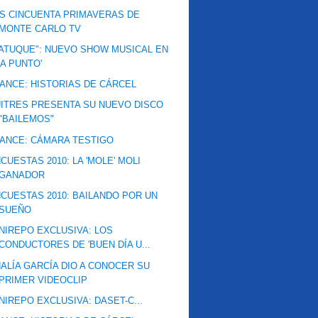
S CINCUENTA PRIMAVERAS DE
MONTE CARLO TV
ATUQUE": NUEVO SHOW MUSICAL EN
'A PUNTO'
ANCE: HISTORIAS DE CÁRCEL
ITRES PRESENTA SU NUEVO DISCO
"BAILEMOS"
ANCE: CÁMARA TESTIGO
CUESTAS 2010: LA 'MOLE' MOLI
GANADOR
CUESTAS 2010: BAILANDO POR UN
SUEÑO
NIREPO EXCLUSIVA: LOS
CONDUCTORES DE 'BUEN DÍA U...
ALÍA GARCÍA DIO A CONOCER SU
PRIMER VIDEOCLIP
NIREPO EXCLUSIVA: DASET-C...