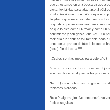
que ya estamos en una época en que algo 
cierta flexibilidad para adaptarse al públi
Zurdo Bessio me conmovió porque él lo pu
llegaba, logró que en vez de pararnos tod
dogmática, pudiésemos realmente sentir e
de que lo hice como un favor y como un ho
sentimiento y con ganas, que ver 1000 pe
memoria sin sentir absolutamente nada o 
antes de un partido de fútbol, lo que es ba
(risas) Fin del tema !!!!
¿Cuales son las metas para este año?
Joaco:
Esperamos lograr todos los objeti
además de cerrar alguna de las propuesta
Nico:
Queremos terminar de grabar este di
teníamos planeado.
Rela:
Y alguna gira. Nos encantaría volve
fechas seguidas.