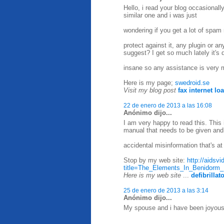
Hello, i read your blog occasionall
similar one and i was just
wondering if you get a lot of spa
protect against it, any plugin or a
suggest? I get so much lately it's 
insane so any assistance is very 
Here is my page;
swedroid.se
Visit my blog post
fax internet lo
22 de enero de 2013 a las 16:08
Anónimo dijo...
I am very happy to read this. This 
manual that needs to be given and
accidental misinformation that's at
Stop by my web site:
http://aidsv
title=The_Elements_In_Benidorm
Here is my web site
...
defibrilla
25 de enero de 2013 a las 3:14
Anónimo dijo...
My spouse and i have been joyous