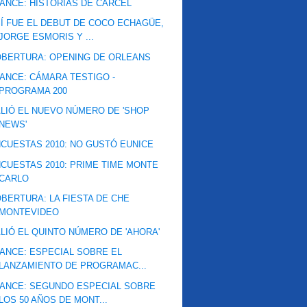
ANCE: HISTORIAS DE CÁRCEL
Í FUE EL DEBUT DE COCO ECHAGÜE,
JORGE ESMORIS Y ...
BERTURA: OPENING DE ORLEANS
ANCE: CÁMARA TESTIGO -
PROGRAMA 200
LIÓ EL NUEVO NÚMERO DE 'SHOP
NEWS'
CUESTAS 2010: NO GUSTÓ EUNICE
CUESTAS 2010: PRIME TIME MONTE
CARLO
BERTURA: LA FIESTA DE CHE
MONTEVIDEO
LIÓ EL QUINTO NÚMERO DE 'AHORA'
ANCE: ESPECIAL SOBRE EL
LANZAMIENTO DE PROGRAMAC...
ANCE: SEGUNDO ESPECIAL SOBRE
LOS 50 AÑOS DE MONT...