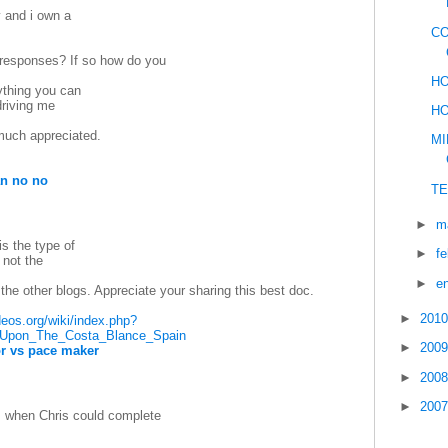
y and i own a
CO
m responses? If so how do you
HO
nything you can
driving me
HO
much appreciated.
MI
an no no
TE
►
m
is the type of
►
f
 not the
►
e
 the other blogs. Appreciate your sharing this best doc.
►
201
ideos.org/wiki/index.php?
_Upon_The_Costa_Blance_Spain
►
200
tor vs pace maker
►
200
►
200
 when Chris could complete