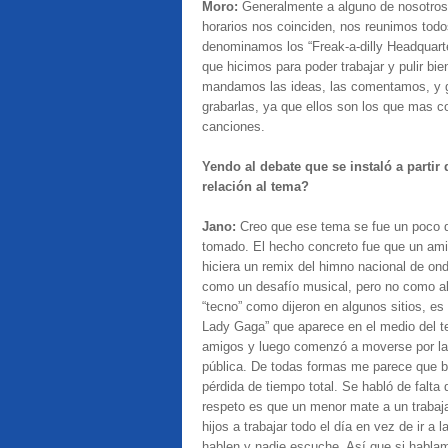
Moro:
Generalmente a alguno de nosotros s
horarios nos coinciden, nos reunimos todo
denominamos los “Freak-a-dilly Headquarte
que hicimos para poder trabajar y pulir b
mandamos las ideas, las comentamos, y g
grabarlas, ya que ellos son los que mas c
canciones.
Yendo al debate que se instaló a partir
relación al tema?
Jano:
Creo que ese tema se fue un poco 
tomado. El hecho concreto fue que un amig
hiciera un remix del himno nacional de o
como un desafío musical, pero no como a
“tecno” como dijeron en algunos sitios, es
Lady Gaga” que aparece en el medio del t
amigos y luego comenzó a moverse por las 
pública.
De todas formas me parece que bu
pérdida de tiempo total. Se habló de falta 
respeto es que un menor mate a un traba
hijos a trabajar todo el día en vez de ir a
hablen y nadie escuche. Así que si hablam