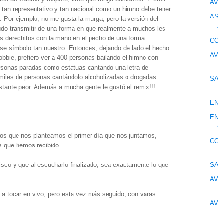
AV
tan representativo y tan nacional como un himno debe tener
AS
co. Por ejemplo, no me gusta la murga, pero la versión del
do transmitir de una forma en que realmente a muchos les
os derechitos con la mano en el pecho de una forma
CO
se símbolo tan nuestro.
Entonces, dejando de lado el hecho
AV
bbie, prefiero ver a 400 personas bailando el himno con
rsonas paradas como estatuas cantando una letra de
miles de personas cantándolo alcoholizadas o drogadas
SA
stante peor.
Además a mucha gente le gustó el remix!!!
EN
EN
vos que nos planteamos el primer día que nos juntamos,
CO
s que hemos recibido.
sco y que al escucharlo finalizado, sea exactamente lo que
SA
AV
r a tocar en vivo, pero esta vez más seguido, con varas
AV