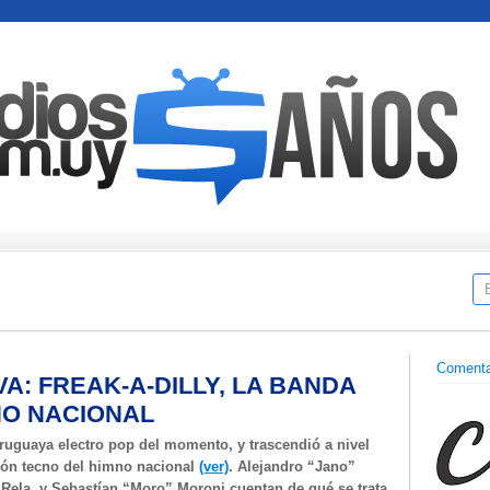
Comenta
A: FREAK-A-DILLY, LA BANDA
NO NACIONAL
ruguaya electro pop del momento, y trascendió a nivel
sión tecno del himno nacional
(ver)
. Alejandro “Jano”
Rela, y Sebastían “Moro” Moroni cuentan de qué se trata