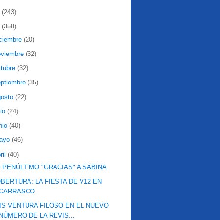
2
(243)
1
(358)
iciembre
(20)
oviembre
(32)
ctubre
(32)
eptiembre
(35)
gosto
(22)
lio
(24)
nio
(40)
ayo
(46)
ril
(40)
 PENÚLTIMO "GRACIAS" A SABINA
BERTURA: LA FIESTA DE V12 EN
CARRASCO
IS VENTURA FILOSO EN EL NUEVO
NÚMERO DE LA REVIS...