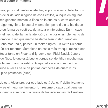
o a estilo e imagen?
sas, principalmente del electro, el pop y el rock. Intentamos
 dejar de lado ninguno de esos estilos, aunque en algunas
res géneros marcan la línea de lo que es nuestra obra en
algo muy libre, lo que al mismo tiempo le dio a la banda un
ne su forma de vestirse, de actuar e interactuar. En mi caso
 el hecho de llamar la atención, sino por el simple hecho de
cómodo. Creo que marco bastante bien lo de “Freak” en
 mucho mas Indie, parece un rocker inglés, un Keith Richards
n por recorrer. Moro tiene un estilo más tranqui, mezcla con
tocar tanto en Freak-a-dilly como con Fidel Nadal. Jano y
do Nico, lo que está bueno porque se identifica mucho más
lar en cuanto a estilos. Abajo del escenario es un tipo
sube a veces se le da por las camperas de cuero y los
pide prestadas (risas).
ado esta Alejandro, por otro lado está Jano. Y definitivamente
y es el mejor sentimiento!
En resumen, cada cual tiene un
de identificarse con cualquiera de los integrantes de Freak-a-
Archi
-a-dilly?