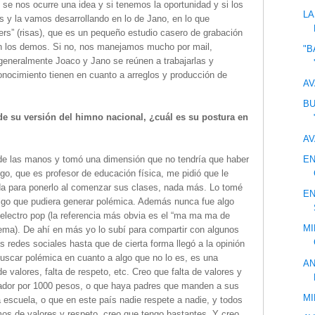
e nos ocurre una idea y si tenemos la oportunidad y si los
LA
s y la vamos desarrollando en lo de Jano, en lo que
rs” (risas), que es un pequeño estudio casero de grabación
ien los demos. Si no, nos manejamos mucho por mail,
"B
eneralmente Joaco y Jano se reúnen a trabajarlas y
onocimiento tienen en cuanto a arreglos y producción de
AV
BU
 de su versión del himno nacional, ¿cuál es su postura en
AV
EN
de las manos y tomó una dimensión que no tendría que haber
o, que es profesor de educación física, me pidió que le
nda para ponerlo al comenzar sus clases, nada más. Lo tomé
EN
lgo que pudiera generar polémica. Además nunca fue algo
 electro pop (la referencia más obvia es el “ma ma ma de
MI
ema). De ahí en más yo lo subí para compartir con algunos
redes sociales hasta que de cierta forma llegó a la opinión
scar polémica en cuanto a algo que no lo es, es una
AN
de valores, falta de respeto, etc. Creo que falta de valores y
jador por 1000 pesos, o que haya padres que manden a sus
MI
 la escuela, o que en este país nadie respete a nadie, y todos
os de valores y respeto, creo que tengo bastantes. Y creo