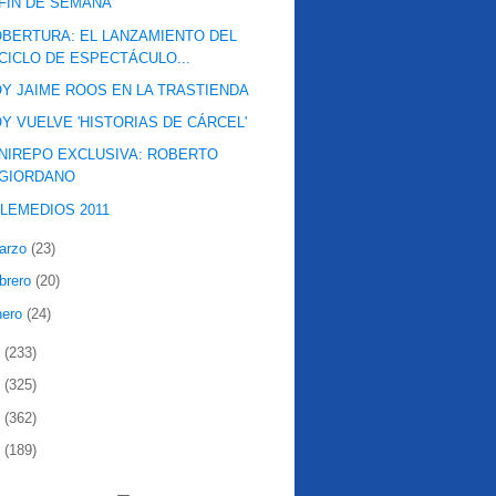
FIN DE SEMANA
BERTURA: EL LANZAMIENTO DEL
CICLO DE ESPECTÁCULO...
Y JAIME ROOS EN LA TRASTIENDA
Y VUELVE 'HISTORIAS DE CÁRCEL'
NIREPO EXCLUSIVA: ROBERTO
GIORDANO
LEMEDIOS 2011
arzo
(23)
ebrero
(20)
nero
(24)
0
(233)
9
(325)
8
(362)
7
(189)