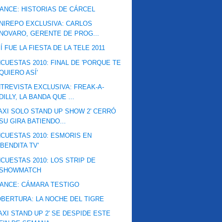
ANCE: HISTORIAS DE CÁRCEL
NIREPO EXCLUSIVA: CARLOS
NOVARO, GERENTE DE PROG...
Í FUE LA FIESTA DE LA TELE 2011
CUESTAS 2010: FINAL DE 'PORQUE TE
QUIERO ASÍ'
TREVISTA EXCLUSIVA: FREAK-A-
DILLY, LA BANDA QUE ...
AXI SOLO STAND UP SHOW 2' CERRÓ
SU GIRA BATIENDO...
CUESTAS 2010: ESMORIS EN
'BENDITA TV'
CUESTAS 2010: LOS STRIP DE
SHOWMATCH
ANCE: CÁMARA TESTIGO
BERTURA: LA NOCHE DEL TIGRE
AXI STAND UP 2' SE DESPIDE ESTE