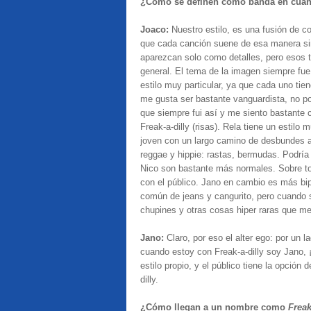
¿Cómo se definen como banda en cuant
Joaco:
Nuestro estilo, es una fusión de co
que cada canción suene de esa manera sin
aparezcan solo como detalles, pero esos t
general. El tema de la imagen siempre fue 
estilo muy particular, ya que cada uno tie
me gusta ser bastante vanguardista, no por
que siempre fui así y me siento bastante 
Freak-a-dilly (risas). Rela tiene un estilo
joven con un largo camino de desbundes aú
reggae y hippie: rastas, bermudas. Podría 
Nico son bastante más normales. Sobre to
con el público. Jano en cambio es más bipo
común de jeans y cangurito, pero cuando 
chupines y otras cosas hiper raras que me 
Jano:
Claro, por eso el alter ego: por un l
cuando estoy con Freak-a-dilly soy Jano, ¡
estilo propio, y el público tiene la opción 
dilly.
¿Cómo llegan a un nombre como
Freak