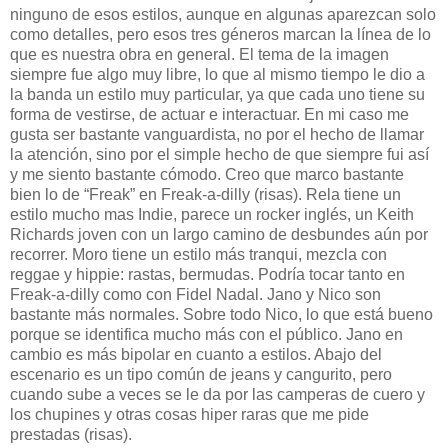
ninguno de esos estilos, aunque en algunas aparezcan solo
como detalles, pero esos tres géneros marcan la línea de lo
que es nuestra obra en general. El tema de la imagen
siempre fue algo muy libre, lo que al mismo tiempo le dio a
la banda un estilo muy particular, ya que cada uno tiene su
forma de vestirse, de actuar e interactuar. En mi caso me
gusta ser bastante vanguardista, no por el hecho de llamar
la atención, sino por el simple hecho de que siempre fui así
y me siento bastante cómodo. Creo que marco bastante
bien lo de “Freak” en Freak-a-dilly (risas). Rela tiene un
estilo mucho mas Indie, parece un rocker inglés, un Keith
Richards joven con un largo camino de desbundes aún por
recorrer. Moro tiene un estilo más tranqui, mezcla con
reggae y hippie: rastas, bermudas. Podría tocar tanto en
Freak-a-dilly como con Fidel Nadal. Jano y Nico son
bastante más normales. Sobre todo Nico, lo que está bueno
porque se identifica mucho más con el público. Jano en
cambio es más bipolar en cuanto a estilos. Abajo del
escenario es un tipo común de jeans y cangurito, pero
cuando sube a veces se le da por las camperas de cuero y
los chupines y otras cosas hiper raras que me pide
prestadas (risas).