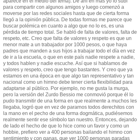
aparece en el medio del tema). De ahí en más yo lo subí
para compartir con algunos amigos y luego comenzó a
moverse por las redes sociales hasta que de cierta forma
llegó a la opinión pública.
De todas formas me parece que
buscar polémica en cuanto a algo que no lo es, es una
pérdida de tiempo total. Se habló de falta de valores, falta de
respeto, etc. Creo que falta de valores y respeto es que un
menor mate a un trabajador por 1000 pesos, o que haya
padres que manden a sus hijos a trabajar todo el día en vez
de ir a la escuela, o que en este país nadie respete a nadie,
y todos hablen y nadie escuche. Así que si hablamos de
valores y respeto, creo que tengo bastantes. Y creo que ya
estamos en una época en que algo tan representativo y tan
nacional como un himno debe tener cierta flexibilidad para
adaptarse al público. Por ejemplo, no me gusta la murga,
pero la versión del Zurdo Bessio me conmovió porque él lo
pudo transmitir de una forma en que realmente a muchos les
llegaba, logró que en vez de pararnos todos derechitos con
la mano en el pecho de una forma dogmática, pudiésemos
realmente sentir ese símbolo tan nuestro.
Entonces, dejando
de lado el hecho de que lo hice como un favor y como un
hobbie, prefiero ver a 400 personas bailando el himno con
sentimiento y con ganas, que ver 1000 personas paradas