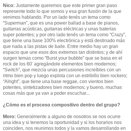
Nico:
Justamente queremos que este primer gran paso
represente todo lo que somos y esa gran fusión de la que
venimos hablando. Por un lado tenés un tema como
“Superman”, que es una power ballad a base de pianos,
guitarras acústicas, guitarras eléctricas y unas baterías
super potentes; y por otro lado tenés un tema como “Crazy”,
que tiene una base 100% electrónica y está destinado más
que nada a las pistas de baile.
Entre medio hay un gran
espacio que une esos dos extremos tan distintos; y de ahí
surgen temas como “Burst your bubble” que se basa en el
rock de los 60' agregándole elementos bien modernos;
“Switch”, que mezcla unas percusiones increíbles con un
ritmo bien pop y luego explota con un estribillo bien rockero;
“Alright”, que tiene una base reggae, con vientos bien
potentes, sintetizadores bien modernos; y bueno, muchas
cosas más que ya van a poder escuchar...
¿Cómo es el proceso compositivo dentro del grupo?
Moro:
Generalmente a alguno de nosotros se nos ocurre
una idea y si tenemos la oportunidad y si los horarios nos
coinciden, nos reunimos todos y la vamos desarrollando en