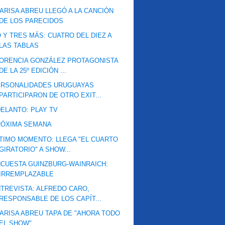
ARISA ABREU LLEGÓ A LA CANCIÓN
DE LOS PARECIDOS
 Y TRES MÁS: CUATRO DEL DIEZ A
LAS TABLAS
ORENCIA GONZÁLEZ PROTAGONISTA
DE LA 25º EDICIÓN ...
ERSONALIDADES URUGUAYAS
PARTICIPARON DE OTRO EXIT...
ELANTO: PLAY TV
RÓXIMA SEMANA
TIMO MOMENTO: LLEGA "EL CUARTO
GIRATORIO" A SHOW...
CUESTA GUINZBURG-WAINRAICH:
IRREMPLAZABLE
TREVISTA: ALFREDO CARO,
RESPONSABLE DE LOS CAPÍT...
ARISA ABREU TAPA DE "AHORA TODO
EL SHOW"