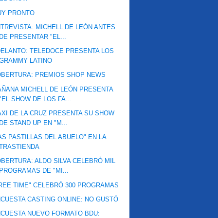
UY PRONTO
TREVISTA: MICHELL DE LEÓN ANTES
DE PRESENTAR "EL...
ELANTO: TELEDOCE PRESENTA LOS
GRAMMY LATINO
OBERTURA: PREMIOS SHOP NEWS
ÑANA MICHELL DE LEÓN PRESENTA
"EL SHOW DE LOS FA...
XI DE LA CRUZ PRESENTA SU SHOW
DE STAND UP EN "M...
AS PASTILLAS DEL ABUELO" EN LA
TRASTIENDA
BERTURA: ALDO SILVA CELEBRÓ MIL
PROGRAMAS DE "MI...
REE TIME" CELEBRÓ 300 PROGRAMAS
CUESTA CASTING ONLINE: NO GUSTÓ
CUESTA NUEVO FORMATO BDU: