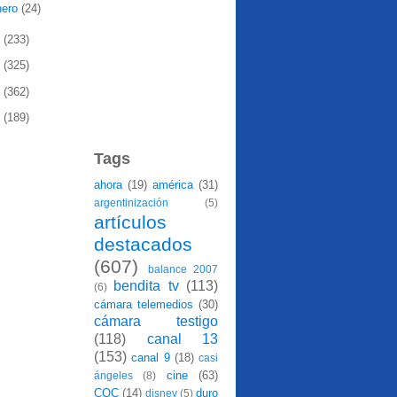
nero
(24)
0
(233)
9
(325)
8
(362)
7
(189)
Tags
ahora
(19)
américa
(31)
argentinización
(5)
artículos
destacados
(607)
balance 2007
bendita tv
(113)
(6)
cámara telemedios
(30)
cámara testigo
(118)
canal 13
(153)
canal 9
(18)
casi
cine
(63)
ángeles
(8)
CQC
(14)
duro
disney
(5)