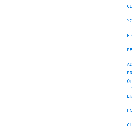
CL
YO
FL
P
AD
P
ÚL
EN
EN
CL