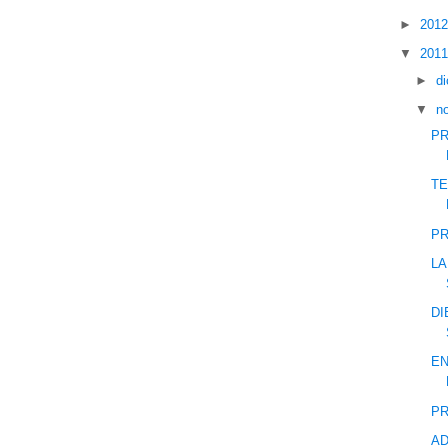
►
201
▼
201
►
d
▼
n
PR
TE
PR
LA
DI
EN
PR
AD