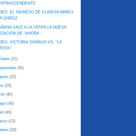
INTRASCENDENTE
DEO: EL INGRESO DE CLARISA ABREU
A GH2012
ÑANA SALE A LA VENTA LA NUEVA
EDICIÓN DE "AHORA ...
DEO: VICTORIA SARAVIA VS. "LA
TOTA"
ctubre
(32)
eptiembre
(35)
gosto
(22)
lio
(24)
nio
(40)
ayo
(46)
ril
(40)
arzo
(23)
ebrero
(20)