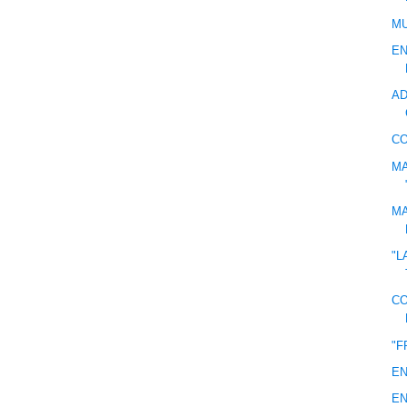
M
EN
AD
C
MA
MA
"L
CO
"F
EN
EN