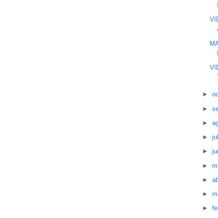
VI
MA
VI
►
o
►
s
►
a
►
ju
►
ju
►
m
►
ab
►
m
►
f