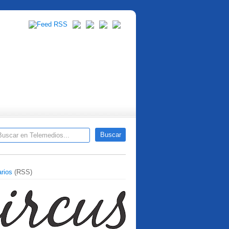
rios
(RSS)