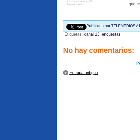
que n
Publicado por
TELEMEDIOS
A 
Etiquetas:
canal 13
,
encuestas
No hay comentarios:
Pu
Entrada antigua