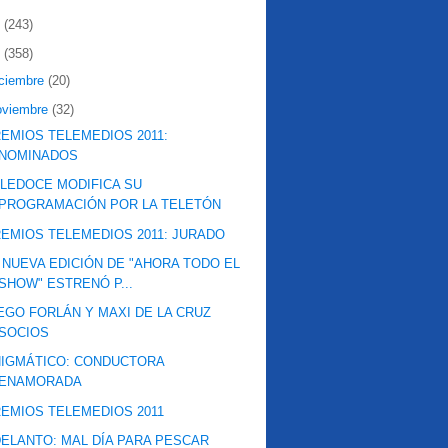
2
(243)
1
(358)
iciembre
(20)
oviembre
(32)
EMIOS TELEMEDIOS 2011:
NOMINADOS
LEDOCE MODIFICA SU
PROGRAMACIÓN POR LA TELETÓN
EMIOS TELEMEDIOS 2011: JURADO
 NUEVA EDICIÓN DE "AHORA TODO EL
SHOW" ESTRENÓ P...
EGO FORLÁN Y MAXI DE LA CRUZ
SOCIOS
IGMÁTICO: CONDUCTORA
ENAMORADA
EMIOS TELEMEDIOS 2011
ELANTO: MAL DÍA PARA PESCAR