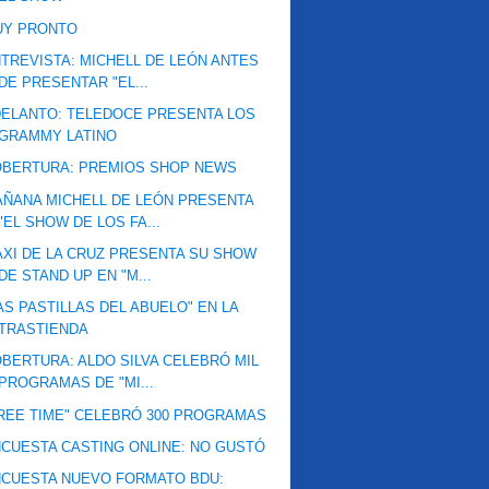
UY PRONTO
TREVISTA: MICHELL DE LEÓN ANTES
DE PRESENTAR "EL...
ELANTO: TELEDOCE PRESENTA LOS
GRAMMY LATINO
OBERTURA: PREMIOS SHOP NEWS
ÑANA MICHELL DE LEÓN PRESENTA
"EL SHOW DE LOS FA...
XI DE LA CRUZ PRESENTA SU SHOW
DE STAND UP EN "M...
AS PASTILLAS DEL ABUELO" EN LA
TRASTIENDA
BERTURA: ALDO SILVA CELEBRÓ MIL
PROGRAMAS DE "MI...
REE TIME" CELEBRÓ 300 PROGRAMAS
CUESTA CASTING ONLINE: NO GUSTÓ
CUESTA NUEVO FORMATO BDU: