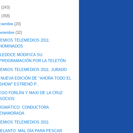
2
(243)
1
(358)
iciembre
(20)
oviembre
(32)
EMIOS TELEMEDIOS 2011:
NOMINADOS
LEDOCE MODIFICA SU
PROGRAMACIÓN POR LA TELETÓN
EMIOS TELEMEDIOS 2011: JURADO
 NUEVA EDICIÓN DE "AHORA TODO EL
SHOW" ESTRENÓ P...
EGO FORLÁN Y MAXI DE LA CRUZ
SOCIOS
IGMÁTICO: CONDUCTORA
ENAMORADA
EMIOS TELEMEDIOS 2011
ELANTO: MAL DÍA PARA PESCAR