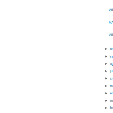
VI
MA
VI
►
o
►
s
►
a
►
ju
►
ju
►
m
►
ab
►
m
►
f