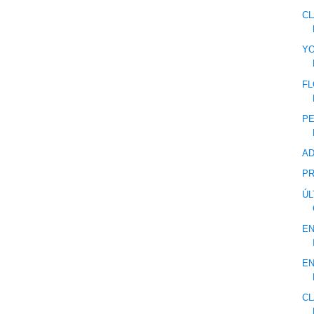
CL
YO
FL
P
AD
P
ÚL
EN
EN
CL