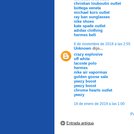
christian louboutin outlet
bottega veneta
michael kors outlet
ray ban sunglasses
nike shoes
kate spade outlet
adidas clothing
hermes belt
6 de noviembre de 2018 a las 2:55
Unknown
dijo...
crazy explosive
off white
lacoste polo
hermes
nike air vapormax
golden goose sale
yeezy boost
yeezy boost
chrome hearts outlet
yeezy
18 de enero de 2019 a las 1:00
Pu
Entrada antigua