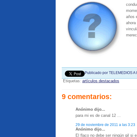
condu
momen
años e
ahora
vincul
merec
Publicado por
TELEMEDIOS
A 
Etiquetas:
artículos destacados
9 comentarios:
Anónimo dijo...
para mi es de canal 12 ...
29 de noviembre de 2011 a las 3:23
Anónimo dijo...
El flaco no debe ser ningún gil si