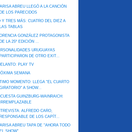
ARISA ABREU LLEGÓ A LA CANCIÓN
DE LOS PARECIDOS
 Y TRES MÁS: CUATRO DEL DIEZ A
LAS TABLAS
ORENCIA GONZÁLEZ PROTAGONISTA
DE LA 25º EDICIÓN ...
ERSONALIDADES URUGUAYAS
PARTICIPARON DE OTRO EXIT...
ELANTO: PLAY TV
RÓXIMA SEMANA
TIMO MOMENTO: LLEGA "EL CUARTO
GIRATORIO" A SHOW...
CUESTA GUINZBURG-WAINRAICH:
IRREMPLAZABLE
TREVISTA: ALFREDO CARO,
RESPONSABLE DE LOS CAPÍT...
ARISA ABREU TAPA DE "AHORA TODO
EL SHOW"