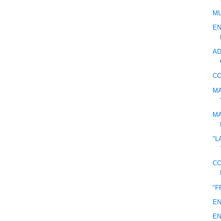
M
EN
AD
C
MA
MA
"L
CO
"F
EN
EN