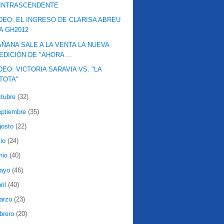
INTRASCENDENTE
DEO: EL INGRESO DE CLARISA ABREU
A GH2012
ÑANA SALE A LA VENTA LA NUEVA
EDICIÓN DE "AHORA ...
DEO: VICTORIA SARAVIA VS. "LA
TOTA"
ctubre
(32)
eptiembre
(35)
gosto
(22)
lio
(24)
nio
(40)
ayo
(46)
ril
(40)
arzo
(23)
ebrero
(20)