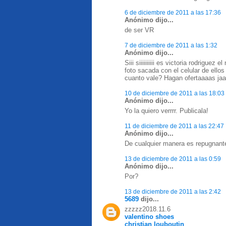
6 de diciembre de 2011 a las 17:36
Anónimo dijo...
de ser VR
7 de diciembre de 2011 a las 1:32
Anónimo dijo...
Siii siiiiiiiiii es victoria rodrigu
foto sacada con el celular de ell
cuanto vale? Hagan ofertaaaas ja
10 de diciembre de 2011 a las 18:03
Anónimo dijo...
Yo la quiero verrrr. Publicala!
11 de diciembre de 2011 a las 22:47
Anónimo dijo...
De cualquier manera es repugnant
13 de diciembre de 2011 a las 0:59
Anónimo dijo...
Por?
13 de diciembre de 2011 a las 2:42
5689
dijo...
zzzzz2018.11.6
valentino shoes
christian louboutin