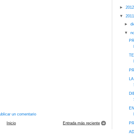
►
201
▼
201
►
d
▼
n
PR
TE
PR
LA
DI
EN
blicar un comentario
PR
Inicio
Entrada más reciente
AD