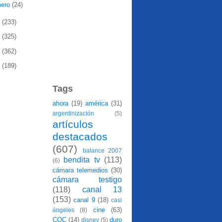
nero
(24)
0
(233)
9
(325)
8
(362)
7
(189)
Tags
ahora
(19)
américa
(31)
argentinización
(5)
artículos
destacados
(607)
balance 2007
bendita tv
(113)
(6)
cámara telemedios
(30)
cámara testigo
(118)
canal 13
(153)
canal 9
(18)
casi
cine
(63)
ángeles
(8)
CQC
(14)
duro
disney
(5)