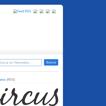
rios
(RSS)