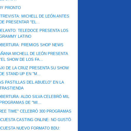
UY PRONTO
TREVISTA: MICHELL DE LEÓN ANTES
DE PRESENTAR "EL...
ELANTO: TELEDOCE PRESENTA LOS
GRAMMY LATINO
OBERTURA: PREMIOS SHOP NEWS
ÑANA MICHELL DE LEÓN PRESENTA
"EL SHOW DE LOS FA...
XI DE LA CRUZ PRESENTA SU SHOW
DE STAND UP EN "M...
AS PASTILLAS DEL ABUELO" EN LA
TRASTIENDA
BERTURA: ALDO SILVA CELEBRÓ MIL
PROGRAMAS DE "MI...
REE TIME" CELEBRÓ 300 PROGRAMAS
CUESTA CASTING ONLINE: NO GUSTÓ
CUESTA NUEVO FORMATO BDU: