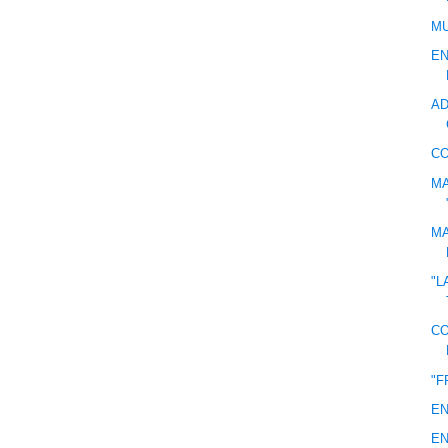
M
EN
AD
C
MA
MA
"L
CO
"F
EN
EN