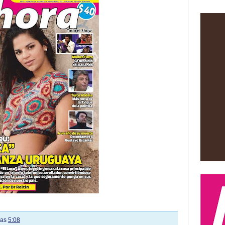
las
5:08