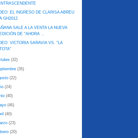
INTRASCENDENTE
DEO: EL INGRESO DE CLARISA ABREU
A GH2012
ÑANA SALE A LA VENTA LA NUEVA
EDICIÓN DE "AHORA ...
DEO: VICTORIA SARAVIA VS. "LA
TOTA"
ctubre
(32)
eptiembre
(35)
gosto
(22)
lio
(24)
nio
(40)
ayo
(46)
ril
(40)
arzo
(23)
ebrero
(20)