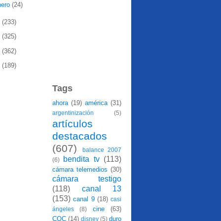
nero
(24)
0
(233)
9
(325)
8
(362)
7
(189)
Tags
ahora
(19)
américa
(31)
argentinización
(5)
artículos
destacados
(607)
balance 2007
bendita tv
(113)
(6)
cámara telemedios
(30)
cámara testigo
(118)
canal 13
(153)
canal 9
(18)
casi
cine
(63)
ángeles
(8)
CQC
(14)
duro
disney
(5)