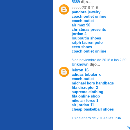
5689
dijo...
zzzzz2018.11.6
pandora jewelry
coach outlet online
coach outlet
air max 90
christmas presents
jordan 4
louboutin shoes
ralph lauren polo
ecco shoes
coach outlet online
6 de noviembre de 2018 a las 2:39
Unknown
dijo...
lebron 16
adidas tubular x
coach outlet
michael kors handbags
fila disruptor 2
supreme clothing
fila online shop
nike air force 1
air jordan 11
cheap basketball shoes
18 de enero de 2019 a las 1:36
Pu