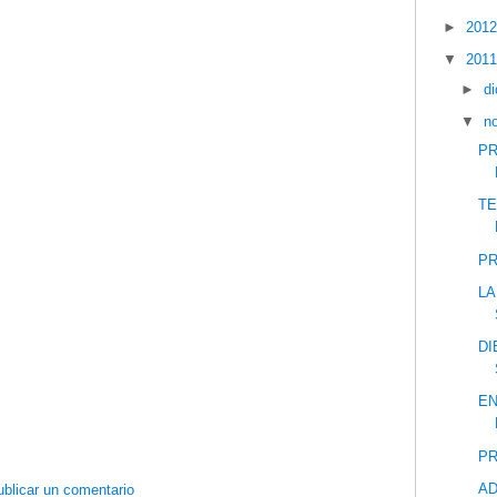
►
201
▼
201
►
d
▼
n
PR
TE
PR
LA
DI
EN
PR
AD
blicar un comentario