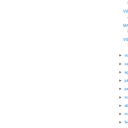
VI
MA
VI
►
o
►
s
►
a
►
ju
►
ju
►
m
►
ab
►
m
►
f