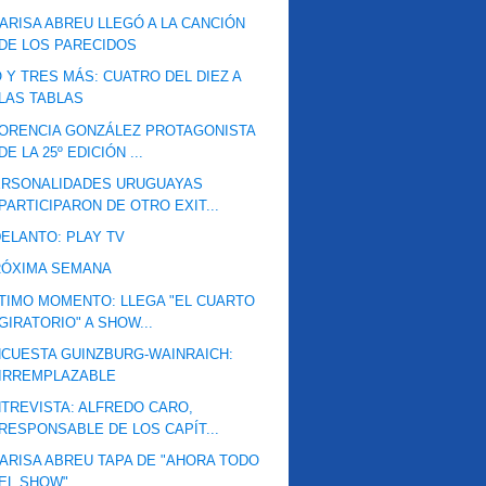
ARISA ABREU LLEGÓ A LA CANCIÓN
DE LOS PARECIDOS
 Y TRES MÁS: CUATRO DEL DIEZ A
LAS TABLAS
ORENCIA GONZÁLEZ PROTAGONISTA
DE LA 25º EDICIÓN ...
ERSONALIDADES URUGUAYAS
PARTICIPARON DE OTRO EXIT...
ELANTO: PLAY TV
RÓXIMA SEMANA
TIMO MOMENTO: LLEGA "EL CUARTO
GIRATORIO" A SHOW...
CUESTA GUINZBURG-WAINRAICH:
IRREMPLAZABLE
TREVISTA: ALFREDO CARO,
RESPONSABLE DE LOS CAPÍT...
ARISA ABREU TAPA DE "AHORA TODO
EL SHOW"