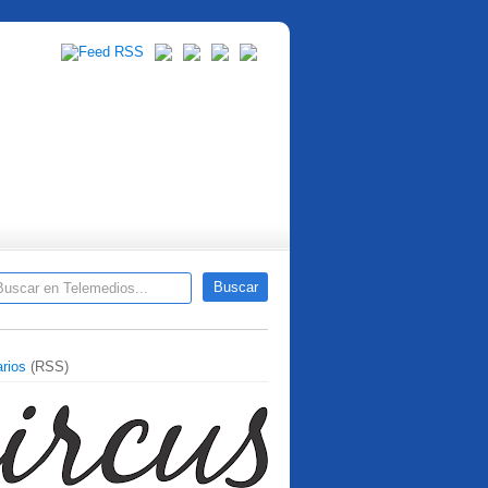
rios
(RSS)