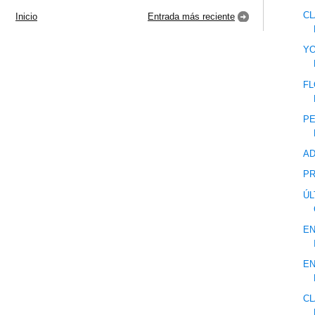
CL
Inicio
Entrada más reciente
YO
FL
P
AD
P
ÚL
EN
EN
CL