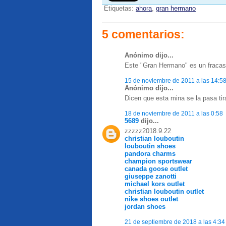
Etiquetas:
ahora
,
gran hermano
5 comentarios:
Anónimo dijo...
Este "Gran Hermano" es un fracas
15 de noviembre de 2011 a las 14:5
Anónimo dijo...
Dicen que esta mina se la pasa ti
18 de noviembre de 2011 a las 0:58
5689
dijo...
zzzzz2018.9.22
christian louboutin
louboutin shoes
pandora charms
champion sportswear
canada goose outlet
giuseppe zanotti
michael kors outlet
christian louboutin outlet
nike shoes outlet
jordan shoes
21 de septiembre de 2018 a las 4:34