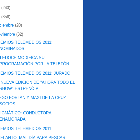
2
(243)
1
(358)
iciembre
(20)
oviembre
(32)
EMIOS TELEMEDIOS 2011:
NOMINADOS
LEDOCE MODIFICA SU
PROGRAMACIÓN POR LA TELETÓN
EMIOS TELEMEDIOS 2011: JURADO
 NUEVA EDICIÓN DE "AHORA TODO EL
SHOW" ESTRENÓ P...
EGO FORLÁN Y MAXI DE LA CRUZ
SOCIOS
IGMÁTICO: CONDUCTORA
ENAMORADA
EMIOS TELEMEDIOS 2011
ELANTO: MAL DÍA PARA PESCAR