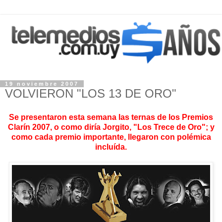
19 noviembre 2007
VOLVIERON "LOS 13 DE ORO"
Se presentaron esta semana las ternas de los Premios
Clarín 2007, o como diría Jorgito, "Los Trece de Oro"; y
como cada premio importante, llegaron con polémica
incluída.