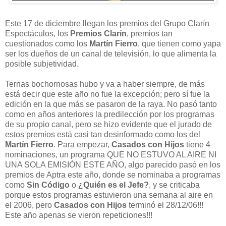
Este 17 de diciembre llegan los premios del Grupo Clarín
Espectáculos, los
Premios Clarín
, premios tan
cuestionados como los
Martín Fierro
, que tienen como yapa
ser los dueños de un canal de televisión, lo que alimenta la
posible subjetividad.
Ternas bochornosas hubo y va a haber siempre, de más
está decir que este año no fue la excepción; pero sí fue la
edición en la que más se pasaron de la raya. No pasó tanto
como en años anteriores la predilección por los programas
de su propio canal, pero se hizo evidente que el jurado de
estos premios está casi tan desinformado como los del
Martín Fierro
. Para empezar,
Casados con Hijos
tiene 4
nominaciones, un programa QUE NO ESTUVO AL AIRE NI
UNA SOLA EMISIÓN ESTE AÑO, algo parecido pasó en los
premios de Aptra este año, donde se nominaba a programas
como
Sin Código
o
¿Quién es el Jefe?
, y se criticaba
porque estos programas estuvieron una semana al aire en
el 2006, pero
Casados con Hijos
terminó el 28/12/06!!!
Este año apenas se vieron repeticiones!!!