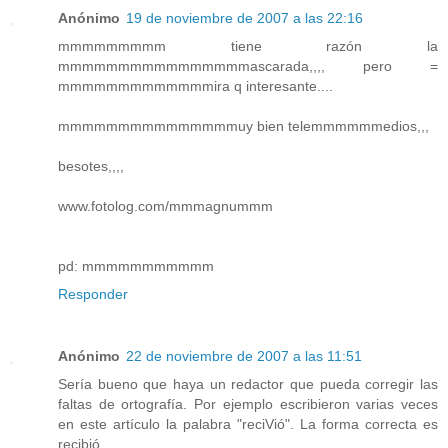
Anónimo
19 de noviembre de 2007 a las 22:16
mmmmmmmmm tiene razón la
mmmmmmmmmmmmmmmmascarada,,,, pero =
mmmmmmmmmmmmmira q interesante....
mmmmmmmmmmmmmmmuy bien telemmmmmmedios,,,
besotes,,,,
www.fotolog.com/mmmagnummm
pd: mmmmmmmmmmm
Responder
Anónimo
22 de noviembre de 2007 a las 11:51
Sería bueno que haya un redactor que pueda corregir las
faltas de ortografía. Por ejemplo escribieron varias veces
en este artículo la palabra "reciVió". La forma correcta es
recibió.