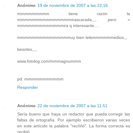
Anónimo
19 de noviembre de 2007 a las 22:16
mmmmmmmmm tiene razón la
mmmmmmmmmmmmmmmmascarada,,,, pero =
mmmmmmmmmmmmmira q interesante....
mmmmmmmmmmmmmmmuy bien telemmmmmmedios,,,
besotes,,,,
www.fotolog.com/mmmagnummm
pd: mmmmmmmmmmm
Responder
Anónimo
22 de noviembre de 2007 a las 11:51
Sería bueno que haya un redactor que pueda corregir las
faltas de ortografía. Por ejemplo escribieron varias veces
en este artículo la palabra "reciVió". La forma correcta es
recibió.