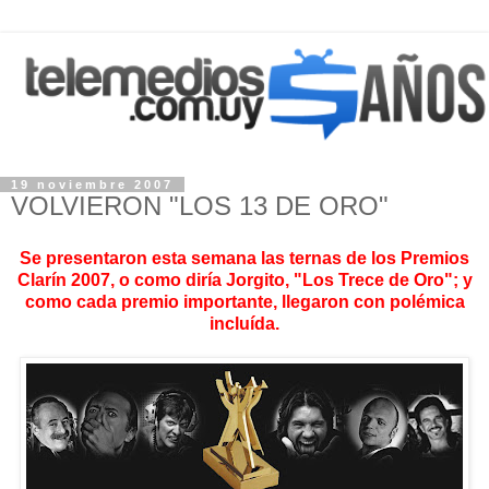
19 noviembre 2007
VOLVIERON "LOS 13 DE ORO"
Se presentaron esta semana las ternas de los Premios
Clarín 2007, o como diría Jorgito, "Los Trece de Oro"; y
como cada premio importante, llegaron con polémica
incluída.