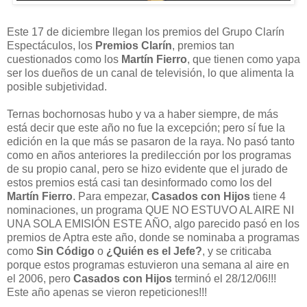
Este 17 de diciembre llegan los premios del Grupo Clarín
Espectáculos, los
Premios Clarín
, premios tan
cuestionados como los
Martín Fierro
, que tienen como yapa
ser los dueños de un canal de televisión, lo que alimenta la
posible subjetividad.
Ternas bochornosas hubo y va a haber siempre, de más
está decir que este año no fue la excepción; pero sí fue la
edición en la que más se pasaron de la raya. No pasó tanto
como en años anteriores la predilección por los programas
de su propio canal, pero se hizo evidente que el jurado de
estos premios está casi tan desinformado como los del
Martín Fierro
. Para empezar,
Casados con Hijos
tiene 4
nominaciones, un programa QUE NO ESTUVO AL AIRE NI
UNA SOLA EMISIÓN ESTE AÑO, algo parecido pasó en los
premios de Aptra este año, donde se nominaba a programas
como
Sin Código
o
¿Quién es el Jefe?
, y se criticaba
porque estos programas estuvieron una semana al aire en
el 2006, pero
Casados con Hijos
terminó el 28/12/06!!!
Este año apenas se vieron repeticiones!!!