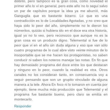
distinto, pero tampoco es la gran cosa, como novedad el
primer año lo ví en general, pero este año no lo seguí salvo
un par de capítulos porque la idea ya me aburrió, más
Ganguglia que es bastante bizarro. Lo que es una
contradicción es lo de Localidades Agotadas, y no creo que
haya sido lo peor del año, simplemente no le dieron los
númeritos, quizás si hubiera ido en el doce era otra historia,
igual yo no lo veo, pero reconozco que aunque no es la
gran cosa es un producto digno. Telemental si fue de lo
peor que vi en el año sin duda alguna y eso que van sólo
cuatro programas de lo cual abre visto veinte minutos de lo
insoportable que se me hacen los protagonistas, no saben
conducir ni saben los noteros manejar las notas. En fin que
hay demasiado programa del doce entre los que destacan
y ninguno en lo peor, cuando la realidad es otra. Otros
canales no los consideran tanto, en consecuencia voy a
seguir pensando que son un grupito vinculado de alguna
manera a la tele. Ahora En foco ni lo tomaron en cuenta por
ejemplo, tiene mucha más producción que Telemental y el
programa fue bastante bueno, pero claro se emitía en
montecarlo.
Responder