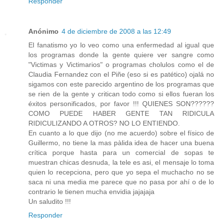
Responder
Anónimo
4 de diciembre de 2008 a las 12:49
El fanatismo yo lo veo como una enfermedad al igual que
los programas donde la gente quiere ver sangre como
"Victimas y Victimarios" o programas cholulos como el de
Claudia Fernandez con el Piñe (eso si es patético) ojalá no
sigamos con este parecido argentino de los programas que
se rien de la gente y critican todo como si ellos fueran los
éxitos personificados, por favor !!! QUIENES SON??????
COMO PUEDE HABER GENTE TAN RIDICULA
RIDICULIZANDO A OTROS? NO LO ENTIENDO.
En cuanto a lo que dijo (no me acuerdo) sobre el físico de
Guillermo, no tiene la mas pàlida idea de hacer una buena
crítica porque hasta para un comercial de sopas te
muestran chicas desnuda, la tele es asi, el mensaje lo toma
quien lo recepciona, pero que yo sepa el muchacho no se
saca ni una media me parece que no pasa por ahí o de lo
contrario le tienen mucha envidia jajajaja
Un saludito !!!
Responder