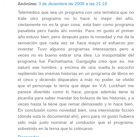
Anónimo
3 de diciembre de 2008 a las 21:18
Telemedios que sea un programa con una temática que no
trate otro programa no lo hace lo mejor del año,
ciertamente no es la gran cosa, esta bien como programa
pasatista pero hasta ahí nomás. Para mi gusto el primer
año estuvo bien, pero después paso la novedad y me da la
sensación que cada vez se hace mayor el esfuerzo por
inventar. Tuvo algunos programas interesantes pero a
veces no es bueno estirar una idea. Lo insoportable del
programa fue Pachamama, Ganguglia creo que es, me
saturó ese hombre, y encima de una vuelta lo escucho
repitiendo las mismas historias en un programa de libros en
el cinco y diciendo disparates a más no poder, se olvidó
que el personaje lo tenía que dejar en V.A. Lockhart me
parece divertido como lo hace, porque además tiene la
picardía para saber mandar los bolazos de las historias, y a
veces hasta la tiene que remar demasiado y lo hace bien.
En conclusión como novedad bien, una interesante ficción
(dónde esta lo documental ahí), pero para mi gusto hubiera
sido más justo nominar al conductor que el programa,
sobretodo en la terna que lo colocaron.
Responder