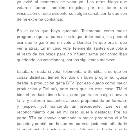
yo evité al momento de votar yo. Los otros blogs que
votaron fueron también elegidos por no tener una
vinculación directa evidente con algún canal, por lo que son
de mi extrema confianza.
En el caso que haya quedado Telemental como mejor
programa (que al parecer es lo que irritó más), les puedod
ecir que le ganó por un voto a Bendita Tv que era el que
venía atrás. En mi caso voté Telemental (antes que votara
el resto de los blogs para no influenciarme por cómo iban
quedando las votaciones), por los siguientes motivos:
Estaba en duda si votar telemental o Bendita, creo que en
cosas distintas, tienen los dos un buen programa. Quizá
desde la producción gana BTV (por eso quedó como mejor
producción y TM no), pero creo que en este caso, TM si
bien el producto tiene fallas, creo que trajeron algo nuevo a
la tv, y salieron bastantes airosos proponiendo un formato,
y (espero yo) marcando un precedente. Ese es el
reconocimiento que en mi caso quería destacar. Por su
parte BTV ya estuvo nominado a mejor programa el año
pasado y perdió, por lo que me parecía justo este año darle
la oportunidad a este otro ciclo. Además, el hecho que lo