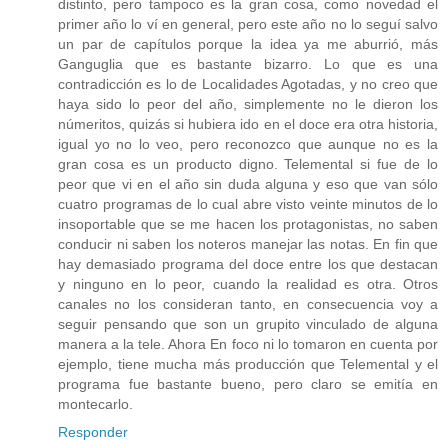
distinto, pero tampoco es la gran cosa, como novedad el
primer año lo ví en general, pero este año no lo seguí salvo
un par de capítulos porque la idea ya me aburrió, más
Ganguglia que es bastante bizarro. Lo que es una
contradicción es lo de Localidades Agotadas, y no creo que
haya sido lo peor del año, simplemente no le dieron los
númeritos, quizás si hubiera ido en el doce era otra historia,
igual yo no lo veo, pero reconozco que aunque no es la
gran cosa es un producto digno. Telemental si fue de lo
peor que vi en el año sin duda alguna y eso que van sólo
cuatro programas de lo cual abre visto veinte minutos de lo
insoportable que se me hacen los protagonistas, no saben
conducir ni saben los noteros manejar las notas. En fin que
hay demasiado programa del doce entre los que destacan
y ninguno en lo peor, cuando la realidad es otra. Otros
canales no los consideran tanto, en consecuencia voy a
seguir pensando que son un grupito vinculado de alguna
manera a la tele. Ahora En foco ni lo tomaron en cuenta por
ejemplo, tiene mucha más producción que Telemental y el
programa fue bastante bueno, pero claro se emitía en
montecarlo.
Responder