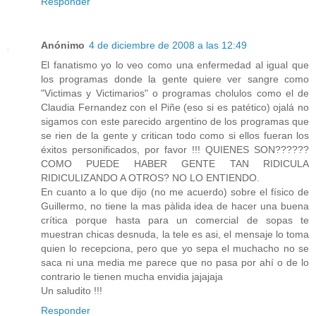
Responder
Anónimo
4 de diciembre de 2008 a las 12:49
El fanatismo yo lo veo como una enfermedad al igual que
los programas donde la gente quiere ver sangre como
"Victimas y Victimarios" o programas cholulos como el de
Claudia Fernandez con el Piñe (eso si es patético) ojalá no
sigamos con este parecido argentino de los programas que
se rien de la gente y critican todo como si ellos fueran los
éxitos personificados, por favor !!! QUIENES SON??????
COMO PUEDE HABER GENTE TAN RIDICULA
RIDICULIZANDO A OTROS? NO LO ENTIENDO.
En cuanto a lo que dijo (no me acuerdo) sobre el físico de
Guillermo, no tiene la mas pàlida idea de hacer una buena
crítica porque hasta para un comercial de sopas te
muestran chicas desnuda, la tele es asi, el mensaje lo toma
quien lo recepciona, pero que yo sepa el muchacho no se
saca ni una media me parece que no pasa por ahí o de lo
contrario le tienen mucha envidia jajajaja
Un saludito !!!
Responder