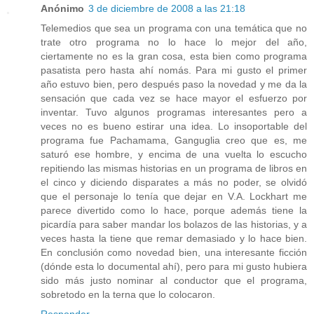
Anónimo
3 de diciembre de 2008 a las 21:18
Telemedios que sea un programa con una temática que no
trate otro programa no lo hace lo mejor del año,
ciertamente no es la gran cosa, esta bien como programa
pasatista pero hasta ahí nomás. Para mi gusto el primer
año estuvo bien, pero después paso la novedad y me da la
sensación que cada vez se hace mayor el esfuerzo por
inventar. Tuvo algunos programas interesantes pero a
veces no es bueno estirar una idea. Lo insoportable del
programa fue Pachamama, Ganguglia creo que es, me
saturó ese hombre, y encima de una vuelta lo escucho
repitiendo las mismas historias en un programa de libros en
el cinco y diciendo disparates a más no poder, se olvidó
que el personaje lo tenía que dejar en V.A. Lockhart me
parece divertido como lo hace, porque además tiene la
picardía para saber mandar los bolazos de las historias, y a
veces hasta la tiene que remar demasiado y lo hace bien.
En conclusión como novedad bien, una interesante ficción
(dónde esta lo documental ahí), pero para mi gusto hubiera
sido más justo nominar al conductor que el programa,
sobretodo en la terna que lo colocaron.
Responder