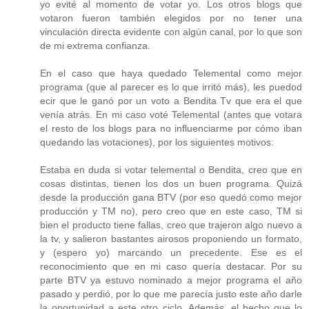
yo evité al momento de votar yo. Los otros blogs que
votaron fueron también elegidos por no tener una
vinculación directa evidente con algún canal, por lo que son
de mi extrema confianza.
En el caso que haya quedado Telemental como mejor
programa (que al parecer es lo que irritó más), les puedod
ecir que le ganó por un voto a Bendita Tv que era el que
venía atrás. En mi caso voté Telemental (antes que votara
el resto de los blogs para no influenciarme por cómo iban
quedando las votaciones), por los siguientes motivos:
Estaba en duda si votar telemental o Bendita, creo que en
cosas distintas, tienen los dos un buen programa. Quizá
desde la producción gana BTV (por eso quedó como mejor
producción y TM no), pero creo que en este caso, TM si
bien el producto tiene fallas, creo que trajeron algo nuevo a
la tv, y salieron bastantes airosos proponiendo un formato,
y (espero yo) marcando un precedente. Ese es el
reconocimiento que en mi caso quería destacar. Por su
parte BTV ya estuvo nominado a mejor programa el año
pasado y perdió, por lo que me parecía justo este año darle
la oportunidad a este otro ciclo. Además, el hecho que lo