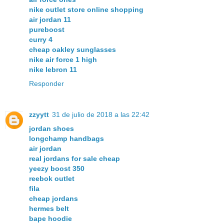
nike outlet store online shopping
air jordan 11
pureboost
curry 4
cheap oakley sunglasses
nike air force 1 high
nike lebron 11
Responder
zzyytt
31 de julio de 2018 a las 22:42
jordan shoes
longchamp handbags
air jordan
real jordans for sale cheap
yeezy boost 350
reebok outlet
fila
cheap jordans
hermes belt
bape hoodie