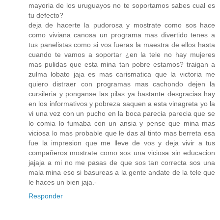
mayoria de los uruguayos no te soportamos sabes cual es
tu defecto?
deja de hacerte la pudorosa y mostrate como sos hace
como viviana canosa un programa mas divertido tenes a
tus panelistas como si vos fueras la maestra de ellos hasta
cuando te vamos a soportar ¿en la tele no hay mujeres
mas pulidas que esta mina tan pobre estamos? traigan a
zulma lobato jaja es mas carismatica que la victoria me
quiero distraer con programas mas cachondo dejen la
cursileria y ponganse las pilas ya bastante desgracias hay
en los informativos y pobreza saquen a esta vinagreta yo la
vi una vez con un pucho en la boca parecia parecia que se
lo comia lo fumaba con un ansia y pense que mina mas
viciosa lo mas probable que le das al tinto mas berreta esa
fue la impresion que me lleve de vos y deja vivir a tus
compañeros mostrate como sos una viciosa sin educacion
jajaja a mi no me pasas de que sos tan correcta sos una
mala mina eso si basureas a la gente andate de la tele que
le haces un bien jaja.-
Responder