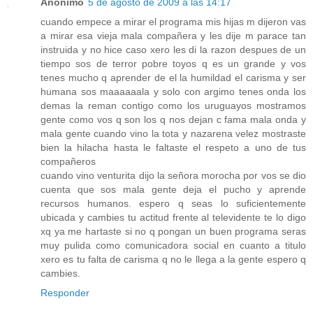
Anónimo
5 de agosto de 2009 a las 14:17
cuando empece a mirar el programa mis hijas m dijeron vas
a mirar esa vieja mala compañera y les dije m parace tan
instruida y no hice caso xero les di la razon despues de un
tiempo sos de terror pobre toyos q es un grande y vos
tenes mucho q aprender de el la humildad el carisma y ser
humana sos maaaaaala y solo con argimo tenes onda los
demas la reman contigo como los uruguayos mostramos
gente como vos q son los q nos dejan c fama mala onda y
mala gente cuando vino la tota y nazarena velez mostraste
bien la hilacha hasta le faltaste el respeto a uno de tus
compañeros
cuando vino venturita dijo la señora morocha por vos se dio
cuenta que sos mala gente deja el pucho y aprende
recursos humanos. espero q seas lo suficientemente
ubicada y cambies tu actitud frente al televidente te lo digo
xq ya me hartaste si no q pongan un buen programa seras
muy pulida como comunicadora social en cuanto a titulo
xero es tu falta de carisma q no le llega a la gente espero q
cambies.
Responder