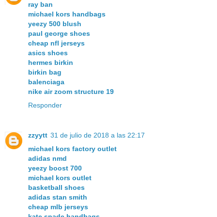
ray ban
michael kors handbags
yeezy 500 blush
paul george shoes
cheap nfl jerseys
asics shoes
hermes birkin
birkin bag
balenciaga
nike air zoom structure 19
Responder
zzyytt
31 de julio de 2018 a las 22:17
michael kors factory outlet
adidas nmd
yeezy boost 700
michael kors outlet
basketball shoes
adidas stan smith
cheap mlb jerseys
kate spade handbags