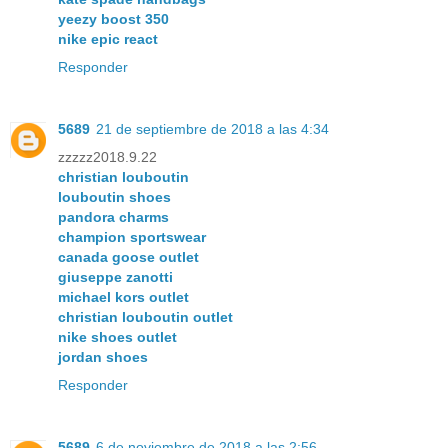
yeezy boost 350
nike epic react
Responder
5689
21 de septiembre de 2018 a las 4:34
zzzzz2018.9.22
christian louboutin
louboutin shoes
pandora charms
champion sportswear
canada goose outlet
giuseppe zanotti
michael kors outlet
christian louboutin outlet
nike shoes outlet
jordan shoes
Responder
5689
6 de noviembre de 2018 a las 2:56