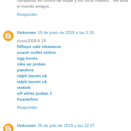
campañas en contra de Ibope y los otros medios... Así está
el mundo amigos...
Responder
Unknown
19 de junio de 2018 a las 3:20
zzzzz2018.6.19
fitflops sale clearance
coach outlet online
ugg boots
nike air jordan
pandora
ralph lauren uk
ralph lauren uk
reebok
off white jordan 1
huaraches
Responder
Unknown
26 de julio de 2018 a las 22:07