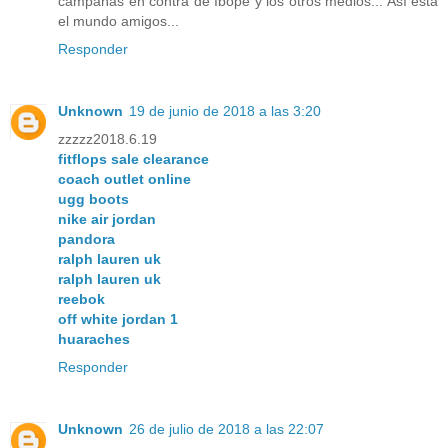
campañas en contra de Ibope y los otros medios... Así está
el mundo amigos...
Responder
Unknown
19 de junio de 2018 a las 3:20
zzzzz2018.6.19
fitflops sale clearance
coach outlet online
ugg boots
nike air jordan
pandora
ralph lauren uk
ralph lauren uk
reebok
off white jordan 1
huaraches
Responder
Unknown
26 de julio de 2018 a las 22:07