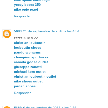
yeezy boost 350
nike epic react
Responder
5689
21 de septiembre de 2018 a las 4:34
zzzzz2018.9.22
christian louboutin
louboutin shoes
pandora charms
champion sportswear
canada goose outlet
giuseppe zanotti
michael kors outlet
christian louboutin outlet
nike shoes outlet
jordan shoes
Responder
5689
6 de noviembre de 2018 a las 2:56