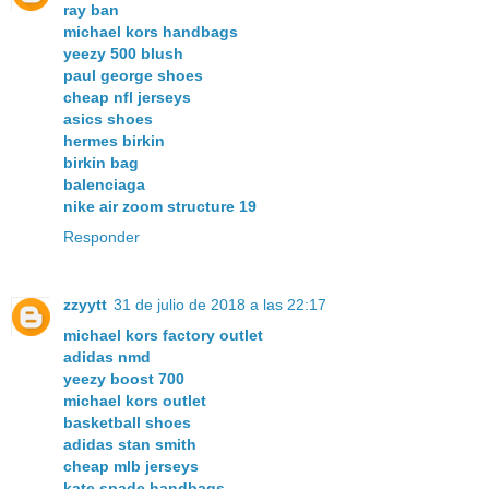
ray ban
michael kors handbags
yeezy 500 blush
paul george shoes
cheap nfl jerseys
asics shoes
hermes birkin
birkin bag
balenciaga
nike air zoom structure 19
Responder
zzyytt
31 de julio de 2018 a las 22:17
michael kors factory outlet
adidas nmd
yeezy boost 700
michael kors outlet
basketball shoes
adidas stan smith
cheap mlb jerseys
kate spade handbags