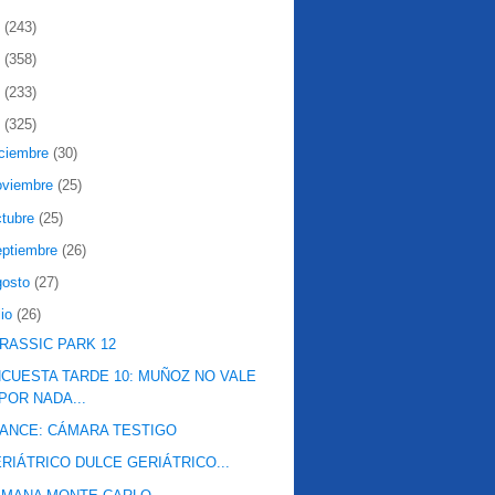
2
(243)
1
(358)
0
(233)
9
(325)
iciembre
(30)
oviembre
(25)
ctubre
(25)
eptiembre
(26)
gosto
(27)
lio
(26)
RASSIC PARK 12
CUESTA TARDE 10: MUÑOZ NO VALE
POR NADA...
ANCE: CÁMARA TESTIGO
RIÁTRICO DULCE GERIÁTRICO...