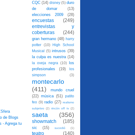
CQC
(14)
duro
disney
(5)
de domar
(13)
elecciones 2009
(28)
encuestas
(249)
entrevistas y
coberturas
(244)
gran hermano
(48)
harry
potter
(10)
High School
intrusos
(39)
Musical
(5)
la culpa es nuestra
(14)
los
la oveja negra
(10)
profesionales
(19)
los
simpson
(3)
montecarlo
(411)
mundo cruel
(22)
música
(51)
patito
radio
(27)
feo
(9)
realismo
subjetivo
(2)
rincón off tv
(2)
saeta
(356)
showmatch
(185)
sic
(15)
sucedió
(1)
teatro
(140)