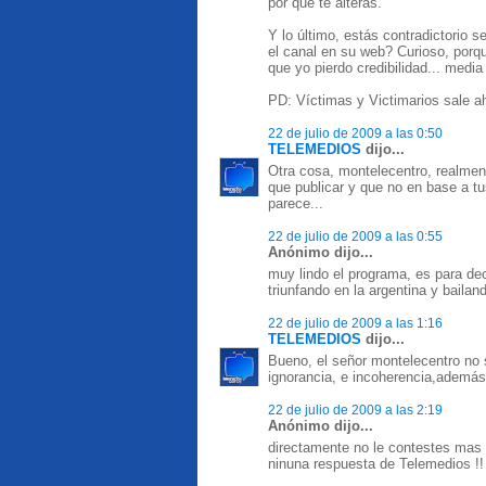
por qué te alterás.
Y lo último, estás contradictorio se
el canal en su web? Curioso, porqu
que yo pierdo credibilidad... media
PD: Víctimas y Victimarios sale a
22 de julio de 2009 a las 0:50
TELEMEDIOS
dijo...
Otra cosa, montelecentro, realmen
que publicar y que no en base a 
parece...
22 de julio de 2009 a las 0:55
Anónimo dijo...
muy lindo el programa, es para dec
triunfando en la argentina y bailan
22 de julio de 2009 a las 1:16
TELEMEDIOS
dijo...
Bueno, el señor montelecentro no 
ignorancia, e incoherencia,además
22 de julio de 2009 a las 2:19
Anónimo dijo...
directamente no le contestes mas
ninuna respuesta de Telemedios !!