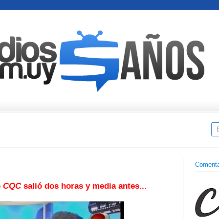
Comenta
o
CQC
salió dos horas y media antes...