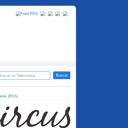
rios
(RSS)