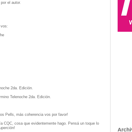
por el autor.
 vos:
che
noche 2da. Edición.
érmino Telenoche 2da. Edición.
Los Pells, más coherencia vos por favor!
raría CQC, cosa que evidentemente hago. Pensá un toque lo
uperción!
Archi