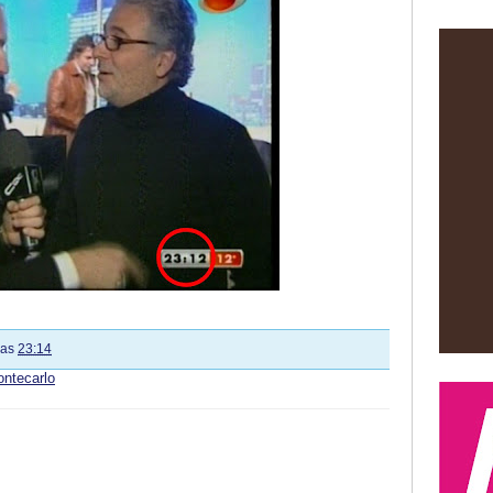
las
23:14
ntecarlo