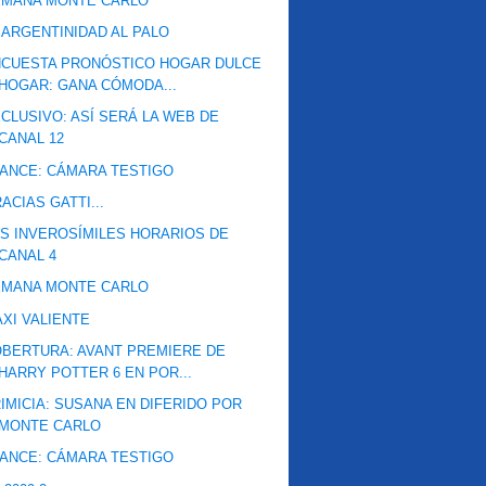
EMANA MONTE CARLO
 ARGENTINIDAD AL PALO
NCUESTA PRONÓSTICO HOGAR DULCE
HOGAR: GANA CÓMODA...
CLUSIVO: ASÍ SERÁ LA WEB DE
CANAL 12
ANCE: CÁMARA TESTIGO
ACIAS GATTI...
S INVEROSÍMILES HORARIOS DE
CANAL 4
EMANA MONTE CARLO
XI VALIENTE
BERTURA: AVANT PREMIERE DE
HARRY POTTER 6 EN POR...
IMICIA: SUSANA EN DIFERIDO POR
MONTE CARLO
ANCE: CÁMARA TESTIGO