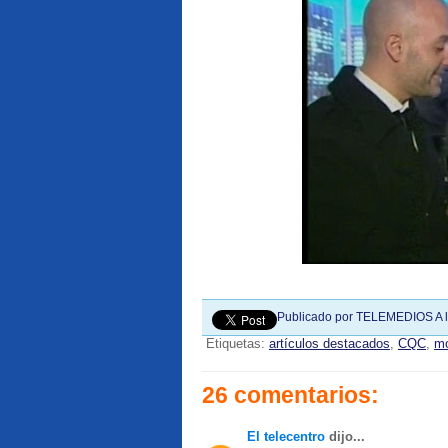
Publicado por
TELEMEDIOS
A 
Etiquetas:
artículos destacados
,
CQC
,
mo
26 comentarios:
El telecentro
dijo...