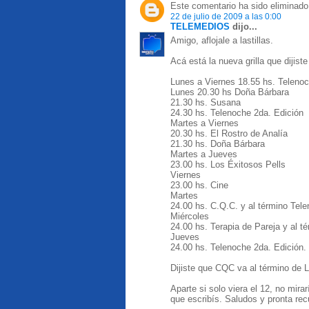
Este comentario ha sido eliminado 
22 de julio de 2009 a las 0:00
TELEMEDIOS
dijo...
Amigo, aflojale a lastillas.
Acá está la nueva grilla que dijiste
Lunes a Viernes 18.55 hs. Teleno
Lunes 20.30 hs Doña Bárbara
21.30 hs. Susana
24.30 hs. Telenoche 2da. Edición
Martes a Viernes
20.30 hs. El Rostro de Analía
21.30 hs. Doña Bárbara
Martes a Jueves
23.00 hs. Los Éxitosos Pells
Viernes
23.00 hs. Cine
Martes
24.00 hs. C.Q.C. y al término Tele
Miércoles
24.00 hs. Terapia de Pareja y al t
Jueves
24.00 hs. Telenoche 2da. Edición.
Dijiste que CQC va al término de 
Aparte si solo viera el 12, no mi
que escribís. Saludos y pronta rec