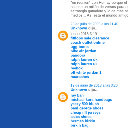
"en reunión" con Romay porque el v
hacerle un millón de versos para qu
estrategia ganadora y lo de más 
medios... Así está el mundo amigo
23 de julio de 2009 a las 11:40
Unknown
dijo...
zzzzz2018.6.19
fitflops sale clearance
coach outlet online
ugg boots
nike air jordan
pandora
ralph lauren uk
ralph lauren uk
reebok
off white jordan 1
huaraches
19 de junio de 2018 a las 3:20
Unknown
dijo...
ray ban
michael kors handbags
yeezy 500 blush
paul george shoes
cheap nfl jerseys
asics shoes
hermes birkin
birkin bag