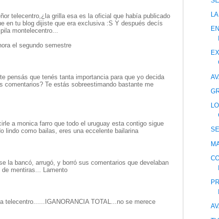
S
LA
ñor telecentro,¿la grilla esa es la oficial que había publicado
e en tu blog dijiste que era exclusiva :S Y después decís
E
 pila montelecentro...
hora el segundo semestre
EX
AV
te pensás que tenés tanta importancia para que yo decida
tus comentarios? Te estás sobreestimando bastante me
GR
LO
irle a monica farro que todo el uruguay esta contigo sigue
S
do lindo como bailas, eres una eccelente bailarina
MA
CO
se la bancó, arrugó, y borró sus comentarios que develaban
 de mentiras... Lamento
PR
 a telecentro......IGANORANCIA TOTAL...no se merece
AV