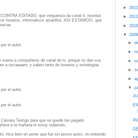
►
201
 RECONTRA EDITADO, que verguenza da canal 4, novelas
►
201
los horarios. informativos amarillos. ASI ESTAMOS!, que
gracias
►
201
▼
200
►
d
por el autor.
►
n
e suena a compañeros de canal de tv, porque no dan sus
►
o
 a oscaaaarrr, y saben tanto de horarios y extrategias
►
s
►
a
▼
ju
por el autor.
JU
EN
por el autor.
AV
 Cámara Testigo para que no quede tan pegado
ñana a la mañana lo estoy subiendo.
GE
o, hice bien en poner que fue sin previo aviso, no entiendo