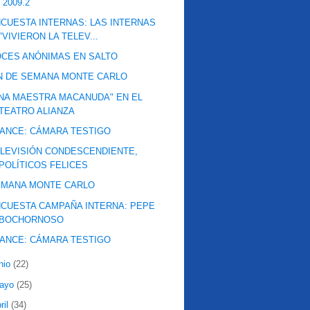
 2009.2
CUESTA INTERNAS: LAS INTERNAS
"VIVIERON LA TELEV...
CES ANÓNIMAS EN SALTO
N DE SEMANA MONTE CARLO
NA MAESTRA MACANUDA" EN EL
TEATRO ALIANZA
ANCE: CÁMARA TESTIGO
LEVISIÓN CONDESCENDIENTE,
POLÍTICOS FELICES
EMANA MONTE CARLO
CUESTA CAMPAÑA INTERNA: PEPE
BOCHORNOSO
ANCE: CÁMARA TESTIGO
nio
(22)
ayo
(25)
ril
(34)