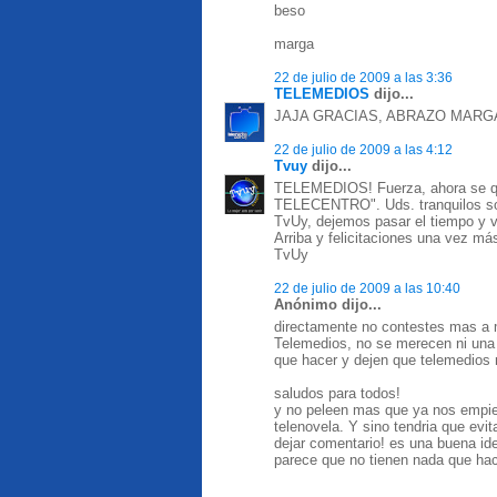
beso
marga
22 de julio de 2009 a las 3:36
TELEMEDIOS
dijo...
JAJA GRACIAS, ABRAZO MARG
22 de julio de 2009 a las 4:12
Tvuy
dijo...
TELEMEDIOS! Fuerza, ahora se qu
TELECENTRO". Uds. tranquilos son 
TvUy, dejemos pasar el tiempo y v
Arriba y felicitaciones una vez más
TvUy
22 de julio de 2009 a las 10:40
Anónimo dijo...
directamente no contestes mas a m
Telemedios, no se merecen ni una
que hacer y dejen que telemedios 
saludos para todos!
y no peleen mas que ya nos empiez
telenovela. Y sino tendria que evi
dejar comentario! es una buena id
parece que no tienen nada que hac