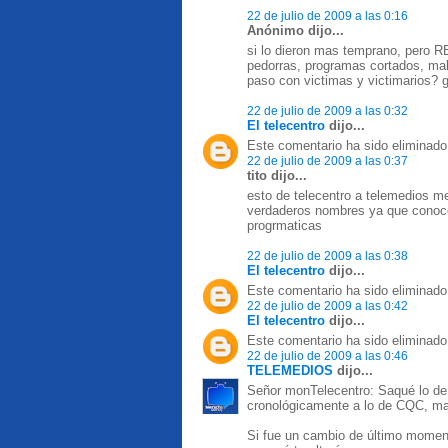
22 de julio de 2009 a las 0:16
Anónimo dijo...
si lo dieron mas temprano, pero
pedorras, programas cortados, ma
paso con victimas y victimarios? 
22 de julio de 2009 a las 0:32
El telecentro
dijo...
Este comentario ha sido eliminado 
22 de julio de 2009 a las 0:37
tito dijo...
esto de telecentro a telemedios m
verdaderos nombres ya que conocen
progrmaticas
22 de julio de 2009 a las 0:38
El telecentro
dijo...
Este comentario ha sido eliminado 
22 de julio de 2009 a las 0:42
El telecentro
dijo...
Este comentario ha sido eliminado 
22 de julio de 2009 a las 0:46
TELEMEDIOS
dijo...
Señor monTelecentro: Saqué lo de
cronológicamente a lo de CQC, ma
Si fue un cambio de último moment