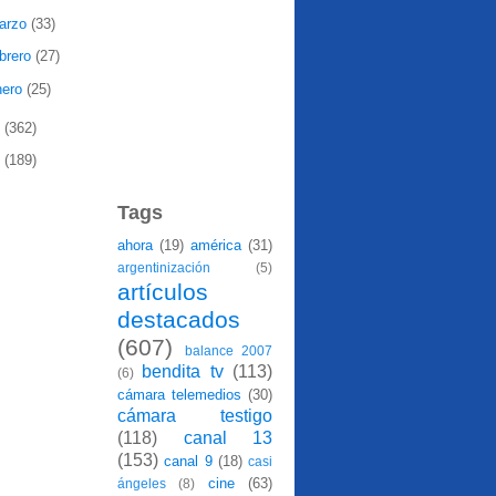
arzo
(33)
ebrero
(27)
nero
(25)
8
(362)
7
(189)
Tags
ahora
(19)
américa
(31)
argentinización
(5)
artículos
destacados
(607)
balance 2007
bendita tv
(113)
(6)
cámara telemedios
(30)
cámara testigo
(118)
canal 13
(153)
canal 9
(18)
casi
cine
(63)
ángeles
(8)