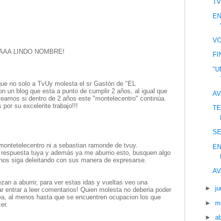
TV
EN
VO
AAA LINDO NOMBRE!
FI
"U
e no solo a TvUy molesta el sr Gastón de "EL
un blog que esta a punto de cumplir 2 años, al igual que
AV
eamos si dentro de 2 años este "montelecentro" continúa.
 por su excelente trabajo!!!
TE
S
ontetelecentro ni a sebastian ramonde de tvuy.
EN
 respuesta tuya y además ya me aburrio esto, busquen algo
nos siga deleitando con sus manera de expresarse.
AV
an a aburrir, para ver estas idas y vueltas veo una
►
ju
tar entrar a leer comentarios! Quien molesta no deberia poder
ea, al menos hasta que se encuentren ocupacion los que
►
m
er.
►
ab