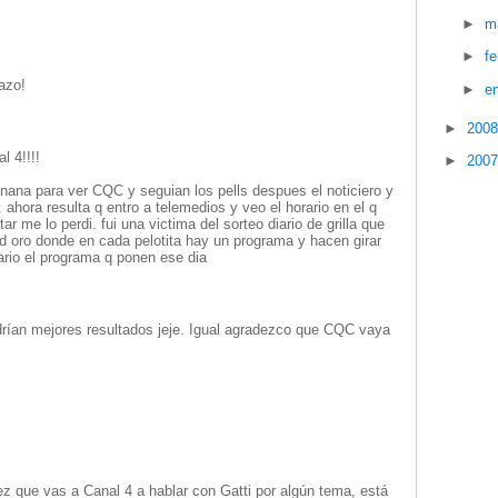
►
m
►
f
razo!
►
e
►
200
l 4!!!!
►
200
nana para ver CQC y seguian los pells despues el noticiero y
 ahora resulta q entro a telemedios y veo el horario en el q
 me lo perdi. fui una victima del sorteo diario de grilla que
 d oro donde en cada pelotita hay un programa y hacen girar
ario el programa q ponen ese dia
ndrían mejores resultados jeje. Igual agradezco que CQC vaya
z que vas a Canal 4 a hablar con Gatti por algún tema, está