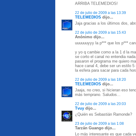
ARRIBA TELEMEDIOS!
22 de julio de 2009 a las 13:39
TELEMEDIOS
dijo...
Jaja gracias a los últimos dos, ab
22 de julio de 2009 a las 15:43
Anónimo dijo...
uuuuuuyyy la p*** que los p*** cana
y yo q cambie como a la 1 d la ma
se corto el canal no entendia nada.
pasaron el programa me quiero matar
hace canal 4, debe ser un estilo 5
la esfera para sacar para cada hor
22 de julio de 2009 a las 18:20
TELEMEDIOS
dijo...
Jaaja, no creo, si hicieran eso te
más temprano. Saludos...
22 de julio de 2009 a las 20:03
Tvuy
dijo...
¿Quién es Sebastián Ramonde?
23 de julio de 2009 a las 1:08
Tarzán Guango dijo...
Lo más interesante es que cada ve