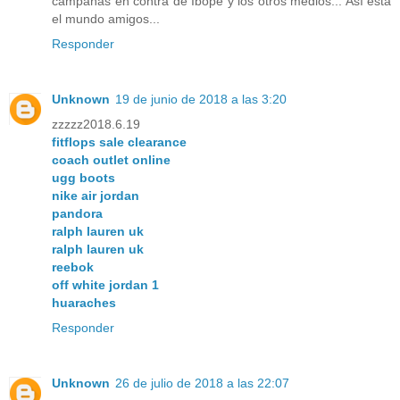
campañas en contra de Ibope y los otros medios... Así está
el mundo amigos...
Responder
Unknown
19 de junio de 2018 a las 3:20
zzzzz2018.6.19
fitflops sale clearance
coach outlet online
ugg boots
nike air jordan
pandora
ralph lauren uk
ralph lauren uk
reebok
off white jordan 1
huaraches
Responder
Unknown
26 de julio de 2018 a las 22:07