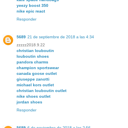
yeezy boost 350
nike epic react
Responder
5689
21 de septiembre de 2018 a las 4:34
zzzzz2018.9.22
christian louboutin
louboutin shoes
pandora charms
champion sportswear
canada goose outlet
giuseppe zanotti
michael kors outlet
christian louboutin outlet
nike shoes outlet
jordan shoes
Responder
5689
6 de noviembre de 2018 a las 2:56