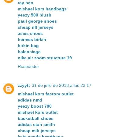
ray ban
michael kors handbags
yeezy 500 blush
paul george shoes
cheap nfl jerseys
asics shoes
hermes birkin
birkin bag
balenciaga
nike air zoom structure 19
Responder
zzyytt
31 de julio de 2018 a las 22:17
michael kors factory outlet
adidas nmd
yeezy boost 700
michael kors outlet
basketball shoes
adidas stan smith
cheap mlb jerseys
kate spade handbags