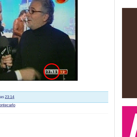
las
23:14
ntecarlo