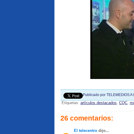
Publicado por
TELEMEDIOS
A 
Etiquetas:
artículos destacados
,
CQC
,
mo
26 comentarios:
El telecentro
dijo...