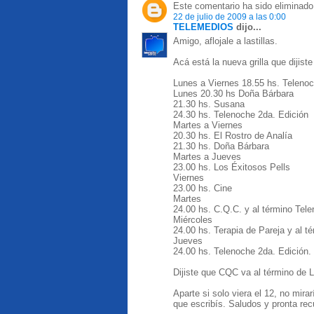
Este comentario ha sido eliminado 
22 de julio de 2009 a las 0:00
TELEMEDIOS
dijo...
Amigo, aflojale a lastillas.
Acá está la nueva grilla que dijiste
Lunes a Viernes 18.55 hs. Teleno
Lunes 20.30 hs Doña Bárbara
21.30 hs. Susana
24.30 hs. Telenoche 2da. Edición
Martes a Viernes
20.30 hs. El Rostro de Analía
21.30 hs. Doña Bárbara
Martes a Jueves
23.00 hs. Los Éxitosos Pells
Viernes
23.00 hs. Cine
Martes
24.00 hs. C.Q.C. y al término Tele
Miércoles
24.00 hs. Terapia de Pareja y al t
Jueves
24.00 hs. Telenoche 2da. Edición.
Dijiste que CQC va al término de 
Aparte si solo viera el 12, no mi
que escribís. Saludos y pronta rec