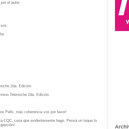
por el autor.
 vos:
che
noche 2da. Edición.
érmino Telenoche 2da. Edición.
Los Pells, más coherencia vos por favor!
raría CQC, cosa que evidentemente hago. Pensá un toque lo
uperción!
Archi