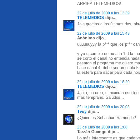
ARRIBA TELEMEDIOS!
22 de julio de 2009 a las 13:39
TELEMEDIOS
dijo...
Jaja gracias a los últimos dos, ab
22 de julio de 2009 a las 15:43
Anónimo dijo...
uuuuuuyyy la p*** que los p*** cana
y yo q cambie como a la 1 d la ma
se corto el canal no entendia nada.
pasaron el programa me quiero matar
hace canal 4, debe ser un estilo 5
la esfera para sacar para cada hor
22 de julio de 2009 a las 18:20
TELEMEDIOS
dijo...
Jaaja, no creo, si hicieran eso te
más temprano. Saludos...
22 de julio de 2009 a las 20:03
Tvuy
dijo...
¿Quién es Sebastián Ramonde?
23 de julio de 2009 a las 1:08
Tarzán Guango dijo...
Lo más interesante es que cada ve