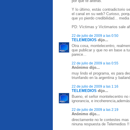
por qué te alterás.
Y lo último, estás contradictorio se
el canal en su web? Curioso, porqu
que yo pierdo credibilidad... media
PD: Víctimas y Victimarios sale a
22 de julio de 2009 a las 0:50
TELEMEDIOS
dijo...
Otra cosa, montelecentro, realmen
que publicar y que no en base a 
parece...
22 de julio de 2009 a las 0:55
Anónimo dijo...
muy lindo el programa, es para dec
triunfando en la argentina y bailan
22 de julio de 2009 a las 1:16
TELEMEDIOS
dijo...
Bueno, el señor montelecentro no 
ignorancia, e incoherencia,además
22 de julio de 2009 a las 2:19
Anónimo dijo...
directamente no le contestes mas
ninuna respuesta de Telemedios !!