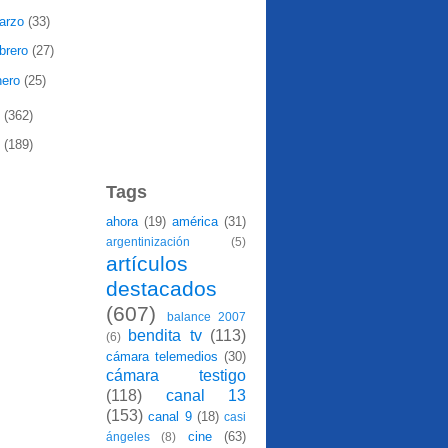
arzo
(33)
ebrero
(27)
nero
(25)
8
(362)
7
(189)
Tags
ahora
(19)
américa
(31)
argentinización
(5)
artículos
destacados
(607)
balance 2007
bendita tv
(113)
(6)
cámara telemedios
(30)
cámara testigo
(118)
canal 13
(153)
canal 9
(18)
casi
cine
(63)
ángeles
(8)