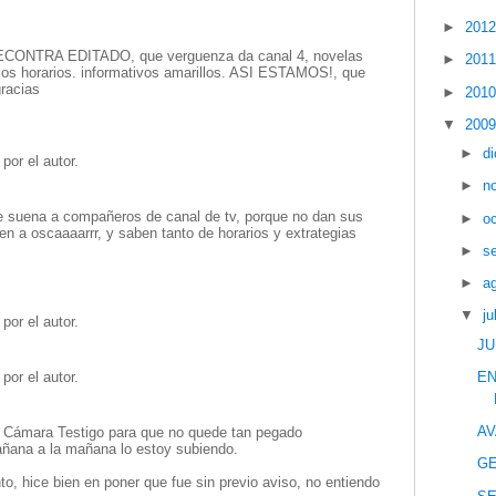
►
201
 RECONTRA EDITADO, que verguenza da canal 4, novelas
►
201
los horarios. informativos amarillos. ASI ESTAMOS!, que
gracias
►
201
▼
200
►
d
por el autor.
►
n
e suena a compañeros de canal de tv, porque no dan sus
►
o
 a oscaaaarrr, y saben tanto de horarios y extrategias
►
s
►
a
▼
ju
por el autor.
JU
EN
por el autor.
AV
 Cámara Testigo para que no quede tan pegado
ñana a la mañana lo estoy subiendo.
GE
o, hice bien en poner que fue sin previo aviso, no entiendo