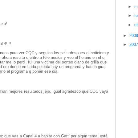
►
m
►
f
razo!
►
e
►
200
l 4!!!!
►
200
nana para ver CQC y seguian los pells despues el noticiero y
 ahora resulta q entro a telemedios y veo el horario en el q
 me lo perdi. fui una victima del sorteo diario de grilla que
 d oro donde en cada pelotita hay un programa y hacen girar
ario el programa q ponen ese dia
ndrían mejores resultados jeje. Igual agradezco que CQC vaya
z que vas a Canal 4 a hablar con Gatti por algún tema, está