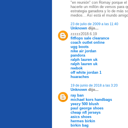
"en reunión" con Romay porque el v
hacerle un millón de versos para qu
estrategia ganadora y lo de más 
medios... Así está el mundo amigo
23 de julio de 2009 a las 11:40
Unknown
dijo...
zzzzz2018.6.19
fitflops sale clearance
coach outlet online
ugg boots
nike air jordan
pandora
ralph lauren uk
ralph lauren uk
reebok
off white jordan 1
huaraches
19 de junio de 2018 a las 3:20
Unknown
dijo...
ray ban
michael kors handbags
yeezy 500 blush
paul george shoes
cheap nfl jerseys
asics shoes
hermes birkin
birkin bag