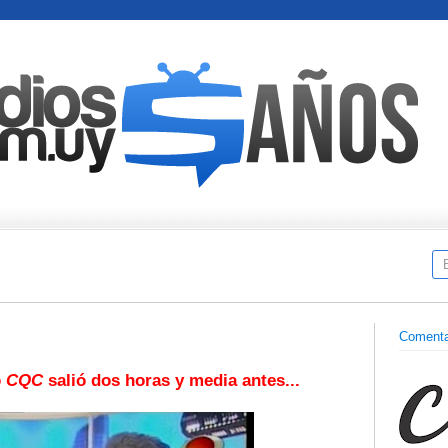
Comenta
o
CQC
salió dos horas y media antes...