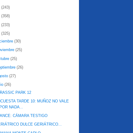
2
(243)
1
(358)
0
(233)
9
(325)
iciembre
(30)
oviembre
(25)
ctubre
(25)
eptiembre
(26)
gosto
(27)
lio
(26)
RASSIC PARK 12
CUESTA TARDE 10: MUÑOZ NO VALE
POR NADA...
ANCE: CÁMARA TESTIGO
RIÁTRICO DULCE GERIÁTRICO...