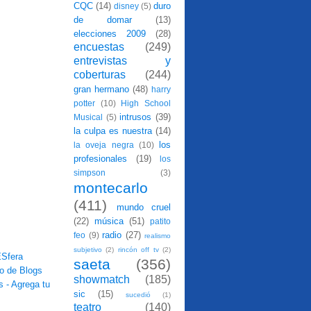
CQC
(14)
duro
disney
(5)
de domar
(13)
elecciones 2009
(28)
encuestas
(249)
entrevistas y
coberturas
(244)
gran hermano
(48)
harry
potter
(10)
High School
intrusos
(39)
Musical
(5)
la culpa es nuestra
(14)
los
la oveja negra
(10)
profesionales
(19)
los
simpson
(3)
montecarlo
(411)
mundo cruel
(22)
música
(51)
patito
radio
(27)
feo
(9)
realismo
subjetivo
(2)
rincón off tv
(2)
saeta
(356)
showmatch
(185)
sic
(15)
sucedió
(1)
teatro
(140)