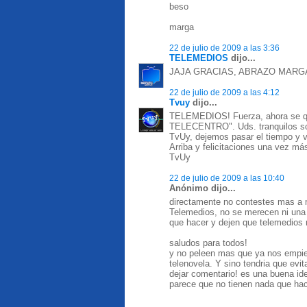
beso
marga
22 de julio de 2009 a las 3:36
TELEMEDIOS
dijo...
JAJA GRACIAS, ABRAZO MARG
22 de julio de 2009 a las 4:12
Tvuy
dijo...
TELEMEDIOS! Fuerza, ahora se qu
TELECENTRO". Uds. tranquilos son 
TvUy, dejemos pasar el tiempo y v
Arriba y felicitaciones una vez más
TvUy
22 de julio de 2009 a las 10:40
Anónimo dijo...
directamente no contestes mas a m
Telemedios, no se merecen ni una
que hacer y dejen que telemedios 
saludos para todos!
y no peleen mas que ya nos empiez
telenovela. Y sino tendria que evi
dejar comentario! es una buena id
parece que no tienen nada que hac