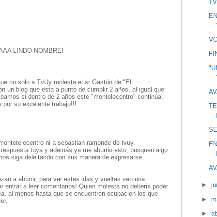
TV
EN
VO
AAA LINDO NOMBRE!
FI
"U
e no solo a TvUy molesta el sr Gastón de "EL
un blog que esta a punto de cumplir 2 años, al igual que
AV
eamos si dentro de 2 años este "montelecentro" continúa.
 por su excelente trabajo!!!
TE
S
ontetelecentro ni a sebastian ramonde de tvuy.
EN
 respuesta tuya y además ya me aburrio esto, busquen algo
nos siga deleitando con sus manera de expresarse.
AV
an a aburrir, para ver estas idas y vueltas veo una
►
ju
tar entrar a leer comentarios! Quien molesta no deberia poder
ea, al menos hasta que se encuentren ocupacion los que
►
m
er.
►
ab