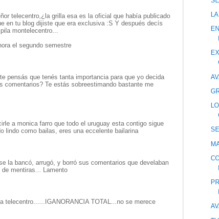
S
LA
ñor telecentro,¿la grilla esa es la oficial que había publicado
e en tu blog dijiste que era exclusiva :S Y después decís
E
 pila montelecentro...
hora el segundo semestre
EX
AV
te pensás que tenés tanta importancia para que yo decida
tus comentarios? Te estás sobreestimando bastante me
GR
LO
irle a monica farro que todo el uruguay esta contigo sigue
S
do lindo como bailas, eres una eccelente bailarina
MA
CO
se la bancó, arrugó, y borró sus comentarios que develaban
 de mentiras... Lamento
PR
 a telecentro......IGANORANCIA TOTAL...no se merece
AV