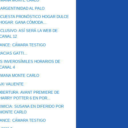
EMANA MONTE CARLO
 ARGENTINIDAD AL PALO
NCUESTA PRONÓSTICO HOGAR DULCE
HOGAR: GANA CÓMODA...
CLUSIVO: ASÍ SERÁ LA WEB DE
CANAL 12
ANCE: CÁMARA TESTIGO
ACIAS GATTI...
S INVEROSÍMILES HORARIOS DE
CANAL 4
EMANA MONTE CARLO
XI VALIENTE
BERTURA: AVANT PREMIERE DE
HARRY POTTER 6 EN POR...
IMICIA: SUSANA EN DIFERIDO POR
MONTE CARLO
ANCE: CÁMARA TESTIGO