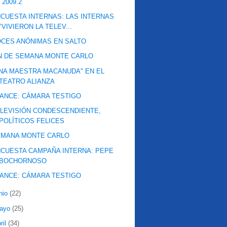
 2009.2
CUESTA INTERNAS: LAS INTERNAS
"VIVIERON LA TELEV...
CES ANÓNIMAS EN SALTO
N DE SEMANA MONTE CARLO
NA MAESTRA MACANUDA" EN EL
TEATRO ALIANZA
ANCE: CÁMARA TESTIGO
LEVISIÓN CONDESCENDIENTE,
POLÍTICOS FELICES
EMANA MONTE CARLO
CUESTA CAMPAÑA INTERNA: PEPE
BOCHORNOSO
ANCE: CÁMARA TESTIGO
nio
(22)
ayo
(25)
ril
(34)