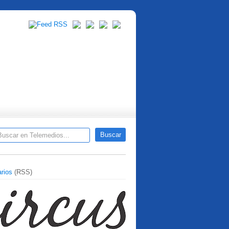
rios
(RSS)