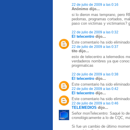
22 de julio de 2009 a las 0:16
Anónimo dijo...
si lo dieron mas temprano, pero
pedorras, programas cortados, ma
paso con victimas y victimarios? 
22 de julio de 2009 a las 0:32
El telecentro
dijo...
Este comentario ha sido eliminado 
22 de julio de 2009 a las 0:37
tito dijo...
esto de telecentro a telemedios m
verdaderos nombres ya que conocen
progrmaticas
22 de julio de 2009 a las 0:38
El telecentro
dijo...
Este comentario ha sido eliminado 
22 de julio de 2009 a las 0:42
El telecentro
dijo...
Este comentario ha sido eliminado 
22 de julio de 2009 a las 0:46
TELEMEDIOS
dijo...
Señor monTelecentro: Saqué lo de
cronológicamente a lo de CQC, ma
Si fue un cambio de último moment