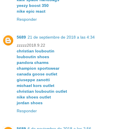
yeezy boost 350
nike epic react
Responder
5689
21 de septiembre de 2018 a las 4:34
zzzzz2018.9.22
christian louboutin
louboutin shoes
pandora charms
champion sportswear
canada goose outlet
giuseppe zanotti
michael kors outlet
christian louboutin outlet
nike shoes outlet
jordan shoes
Responder
5689
6 de noviembre de 2018 a las 2:56