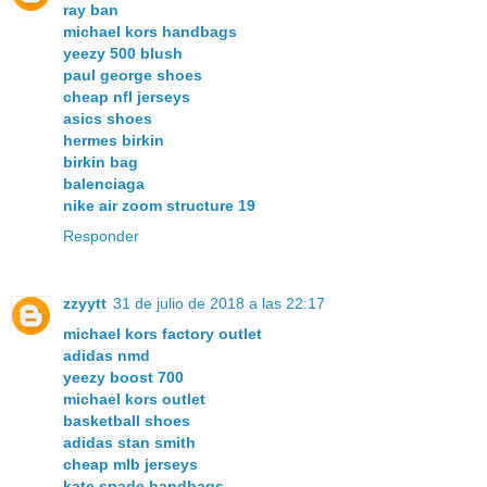
ray ban
michael kors handbags
yeezy 500 blush
paul george shoes
cheap nfl jerseys
asics shoes
hermes birkin
birkin bag
balenciaga
nike air zoom structure 19
Responder
zzyytt
31 de julio de 2018 a las 22:17
michael kors factory outlet
adidas nmd
yeezy boost 700
michael kors outlet
basketball shoes
adidas stan smith
cheap mlb jerseys
kate spade handbags