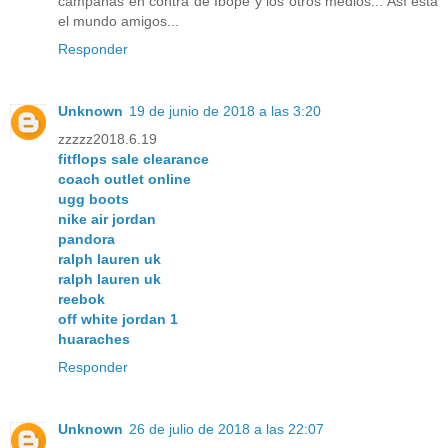
campañas en contra de Ibope y los otros medios... Así está
el mundo amigos...
Responder
Unknown
19 de junio de 2018 a las 3:20
zzzzz2018.6.19
fitflops sale clearance
coach outlet online
ugg boots
nike air jordan
pandora
ralph lauren uk
ralph lauren uk
reebok
off white jordan 1
huaraches
Responder
Unknown
26 de julio de 2018 a las 22:07