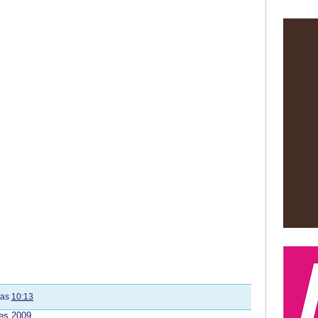
las
10:13
nes 2009