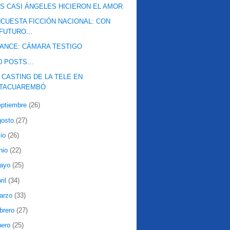
S CASI ÁNGELES HICIERON EL AMOR
CUESTA FICCIÓN NACIONAL: CON
FUTURO...
ANCE: CÁMARA TESTIGO
0 POSTS...
 CASTING DE LA TELE EN
TACUAREMBÓ
eptiembre
(26)
gosto
(27)
lio
(26)
nio
(22)
ayo
(25)
ril
(34)
arzo
(33)
ebrero
(27)
nero
(25)