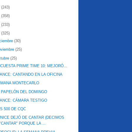
2
(243)
1
(358)
0
(233)
9
(325)
iciembre
(30)
oviembre
(25)
ctubre
(25)
CUESTA PRIME TIME 10: MEJORÓ...
ANCE: CANTANDO EN LA OFICINA
EMANA MONTECARLO
 PAPELÓN DEL DOMINGO
ANCE: CÁMARA TESTIGO
S 500 DE CQC
NICE DEJÓ DE CANTAR (DECIMOS
"CANTAR" PORQUE LA ...