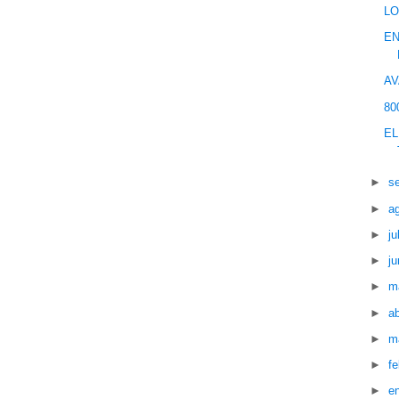
LO
EN
AV
80
EL
►
s
►
a
►
ju
►
ju
►
m
►
ab
►
m
►
f
►
e