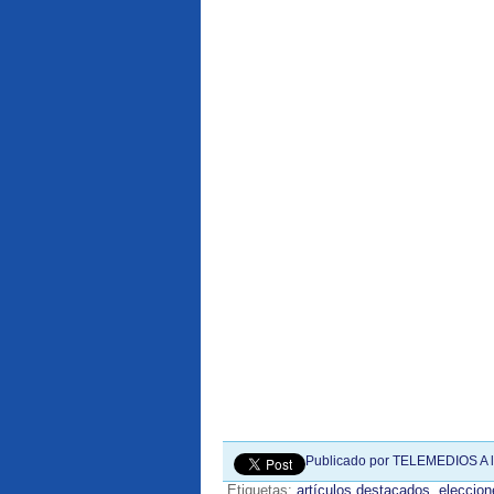
Publicado por
TELEMEDIOS
A 
Etiquetas:
artículos destacados
,
eleccio