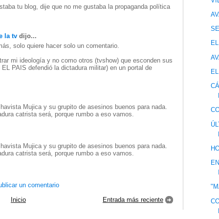
VI
staba tu blog, dije que no me gustaba la propaganda política
AV
S
 la tv
dijo...
EL
más, solo quiere hacer solo un comentario.
AV
strar mi ideología y no como otros (tvshow) que esconden sus
 EL PAIS defendió la dictadura militar) en un portal de
EL
CÁ
chavista Mujica y su grupito de asesinos buenos para nada.
CO
tadura catrista será, porque rumbo a eso vamos.
ÚL
chavista Mujica y su grupito de asesinos buenos para nada.
HO
tadura catrista será, porque rumbo a eso vamos.
EN
blicar un comentario
"M
Inicio
Entrada más reciente
CO