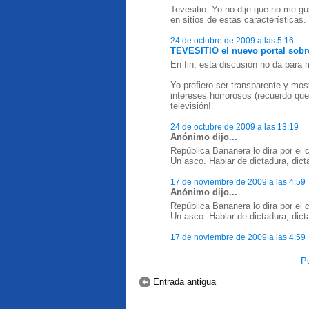
Tevesitio: Yo no dije que no me gu
en sitios de estas características.
24 de octubre de 2009 a las 5:16
TEVESITIO el nuevo portal sobre
En fin, esta discusión no da para 
Yo prefiero ser transparente y mo
intereses horrorosos (recuerdo que
televisión!
24 de octubre de 2009 a las 13:19
Anónimo dijo...
República Bananera lo dira por el 
Un asco. Hablar de dictadura, dic
17 de noviembre de 2009 a las 4:59
Anónimo dijo...
República Bananera lo dira por el 
Un asco. Hablar de dictadura, dic
17 de noviembre de 2009 a las 4:59
Pu
Entrada antigua