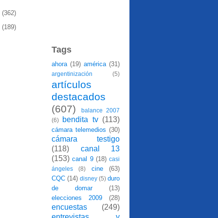
8
(362)
7
(189)
Tags
ahora
(19)
américa
(31)
argentinización
(5)
artículos
destacados
(607)
balance 2007
bendita tv
(113)
(6)
cámara telemedios
(30)
cámara testigo
(118)
canal 13
(153)
canal 9
(18)
casi
cine
(63)
ángeles
(8)
CQC
(14)
duro
disney
(5)
de domar
(13)
elecciones 2009
(28)
encuestas
(249)
entrevistas y