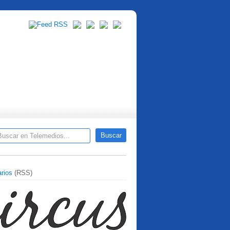
rios
(RSS)