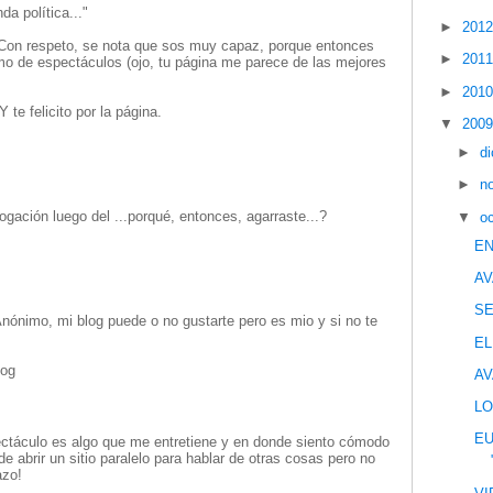
a política..."
►
201
 Con respeto, se nota que sos muy capaz, porque entonces
►
201
smo de espectáculos (ojo, tu página me parece de las mejores
►
201
 te felicito por la página.
▼
200
►
d
►
n
ogación luego del ...porqué, entonces, agarraste...?
▼
o
EN
AV
S
Anónimo, mi blog puede o no gustarte pero es mio y si no te
EL
log
AV
LO
EU
ectáculo es algo que me entretiene y en donde siento cómodo
de abrir un sitio paralelo para hablar de otras cosas pero no
azo!