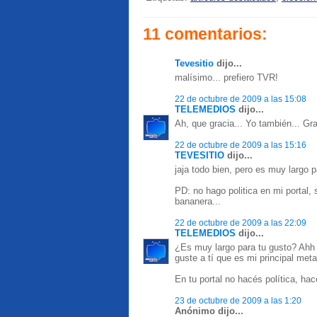
11 comentarios:
Tevesitio
dijo...
malísimo... prefiero TVR!
22 de octubre de 2009 a las 15:08
TELEMEDIOS
dijo...
Ah, que gracia... Yo también... Gr
22 de octubre de 2009 a las 15:16
TEVESITIO
dijo...
jaja todo bien, pero es muy largo 
PD: no hago politica en mi portal, 
bananera...
22 de octubre de 2009 a las 22:09
TELEMEDIOS
dijo...
¿Es muy largo para tu gusto? Ahh 
guste a tí que es mi principal meta 
En tu portal no hacés política, ha
23 de octubre de 2009 a las 1:20
Anónimo dijo...