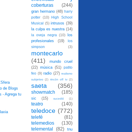
coberturas
(244)
gran hermano
(48)
harry
potter
(10)
High School
intrusos
(39)
Musical
(5)
la culpa es nuestra
(14)
los
la oveja negra
(10)
profesionales
(19)
los
simpson
(3)
montecarlo
(411)
mundo cruel
(22)
música
(51)
patito
radio
(27)
feo
(9)
realismo
subjetivo
(2)
rincón off tv
(2)
saeta
(356)
showmatch
(185)
sic
(15)
sucedió
(1)
teatro
(140)
teledoce
(772)
telefé
(81)
telemedios
(130)
telemental
(82)
tnu