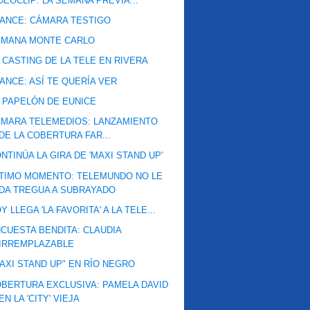
DEOCLIP: LA SEMANA PREVIA...
ANCE: CÁMARA TESTIGO
EMANA MONTE CARLO
 CASTING DE LA TELE EN RIVERA
ANCE: ASÍ TE QUERÍA VER
 PAPELÓN DE EUNICE
MARA TELEMEDIOS: LANZAMIENTO
DE LA COBERTURA FAR...
NTINÚA LA GIRA DE 'MAXI STAND UP'
TIMO MOMENTO: TELEMUNDO NO LE
DA TREGUA A SUBRAYADO
Y LLEGA 'LA FAVORITA' A LA TELE...
CUESTA BENDITA: CLAUDIA
IRREMPLAZABLE
AXI STAND UP" EN RÍO NEGRO
BERTURA EXCLUSIVA: PAMELA DAVID
EN LA 'CITY' VIEJA