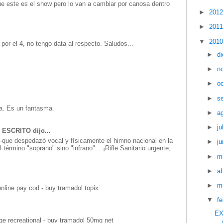
ue este es el show pero lo van a cambiar por canosa dentro
►
201
►
201
▼
201
a por el 4, no tengo data al respecto. Saludos...
►
d
►
n
►
o
►
s
ra. Es un fantasma.
►
a
►
ju
ESCRITO dijo...
 -que despedazó vocal y físicamente el himno nacional en la
►
ju
término "soprano" sino "infrano"... ¡Rifle Sanitario urgente,
►
m
►
ab
►
m
nline pay cod - buy tramadol topix
▼
f
EX
e recreational - buy tramadol 50mg net