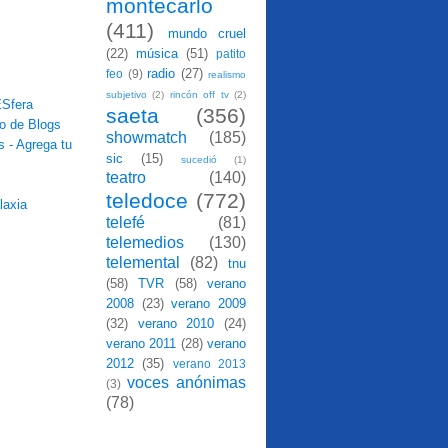
montecarlo
(411)
mundo cruel
(22)
música
(51)
patito
radio
(27)
feo
(9)
realismo
subjetivo
(2)
rincón off tv
(2)
saeta
(356)
showmatch
(185)
sic
(15)
sucedió
(1)
teatro
(140)
teledoce
(772)
telefé
(81)
telemedios
(130)
telemental
(82)
tnu
(58)
TVR
(58)
verano
2008
(23)
verano 2009
(32)
verano 2010
(24)
verano 2011
(28)
verano
2012
(35)
verano 2013
voces anónimas
(3)
(78)