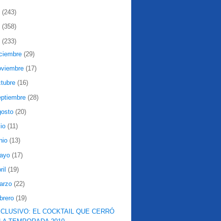
2
(243)
1
(358)
0
(233)
iciembre
(29)
oviembre
(17)
ctubre
(16)
eptiembre
(28)
gosto
(20)
lio
(11)
nio
(13)
ayo
(17)
ril
(19)
arzo
(22)
ebrero
(19)
CLUSIVO: EL COCKTAIL QUE CERRÓ