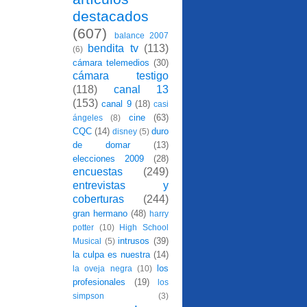
destacados
(607)
balance 2007
bendita tv
(113)
(6)
cámara telemedios
(30)
cámara testigo
(118)
canal 13
(153)
canal 9
(18)
casi
cine
(63)
ángeles
(8)
CQC
(14)
duro
disney
(5)
de domar
(13)
elecciones 2009
(28)
encuestas
(249)
entrevistas y
coberturas
(244)
gran hermano
(48)
harry
potter
(10)
High School
intrusos
(39)
Musical
(5)
la culpa es nuestra
(14)
los
la oveja negra
(10)
profesionales
(19)
los
simpson
(3)