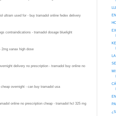
LL
EN
l ultram used for - buy tramadol online fedex delivery
HO
EX
gs contraindications - tramadol dosage bluelight
KE
- 2mg xanax high dose
LA
S
ernight delivery no prescription - tramadol buy online no
MI
CÁ
 cheap overnight - can buy tramadol usa
EN
madol online no prescription cheap - tramadol hcl 325 mg
PA
¿S