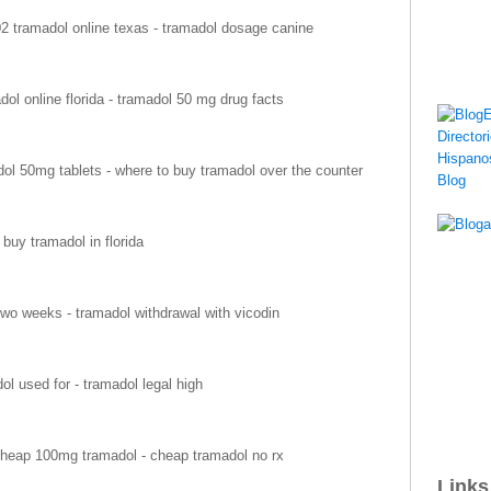
02 tramadol online texas - tramadol dosage canine
ol online florida - tramadol 50 mg drug facts
ol 50mg tablets - where to buy tramadol over the counter
buy tramadol in florida
wo weeks - tramadol withdrawal with vicodin
ol used for - tramadol legal high
heap 100mg tramadol - cheap tramadol no rx
Links