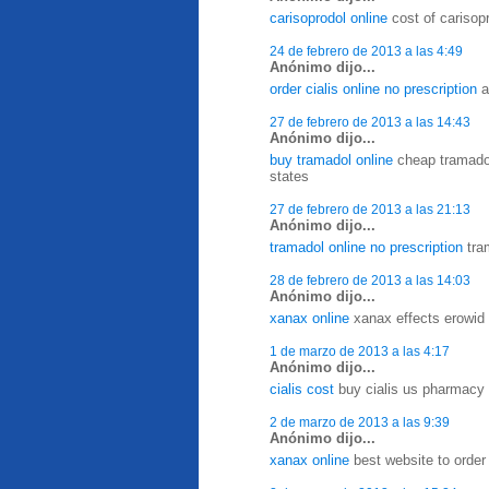
carisoprodol online
cost of carisop
24 de febrero de 2013 a las 4:49
Anónimo dijo...
order cialis online no prescription
a
27 de febrero de 2013 a las 14:43
Anónimo dijo...
buy tramadol online
cheap tramadol 
states
27 de febrero de 2013 a las 21:13
Anónimo dijo...
tramadol online no prescription
tram
28 de febrero de 2013 a las 14:03
Anónimo dijo...
xanax online
xanax effects erowid 
1 de marzo de 2013 a las 4:17
Anónimo dijo...
cialis cost
buy cialis us pharmacy -
2 de marzo de 2013 a las 9:39
Anónimo dijo...
xanax online
best website to order