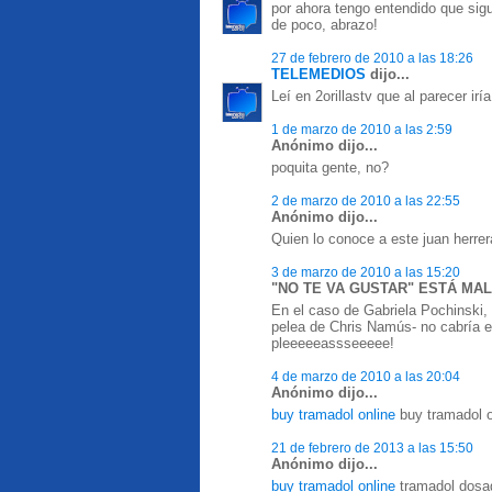
por ahora tengo entendido que sig
de poco, abrazo!
27 de febrero de 2010 a las 18:26
TELEMEDIOS
dijo...
Leí en 2orillastv que al parecer irí
1 de marzo de 2010 a las 2:59
Anónimo dijo...
poquita gente, no?
2 de marzo de 2010 a las 22:55
Anónimo dijo...
Quien lo conoce a este juan herre
3 de marzo de 2010 a las 15:20
"NO TE VA GUSTAR" ESTÁ MAL 
En el caso de Gabriela Pochinski,
pelea de Chris Namús- no cabría el 
pleeeeeassseeeee!
4 de marzo de 2010 a las 20:04
Anónimo dijo...
buy tramadol online
buy tramadol o
21 de febrero de 2013 a las 15:50
Anónimo dijo...
buy tramadol online
tramadol dosag