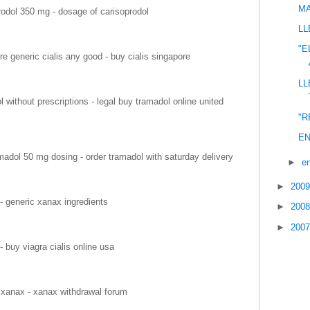
MA
rodol 350 mg - dosage of carisoprodol
LL
"E
re generic cialis any good - buy cialis singapore
LL
without prescriptions - legal buy tramadol online united
"R
EN
adol 50 mg dosing - order tramadol with saturday delivery
►
e
►
200
- generic xanax ingredients
►
200
►
200
 buy viagra cialis online usa
 xanax - xanax withdrawal forum