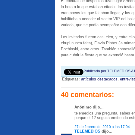
El cocktail de despedida tuvo lugar Arrech
la hora a la que estaban citados los invit
eran pocos los que faltaban llegar, y los 
habilitaba a acceder al sector VIP del bo
variada, que se podía acompañar con difer
Los invitados fueron casi cien, y entre el
chupi nunca falta), Flavia Pintos (la núme
Pochinski, entre otros. También sobresali
para cubrir la fiesta que se extendió hast
Publicado por
TELEMEDIOS
A 
Etiquetas:
artículos destacados
,
entrevis
40 comentarios:
Anónimo dijo...
telemedios una pregunta, sabes en
porque el 12 seguira emitiendo est
27 de febrero de 2010 a las 17:04
TELEMEDIOS
dijo...