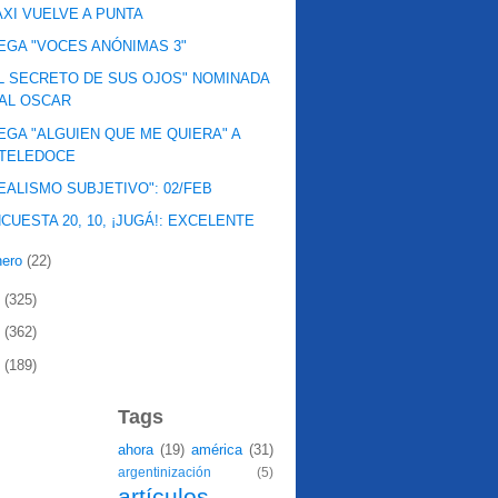
XI VUELVE A PUNTA
EGA "VOCES ANÓNIMAS 3"
L SECRETO DE SUS OJOS" NOMINADA
AL OSCAR
EGA "ALGUIEN QUE ME QUIERA" A
TELEDOCE
EALISMO SUBJETIVO": 02/FEB
CUESTA 20, 10, ¡JUGÁ!: EXCELENTE
nero
(22)
9
(325)
8
(362)
7
(189)
Tags
ahora
(19)
américa
(31)
argentinización
(5)
artículos