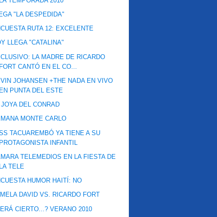
LA TEMPORADA 2010
EGA "LA DESPEDIDA"
CUESTA RUTA 12: EXCELENTE
Y LLEGA "CATALINA"
CLUSIVO: LA MADRE DE RICARDO
FORT CANTÓ EN EL CO...
VIN JOHANSEN +THE NADA EN VIVO
EN PUNTA DEL ESTE
 JOYA DEL CONRAD
EMANA MONTE CARLO
SS TACUAREMBÓ YA TIENE A SU
PROTAGONISTA INFANTIL
MARA TELEMEDIOS EN LA FIESTA DE
LA TELE
CUESTA HUMOR HAITÍ: NO
MELA DAVID VS. RICARDO FORT
ERÁ CIERTO...? VERANO 2010