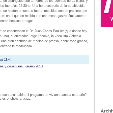
e, un distinguido pub a metros de los puentes de La Barra; y
ados fue a las 22.30hs. Una hora después de la establecida,
que se hacían presentes fueron recibidos con un precinto que
liche, en el que se recibía con una mesa gastronómicamente
entes bebidas o tragos.
los se encontraban el Dr. Juan Carlos Paullier (que donde hay
ro uno), el animador Jorge Lenoble, la vocalista Gabriela
ó una gran cantidad de medios de prensa, sobre todo gráfica,
a entrada la madrugada.
las
11:44
tas y coberturas
,
verano 2010
 que canal saldra el programa de viviana canosa este año?
e es el show. gracias.
Archi