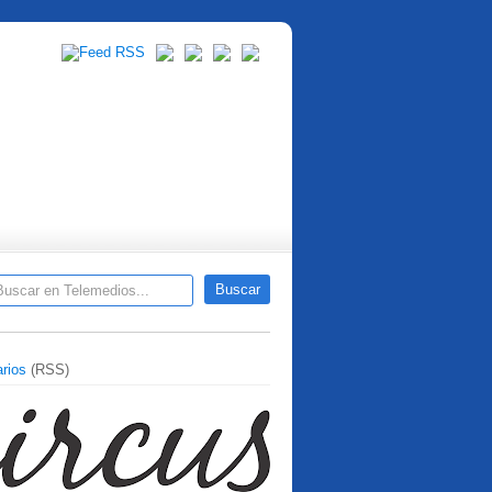
rios
(RSS)