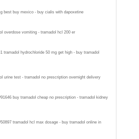
g best buy mexico - buy cialis with dapoxetine
l overdose vomiting - tramadol hcl 200 er
31 tramadol hydrochloride 50 mg get high - buy tramadol
l urine test - tramadol no prescription overnight delivery
#91646 buy tramadol cheap no prescription - tramadol kidney
#50897 tramadol hcl max dosage - buy tramadol online in