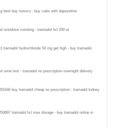
g best buy mexico - buy cialis with dapoxetine
l overdose vomiting - tramadol hcl 200 er
31 tramadol hydrochloride 50 mg get high - buy tramadol
l urine test - tramadol no prescription overnight delivery
#91646 buy tramadol cheap no prescription - tramadol kidney
#50897 tramadol hcl max dosage - buy tramadol online in