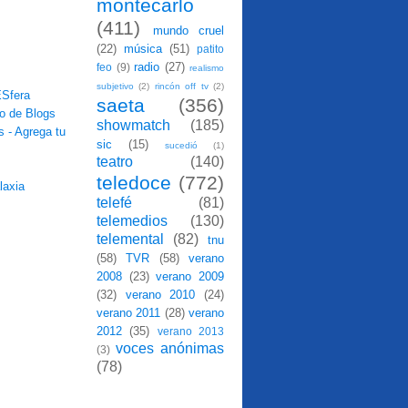
montecarlo
(411)
mundo cruel
(22)
música
(51)
patito
radio
(27)
feo
(9)
realismo
subjetivo
(2)
rincón off tv
(2)
saeta
(356)
showmatch
(185)
sic
(15)
sucedió
(1)
teatro
(140)
teledoce
(772)
telefé
(81)
telemedios
(130)
telemental
(82)
tnu
(58)
TVR
(58)
verano
2008
(23)
verano 2009
(32)
verano 2010
(24)
verano 2011
(28)
verano
2012
(35)
verano 2013
voces anónimas
(3)
(78)