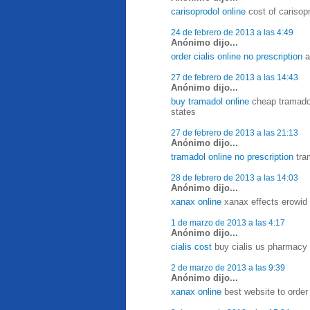
carisoprodol online
cost of carisop
24 de febrero de 2013 a las 4:49
Anónimo dijo...
order cialis online no prescription
a
27 de febrero de 2013 a las 14:43
Anónimo dijo...
buy tramadol online
cheap tramadol 
states
27 de febrero de 2013 a las 21:13
Anónimo dijo...
tramadol online no prescription
tram
28 de febrero de 2013 a las 14:03
Anónimo dijo...
xanax online
xanax effects erowid 
1 de marzo de 2013 a las 4:17
Anónimo dijo...
cialis cost
buy cialis us pharmacy -
2 de marzo de 2013 a las 9:39
Anónimo dijo...
xanax online
best website to order