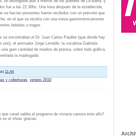
e, un distinguido pub a metros de los puentes de La Barra; y
ados fue a las 22.30hs. Una hora después de la establecida,
que se hacían presentes fueron recibidos con un precinto que
liche, en el que se recibía con una mesa gastronómicamente
entes bebidas o tragos.
los se encontraban el Dr. Juan Carlos Paullier (que donde hay
ro uno), el animador Jorge Lenoble, la vocalista Gabriela
ó una gran cantidad de medios de prensa, sobre todo gráfica,
a entrada la madrugada.
las
11:44
tas y coberturas
,
verano 2010
 que canal saldra el programa de viviana canosa este año?
e es el show. gracias.
Archi