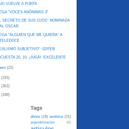
XI VUELVE A PUNTA
EGA "VOCES ANÓNIMAS 3"
L SECRETO DE SUS OJOS" NOMINADA
AL OSCAR
EGA "ALGUIEN QUE ME QUIERA" A
TELEDOCE
EALISMO SUBJETIVO": 02/FEB
CUESTA 20, 10, ¡JUGÁ!: EXCELENTE
nero
(22)
9
(325)
8
(362)
7
(189)
Tags
ahora
(19)
américa
(31)
argentinización
(5)
artículos