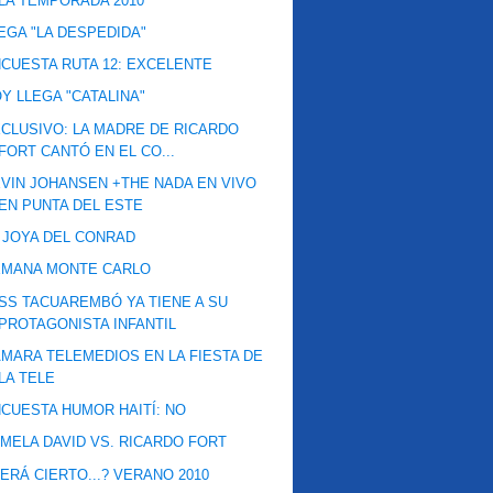
LA TEMPORADA 2010
EGA "LA DESPEDIDA"
CUESTA RUTA 12: EXCELENTE
Y LLEGA "CATALINA"
CLUSIVO: LA MADRE DE RICARDO
FORT CANTÓ EN EL CO...
VIN JOHANSEN +THE NADA EN VIVO
EN PUNTA DEL ESTE
 JOYA DEL CONRAD
EMANA MONTE CARLO
SS TACUAREMBÓ YA TIENE A SU
PROTAGONISTA INFANTIL
MARA TELEMEDIOS EN LA FIESTA DE
LA TELE
CUESTA HUMOR HAITÍ: NO
MELA DAVID VS. RICARDO FORT
ERÁ CIERTO...? VERANO 2010