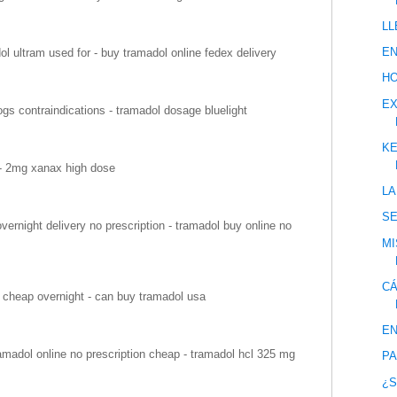
LL
EN
l ultram used for - buy tramadol online fedex delivery
HO
EX
gs contraindications - tramadol dosage bluelight
KE
- 2mg xanax high dose
LA
S
ernight delivery no prescription - tramadol buy online no
MI
CÁ
 cheap overnight - can buy tramadol usa
EN
madol online no prescription cheap - tramadol hcl 325 mg
PA
¿S