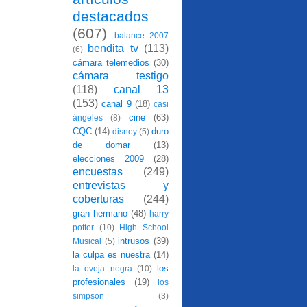
destacados
(607)
balance 2007
bendita tv
(113)
(6)
cámara telemedios
(30)
cámara testigo
(118)
canal 13
(153)
canal 9
(18)
casi
cine
(63)
ángeles
(8)
CQC
(14)
duro
disney
(5)
de domar
(13)
elecciones 2009
(28)
encuestas
(249)
entrevistas y
coberturas
(244)
gran hermano
(48)
harry
potter
(10)
High School
intrusos
(39)
Musical
(5)
la culpa es nuestra
(14)
los
la oveja negra
(10)
profesionales
(19)
los
simpson
(3)