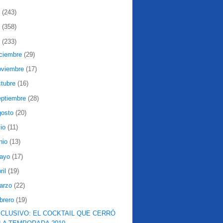
2
(243)
1
(358)
0
(233)
iciembre
(29)
oviembre
(17)
ctubre
(16)
eptiembre
(28)
gosto
(20)
lio
(11)
nio
(13)
ayo
(17)
ril
(19)
arzo
(22)
ebrero
(19)
CLUSIVO: EL COCKTAIL QUE CERRÓ