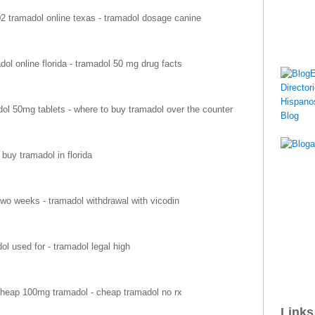
02 tramadol online texas - tramadol dosage canine
ol online florida - tramadol 50 mg drug facts
ol 50mg tablets - where to buy tramadol over the counter
buy tramadol in florida
wo weeks - tramadol withdrawal with vicodin
ol used for - tramadol legal high
heap 100mg tramadol - cheap tramadol no rx
Links