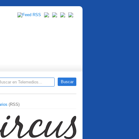
rios
(RSS)