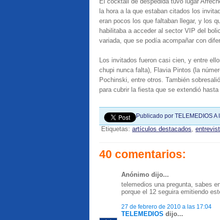
El cocktail de despedida tuvo lugar Arrech
la hora a la que estaban citados los invit
eran pocos los que faltaban llegar, y los 
habilitaba a acceder al sector VIP del bo
variada, que se podía acompañar con difer
Los invitados fueron casi cien, y entre el
chupi nunca falta), Flavia Pintos (la núme
Pochinski, entre otros. También sobresali
para cubrir la fiesta que se extendió hast
Publicado por
TELEMEDIOS
A 
Etiquetas:
artículos destacados
,
entrevis
40 comentarios:
Anónimo dijo...
telemedios una pregunta, sabes en
porque el 12 seguira emitiendo est
27 de febrero de 2010 a las 17:04
TELEMEDIOS
dijo...