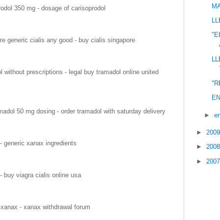
MA
rodol 350 mg - dosage of carisoprodol
LL
"E
re generic cialis any good - buy cialis singapore
LL
without prescriptions - legal buy tramadol online united
"R
EN
adol 50 mg dosing - order tramadol with saturday delivery
►
e
►
200
- generic xanax ingredients
►
200
►
200
 buy viagra cialis online usa
 xanax - xanax withdrawal forum