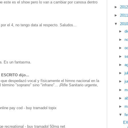
ue este es el show pero lo van a cambiar por canosa dentro
►
201
►
201
▼
201
a por el 4, no tengo data al respecto. Saludos...
►
d
►
n
►
o
►
s
ra. Es un fantasma.
►
a
►
ju
ESCRITO dijo...
 -que despedazó vocal y físicamente el himno nacional en la
►
ju
término "soprano" sino "infrano"... ¡Rifle Sanitario urgente,
►
m
►
ab
►
m
nline pay cod - buy tramadol topix
▼
f
EX
e recreational - buy tramadol 50mg net