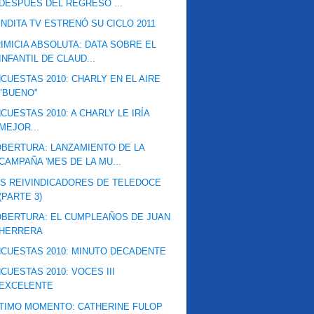
DESPUÉS DEL REGRESO ...
NDITA TV ESTRENÓ SU CICLO 2011
IMICIA ABSOLUTA: DATA SOBRE EL
INFANTIL DE CLAUD...
CUESTAS 2010: CHARLY EN EL AIRE
"BUENO"
CUESTAS 2010: A CHARLY LE IRÍA
MEJOR...
BERTURA: LANZAMIENTO DE LA
CAMPAÑA 'MES DE LA MU...
S REIVINDICADORES DE TELEDOCE
(PARTE 3)
BERTURA: EL CUMPLEAÑOS DE JUAN
HERRERA
CUESTAS 2010: MINUTO DECADENTE
CUESTAS 2010: VOCES III
EXCELENTE
TIMO MOMENTO: CATHERINE FULOP