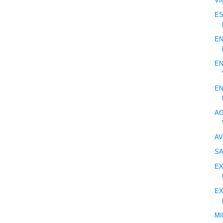
VI
ES
EN
EN
EN
AG
AV
SA
EX
EX
MI