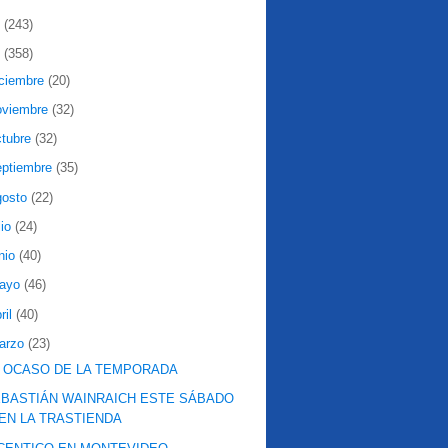
2
(243)
1
(358)
iciembre
(20)
oviembre
(32)
ctubre
(32)
eptiembre
(35)
gosto
(22)
lio
(24)
nio
(40)
ayo
(46)
ril
(40)
arzo
(23)
 OCASO DE LA TEMPORADA
BASTIÁN WAINRAICH ESTE SÁBADO
EN LA TRASTIENDA