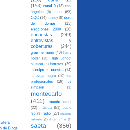
(153)
canal 9
(18)
casi
cine
(63)
ángeles
(8)
CQC
(14)
duro
disney
(5)
de domar
(13)
elecciones 2009
(28)
encuestas
(249)
entrevistas y
coberturas
(244)
gran hermano
(48)
harry
potter
(10)
High School
intrusos
(39)
Musical
(5)
la culpa es nuestra
(14)
los
la oveja negra
(10)
profesionales
(19)
los
simpson
(3)
montecarlo
(411)
mundo cruel
(22)
música
(51)
patito
radio
(27)
feo
(9)
realismo
subjetivo
(2)
rincón off tv
(2)
saeta
(356)