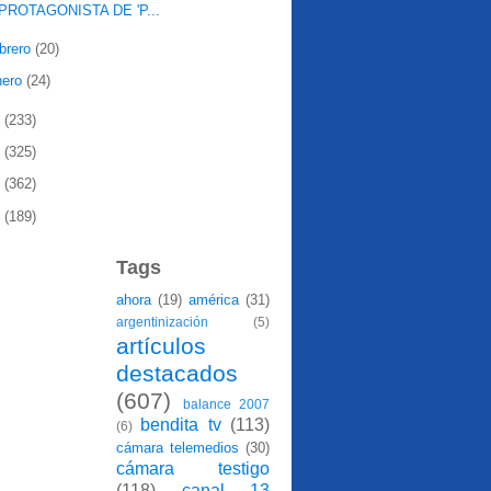
PROTAGONISTA DE 'P...
ebrero
(20)
nero
(24)
0
(233)
9
(325)
8
(362)
7
(189)
Tags
ahora
(19)
américa
(31)
argentinización
(5)
artículos
destacados
(607)
balance 2007
bendita tv
(113)
(6)
cámara telemedios
(30)
cámara testigo
(118)
canal 13