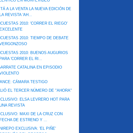
CENTICO EN MONTEVIDEO
TÁ A LA VENTA LA NUEVA EDICIÓN DE
LA REVISTA 'AH...
CUESTAS 2010: 'CORRER EL RIEGO'
EXCELENTE
CUESTAS 2010: TIEMPO DE DEBATE
VERGONZOSO
CUESTAS 2010: BUENOS AUGURIOS
PARA 'CORRER EL RI...
ARRATE CATALINA EN EPISODIO
VIOLENTO
ANCE: CÁMARA TESTIGO
LIÓ EL TERCER NÚMERO DE "AHORA"
CLUSIVO: ELSA LEVRERO HOT PARA
UNA REVISTA
CLUSIVO: MAXI DE LA CRUZ CON
FECHA DE ESTRENO Y ...
NIREPO EXCLUSIVA: 'EL PIÑE'