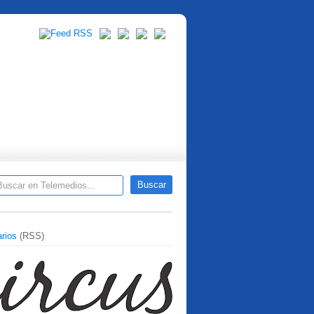
rios
(RSS)