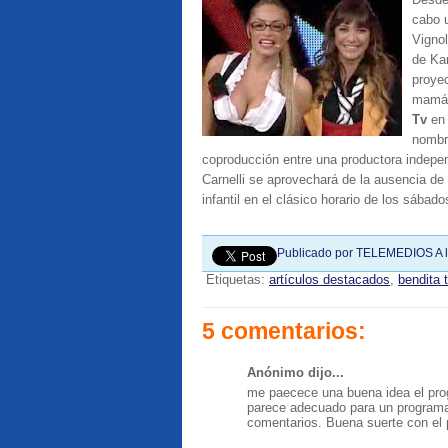
cabo u
Vignol
de Kar
proyec
mamá 
Tv
en
nomb
coproducción entre una productora indepen
Carnelli se aprovechará de la ausencia de
infantil en el clásico horario de los sábado
Publicado por
TELEMEDIOS
A 
Etiquetas:
artículos destacados
,
bendita 
5 comentarios:
Anónimo dijo...
me paecece una buena idea el progr
parece adecuado para un programa 
comentarios. Buena suerte con el pr