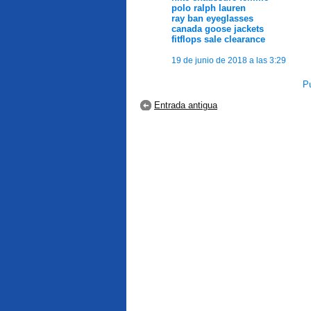
polo ralph lauren
ray ban eyeglasses
canada goose jackets
fitflops sale clearance
19 de junio de 2018 a las 3:29
Pu
Entrada antigua