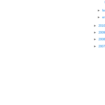
►
f
►
e
►
201
►
200
►
200
►
200