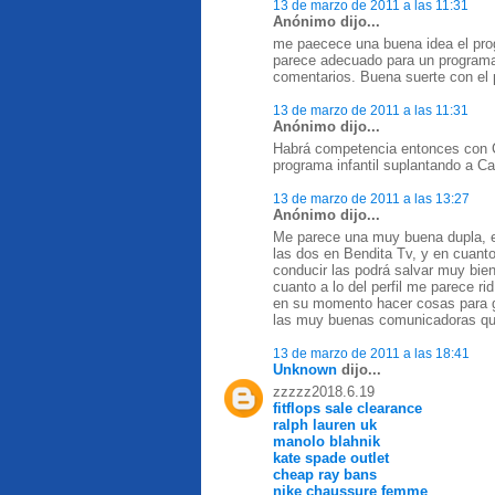
13 de marzo de 2011 a las 11:31
Anónimo dijo...
me paecece una buena idea el progr
parece adecuado para un programa 
comentarios. Buena suerte con el pr
13 de marzo de 2011 a las 11:31
Anónimo dijo...
Habrá competencia entonces con Ca
programa infantil suplantando a C
13 de marzo de 2011 a las 13:27
Anónimo dijo...
Me parece una muy buena dupla, e
las dos en Bendita Tv, y en cuanto
conducir las podrá salvar muy bien
cuanto a lo del perfil me parece r
en su momento hacer cosas para gr
las muy buenas comunicadoras que 
13 de marzo de 2011 a las 18:41
Unknown
dijo...
zzzzz2018.6.19
fitflops sale clearance
ralph lauren uk
manolo blahnik
kate spade outlet
cheap ray bans
nike chaussure femme