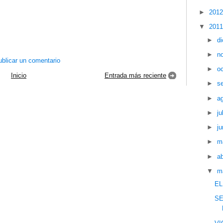
►
201
▼
201
►
d
►
n
blicar un comentario
►
o
Inicio
Entrada más reciente
►
s
►
a
►
ju
►
ju
►
m
►
ab
▼
m
EL
SE