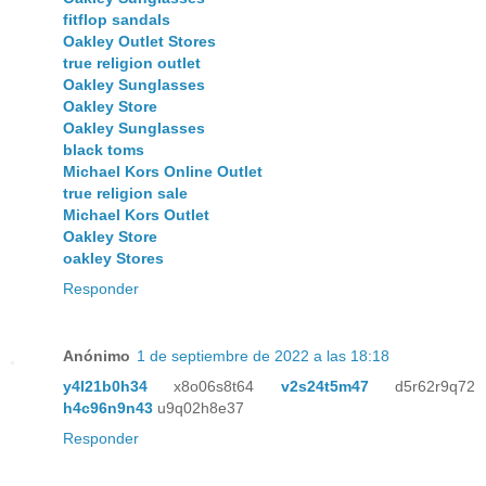
fitflop sandals
Oakley Outlet Stores
true religion outlet
Oakley Sunglasses
Oakley Store
Oakley Sunglasses
black toms
Michael Kors Online Outlet
true religion sale
Michael Kors Outlet
Oakley Store
oakley Stores
Responder
Anónimo
1 de septiembre de 2022 a las 18:18
y4l21b0h34
x8o06s8t64
v2s24t5m47
d5r62r9q72
h4c96n9n43
u9q02h8e37
Responder