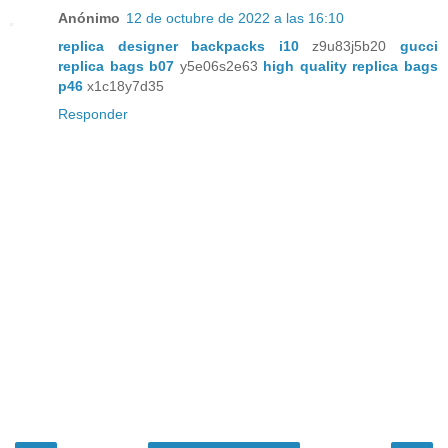
Anónimo
12 de octubre de 2022 a las 16:10
replica designer backpacks i10
z9u83j5b20
gucci
replica bags b07
y5e06s2e63
high quality replica bags
p46
x1c18y7d35
Responder